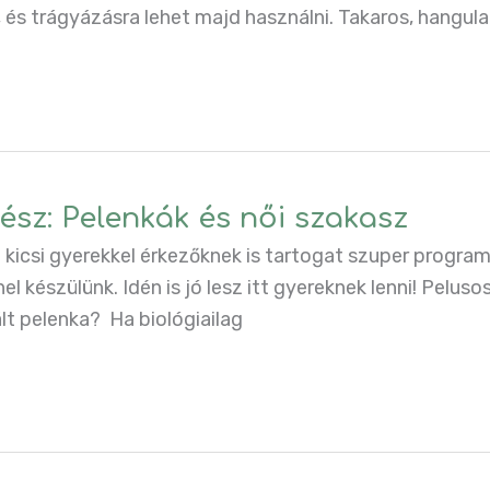
 és trágyázásra lehet majd használni. Takaros, hangula
rész: Pelenkák és női szakasz
n kicsi gyerekkel érkezőknek is tartogat szuper progra
nel készülünk. Idén is jó lesz itt gyereknek lenni! Pelu
ált pelenka? Ha biológiailag