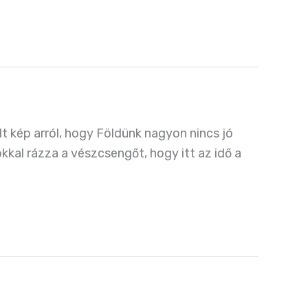
lt kép arról, hogy Földünk nagyon nincs jó
okkal rázza a vészcsengőt, hogy itt az idő a