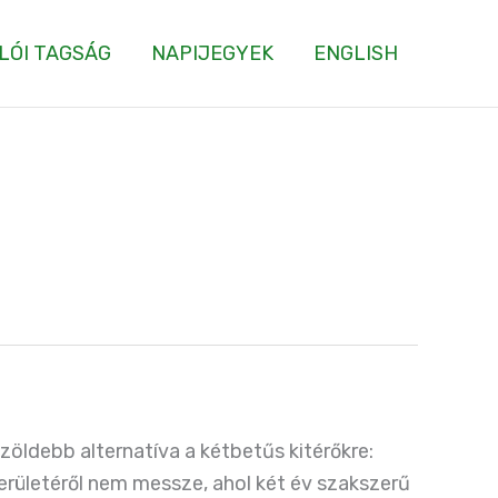
LÓI TAGSÁG
NAPIJEGYEK
ENGLISH
öldebb alternatíva a kétbetűs kitérőkre:
 területéről nem messze, ahol két év szakszerű