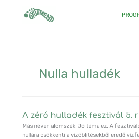
Skip
to
PROG
content
Nulla hulladék
A zéró hulladék fesztivál 5.
Más néven alomszék. Jó téma ez. A fesztiválo
nullára csökkenti a vízöblítésekből eredő vízf