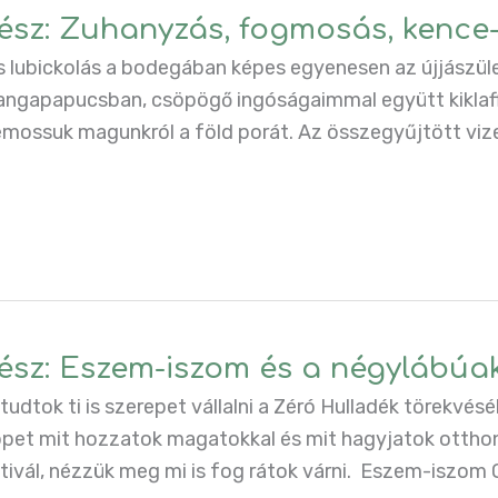
 rész: Zuhanyzás, fogmosás, kence-
s lubickolás a bodegában képes egyenesen az újjászü
 tangapapucsban, csöpögő ingóságaimmal együtt kikla
emossuk magunkról a föld porát. Az összegyűjtött viz
 rész: Eszem-iszom és a négylábúa
 tudtok ti is szerepet vállalni a Zéró Hulladék törekvé
ippet mit hozzatok magatokkal és mit hagyjatok ottho
tivál, nézzük meg mi is fog rátok várni. Eszem-iszom