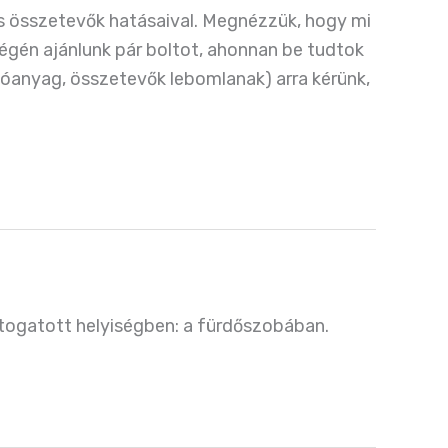
 összetevők hatásaival. Megnézzük, hogy mi
végén ajánlunk pár boltot, ahonnan be tudtok
anyag, összetevők lebomlanak) arra kérünk,
togatott helyiségben: a fürdőszobában.