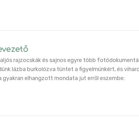
evezető
, baljós rajzocskák és sajnos egyre több fotódokumentá
öldünk lázba burkolózva tüntet a figyelmünkért, és vihar
ia gyakran elhangzott mondata jut erről eszembe: