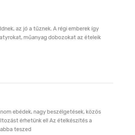
dnek, az jó a tűznek. A régi emberek így
atyrokat, műanyag dobozokat az ételeik
 finom ebédek, nagy beszélgetések, közös
ltozást érhetünk el! Az ételkészítés a
s abba teszed