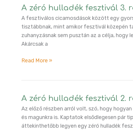
4.
A zéró hulladék fesztivál 3.
rész:
A fesztiválos cicamosdások között egy gyor
Pelenkák
tisztábbnak, mint amikor fesztivál közepén
és
zuhanyzásnak sem pusztán az a célja, hogy l
női
Akárcsak a
szakasz
A
Read More »
zéró
hulladék
fesztivál
3.
A zéró hulladék fesztivál 2.
rész:
Az előző részben arról volt, szó, hogy hogyan
Zuhanyzás,
és magunkra is. Kaptatok elsődlegesen pár t
fogmosás,
áttekinthetőbb legyen egy zéró hulladék fesz
kence-