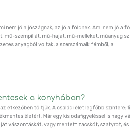
i nem jó a jószágnak, az jó a földnek. Ami nem jó a föl
, mű-szempillát, mű-hajat, mű-melleket, műanyag sz
szetes anyagból voltak, a szerszámaik fémből, a
entesek a konyhában?
z étkezőben töltjük. A családi élet legfőbb színtere:
ékmentes életért. Már egy kis odafigyeléssel is nagy vá
saját vászontáskát, vagy mentett zacskót, szatyrot, é