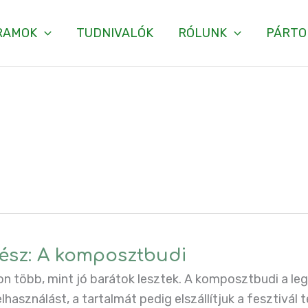
RAMOK
TUDNIVALÓK
RÓLUNK
PÁRTO
 rész: A komposztbudi
n több, mint jó barátok lesztek. A komposztbudi a legz
elhasználást, a tartalmát pedig elszállítjuk a fesztivál