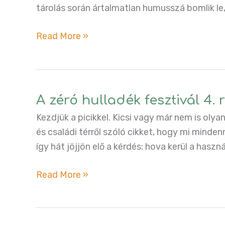
tárolás során ártalmatlan humusszá bomlik le,
A
Read More »
zéró
hulladék
fesztivál
5.
A zéró hulladék fesztivál 4. 
rész:
Kezdjük a picikkel. Kicsi vagy már nem is olya
A
és családi térről szóló cikket, hogy mi minden
komposztbudi
így hát jöjjön elő a kérdés: hova kerül a haszn
A
Read More »
zéró
hulladék
fesztivál