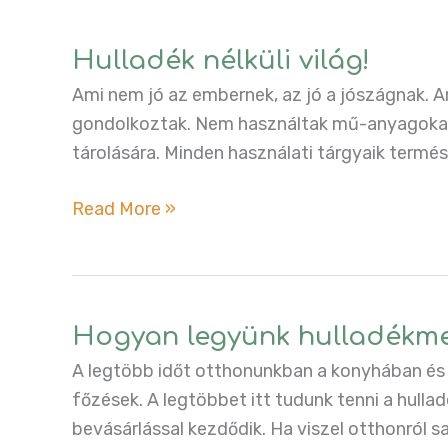
fürdőszobában
Hulladék nélküli világ!
Ami nem jó az embernek, az jó a jószágnak. Am
gondolkoztak. Nem használtak mű-anyagokat
tárolására. Minden használati tárgyaik termé
Hulladék
Read More »
nélküli
világ!
Hogyan legyünk hulladékm
A legtöbb időt otthonunkban a konyhában és a
főzések. A legtöbbet itt tudunk tenni a hullad
bevásárlással kezdődik. Ha viszel otthonról 