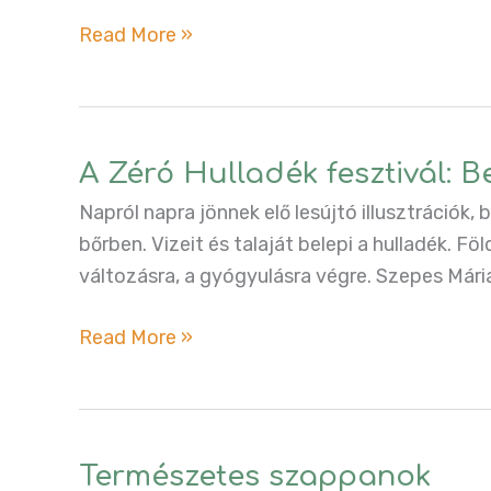
ficék
A
Read More »
zéró
hulladék
fesztivál
2.
A Zéró Hulladék fesztivál: B
rész:
Napról napra jönnek elő lesújtó illusztrációk
Eszem-
bőrben. Vizeit és talaját belepi a hulladék. F
iszom
változásra, a gyógyulásra végre. Szepes Már
és
a
A
Read More »
négylábúak
Zéró
Hulladék
fesztivál:
Bevezető
Természetes szappanok