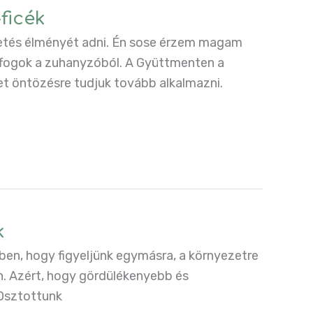
ficék
letés élményét adni. Én sose érzem magam
ffogok a zuhanyzóból. A Gyüttmenten a
et öntözésre tudjuk tovább alkalmazni.
k
sében, hogy figyeljünk egymásra, a környezetre
n. Azért, hogy gördülékenyebb és
 Osztottunk