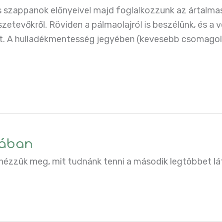
szappanok előnyeivel majd foglalkozzunk az ártalmas
zetevőkről. Röviden a pálmaolajról is beszélünk, és a 
t. A hulladékmentesség jegyében (kevesebb csomagoló
bában
ézzük meg, mit tudnánk tenni a második legtöbbet lá