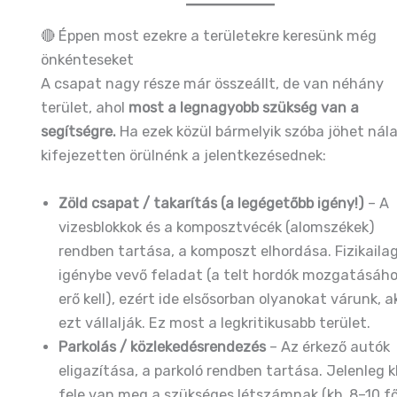
🔴 Éppen most ezekre a területekre keresünk még
önkénteseket
A csapat nagy része már összeállt, de van néhány
terület, ahol
most a legnagyobb szükség van a
segítségre.
Ha ezek közül bármelyik szóba jöhet nála
kifejezetten örülnénk a jelentkezésednek:
Zöld csapat / takarítás (a legégetőbb igény!)
– A
vizesblokkok és a komposztvécék (alomszékek)
rendben tartása, a komposzt elhordása. Fizikailag
igénybe vevő feladat (a telt hordók mozgatásáh
erő kell), ezért ide elsősorban olyanokat várunk, a
ezt vállalják. Ez most a legkritikusabb terület.
Parkolás / közlekedésrendezés
– Az érkező autók
eligazítása, a parkoló rendben tartása. Jelenleg k
fele van meg a szükséges létszámnak (kb. 8–10 f