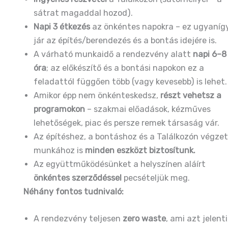
sátrat magaddal hozod).
Napi 3 étkezés
az önkéntes napokra – ez ugyaníg
jár az építés/berendezés és a bontás idejére is.
A várható munkaidő a rendezvény alatt
napi 6–8
óra
; az előkészítő és a bontási napokon ez a
feladattól függően több (vagy kevesebb) is lehet.
Amikor épp nem önkénteskedsz,
részt vehetsz a
programokon
– szakmai előadások, kézműves
lehetőségek, piac és persze remek társaság vár.
Az építéshez, a bontáshoz és a Találkozón végze
munkához is
minden eszközt biztosítunk.
Az együttműködésünket a helyszínen aláírt
önkéntes szerződéssel
pecsételjük meg.
Néhány fontos tudnivaló:
A rendezvény teljesen
zero waste
, ami azt jelenti