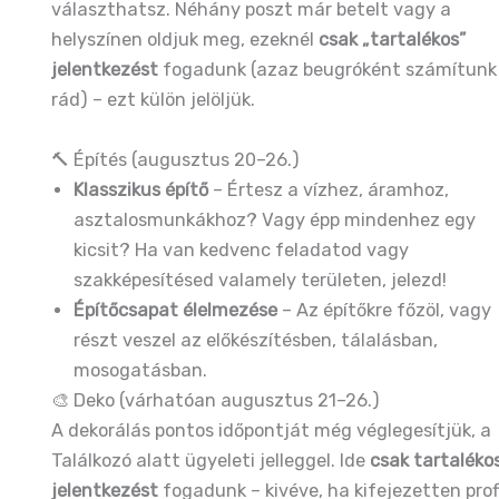
választhatsz. Néhány poszt már betelt vagy a
helyszínen oldjuk meg, ezeknél
csak „tartalékos”
jelentkezést
fogadunk (azaz beugróként számítunk
rád) – ezt külön jelöljük.
🔨 Építés (augusztus 20–26.)
Klasszikus építő
– Értesz a vízhez, áramhoz,
asztalosmunkákhoz? Vagy épp mindenhez egy
kicsit? Ha van kedvenc feladatod vagy
szakképesítésed valamely területen, jelezd!
Építőcsapat élelmezése
– Az építőkre főzöl, vagy
részt veszel az előkészítésben, tálalásban,
mosogatásban.
🎨 Deko (várhatóan augusztus 21–26.)
A dekorálás pontos időpontját még véglegesítjük, a
Találkozó alatt ügyeleti jelleggel. Ide
csak tartaléko
jelentkezést
fogadunk – kivéve, ha kifejezetten prof