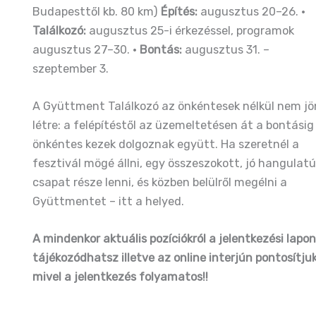
Budapesttől kb. 80 km)
Építés:
augusztus 20–26. ·
Találkozó:
augusztus 25-i érkezéssel, programok
augusztus 27–30. ·
Bontás:
augusztus 31. –
szeptember 3.
A Gyüttment Találkozó az önkéntesek nélkül nem j
létre: a felépítéstől az üzemeltetésen át a bontásig
önkéntes kezek dolgoznak együtt. Ha szeretnél a
fesztivál mögé állni, egy összeszokott, jó hangulat
csapat része lenni, és közben belülről megélni a
Gyüttmentet – itt a helyed.
A mindenkor aktuális pozíciókról a jelentkezési lapo
tájékozódhatsz illetve az online interjún pontosítjuk
mivel a jelentkezés folyamatos!!