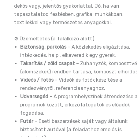
dekós vagy, jelentős gyakorlattal. Jó, ha van
tapasztalatod festésben, grafikai munkákban,
textilekkel vagy természetes anyagokkal.
⚙️ Üzemeltetés (a Találkozó alatt)
Biztonság, parkolás
– A közlekedés eligázítása,
intézkedés, ha pl. elkeveredik egy gyerek.
Takarítás / zöld csapat
– Zuhanyzók, komposztvé
(alomszékek) rendben tartása, komposzt elhordá
Videós / fotós
– Videók és fotók készítése a
rendezvényről, referenciaanyaghoz.
Udvarsegéd
– A programhelyszínek átrendezése 
programok között, érkező látogatók és előadók
fogadása.
Futár
– Eseti beszerzések saját vagy általunk
biztosított autóval (a feladathoz emelés is