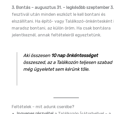
3. Bontás – augusztus 31. – legkésőbb szeptember 3.
fesztivál után minden eszközt le kell bontani és
elszállítani. Ha építő- vagy Találkozó-önkéntesként 
maradsz bontani, az külön öröm. Ha csak bontásra
jelentkeznél, annak feltételeiről egyeztetünk.
Aki összesen
10 nap önkéntességet
összeszed, az a Találkozón teljesen szabad 
még ügyeletet sem kérünk tőle.
Feltételek – mit adunk cserébe?
Ingyenes részvétel
a Találkozón (sátorhellyel – a