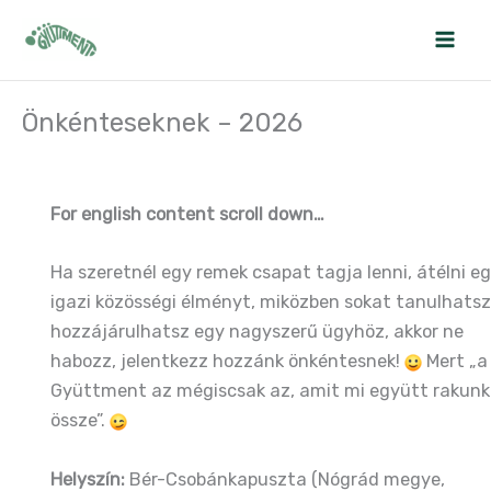
Skip
to
content
Önkénteseknek – 2026
For english content scroll down…
Ha szeretnél egy remek csapat tagja lenni, átélni e
igazi közösségi élményt, miközben sokat tanulhatsz
hozzájárulhatsz egy nagyszerű ügyhöz, akkor ne
habozz, jelentkezz hozzánk önkéntesnek!
Mert „a
Gyüttment az mégiscsak az, amit mi együtt rakunk
össze”.
Helyszín:
Bér-Csobánkapuszta (Nógrád megye,