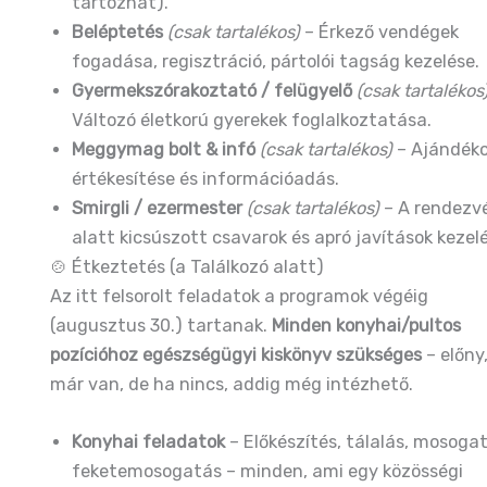
tartozhat).
Beléptetés
(csak tartalékos)
– Érkező vendégek
fogadása, regisztráció, pártolói tagság kezelése.
Gyermekszórakoztató / felügyelő
(csak tartalékos
Változó életkorú gyerekek foglalkoztatása.
Meggymag bolt & infó
(csak tartalékos)
– Ajándék
értékesítése és információadás.
Smirgli / ezermester
(csak tartalékos)
– A rendezv
alatt kicsúszott csavarok és apró javítások kezel
🍲 Étkeztetés (a Találkozó alatt)
Az itt felsorolt feladatok a programok végéig
(augusztus 30.) tartanak.
Minden konyhai/pultos
pozícióhoz egészségügyi kiskönyv szükséges
– előny
már van, de ha nincs, addig még intézhető.
Konyhai feladatok
– Előkészítés, tálalás, mosogat
feketemosogatás – minden, ami egy közösségi