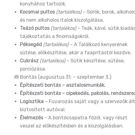
konyhához tartozik.
Kocsmai pultos
(tartalékos)
– Sörök, borok, alkohol
és nem alkoholos italok kiszolgálása.
Teázó pultos
(tartalékos)
– Teák, kávé, sütik kiadá
tájékoztatás a finomságokról.
Péksegéd
(tartalékos)
– A Találkozó kenyerének
sütése, előkészítése, akár a faaprítástól kezdve.
Cukrász
(tartalékos)
– Sütik készítése, sütése,
porciózása.
🧰 Bontás (augusztus 31. – szeptember 3.)
Építészeti bontás – asztalosmunkák.
Építészeti bontás – cipekedés, pakolás, rendszere
Logisztika
– Fuvarozás saját vagy a szervezők ált
biztosított autóval.
Élelmezés
– A bontócsapatra főzöl, vagy részt
veszel az előkészítésben és a kiszolgálásban.