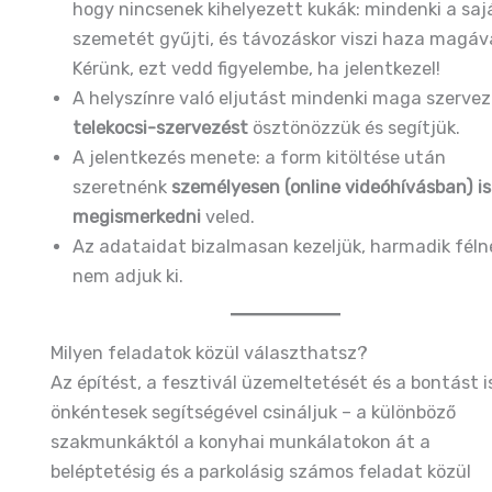
hogy nincsenek kihelyezett kukák: mindenki a saj
szemetét gyűjti, és távozáskor viszi haza magáva
Kérünk, ezt vedd figyelembe, ha jelentkezel!
A helyszínre való eljutást mindenki maga szervezi
telekocsi-szervezést
ösztönözzük és segítjük.
A jelentkezés menete: a form kitöltése után
szeretnénk
személyesen (online videóhívásban) is
megismerkedni
veled.
Az adataidat bizalmasan kezeljük, harmadik féln
nem adjuk ki.
Milyen feladatok közül választhatsz?
Az építést, a fesztivál üzemeltetését és a bontást i
önkéntesek segítségével csináljuk – a különböző
szakmunkáktól a konyhai munkálatokon át a
beléptetésig és a parkolásig számos feladat közül