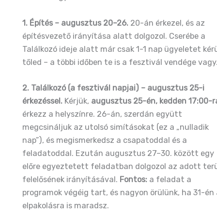
1. Építés – augusztus 20–26.
20-án érkezel, és az
építésvezető irányítása alatt dolgozol. Cserébe a
Találkozó ideje alatt már csak 1-1 nap ügyeletet kér
tőled – a többi időben te is a fesztivál vendége vagy
2. Találkozó (a fesztivál napjai) – augusztus 25-i
érkezéssel.
Kérjük,
augusztus 25-én, kedden 17:00-r
érkezz a helyszínre. 26-án, szerdán együtt
megcsináljuk az utolsó simításokat (ez a „nulladik
nap”), és megismerkedsz a csapatoddal és a
feladatoddal. Ezután augusztus 27–30. között egy
előre egyeztetett feladatban dolgozol az adott ter
felelősének irányításával.
Fontos:
a feladat a
programok végéig tart, és nagyon örülünk, ha 31-én
elpakolásra is maradsz.