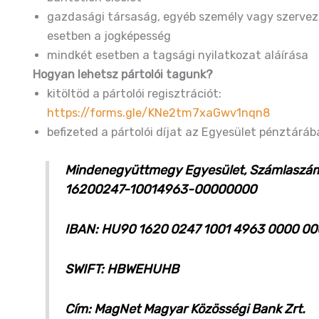
gazdasági társaság, egyéb személy vagy szervez
esetben a jogképesség
mindkét esetben a tagsági nyilatkozat aláírása
Hogyan lehetsz pártolói tagunk?
kitöltöd a pártolói regisztrációt:
https://forms.gle/KNe2tm7xaGwv1nqn8
befizeted a pártolói díjat az Egyesület pénztáráb
Mindenegyüttmegy Egyesület, Számlaszá
16200247-10014963-00000000
IBAN: HU90 1620 0247 1001 4963 0000 0
SWIFT: HBWEHUHB
Cím: MagNet Magyar Közösségi Bank Zrt.