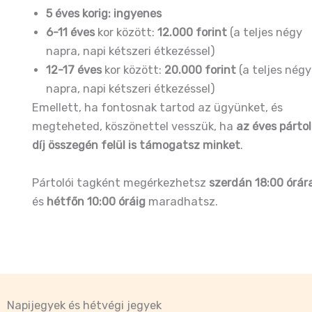
5 éves korig: ingyenes
6-11 éves
kor között:
12.000 forint
(a teljes négy
napra, napi kétszeri étkezéssel)
12-17 éves
kor között:
20.000 forint
(a teljes négy
napra, napi kétszeri étkezéssel)
Emellett, ha fontosnak tartod az ügyünket, és
megteheted, köszönettel vesszük, ha
az éves pártol
díj
összegén felül is támogatsz minket
.
Pártolói tagként megérkezhetsz
szerdán 18:00 órár
és
hétfőn 10:00 óráig
maradhatsz.
Napijegyek és hétvégi jegyek