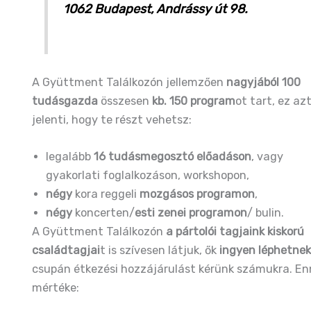
1062 Budapest, Andrássy út 98.
A Gyüttment Találkozón jellemzően
nagyjából 100
tudásgazda
összesen
kb. 150 program
ot tart, ez az
jelenti, hogy te részt vehetsz:
legalább
16 tudásmegosztó előadáson
, vagy
gyakorlati foglalkozáson, workshopon,
négy
kora reggeli
mozgásos programon
,
négy
koncerten/
esti zenei programon
/ bulin.
A Gyüttment Találkozón
a pártolói tagjaink kiskorú
családtagjai
t is szívesen látjuk, ők
ingyen léphetnek
csupán étkezési hozzájárulást kérünk számukra. En
mértéke: