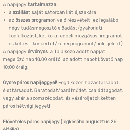
A napijegy
tartalmazza:
a
szállás
t saját sátorban két éjszakára,
az
összes program
on való részvételt (ez legalább
négy tudásmegosztó előadást/gyakorlati
foglalkozást, két kora reggeli mozgásos programot
és két esti koncertet/zenei programot/bulit jelent).
A napijegy
érvényes
: a Találkozó adott napját
megelőző nap 18:00 órától az adott napot követő nap
10:00 óráig.
Gyere páros napijeggyel!
Fogd kézen házastársadat,
élettársadat, Barátodat/barátnődet, családtagodat,
vagy akár a szomszédodat, és vásároljatok ketten
páros hétvégi jegyet!
Elővételes páros napijegy (legkésőbb augusztus 26.
éjfélig)