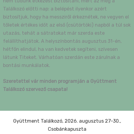
nem tudunk étkezést biztosítani, mert az még a
Találkozó előtti nap: a belépést ilyenkor azért
biztosítjuk, hogy ha messziről érkeznétek, ne vegyen el
tőletek értékes időt az első (csütörtöki) napból a túl sok
utazás, tehát a sátratokat már szerda este
felállíthatjátok. A helyszínbontás augusztus 31-én,
hétfőn elindul, ha van kedvetek segíteni, szívesen
látunk Titeket. Várhatóan szerdán este zárulnak a
bontási munkálatok.
Szeretettel vár minden programján a Gyüttment
Találkozó szervező csapata!
Gyüttment Találkozó, 2026. augusztus 27-30.,
Csobánkapuszta