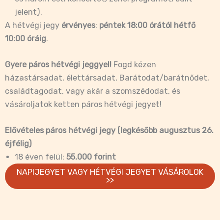
jelent).
A hétvégi jegy
érvényes
:
péntek 18:00 órától hétfő
10:00 óráig
.
Gyere páros hétvégi jeggyel!
Fogd kézen
házastársadat, élettársadat, Barátodat/barátnődet,
családtagodat, vagy akár a szomszédodat, és
vásároljatok ketten páros hétvégi jegyet!
Elővételes páros hétvégi jegy (legkésőbb augusztus 26.
éjfélig)
18 éven felül:
55.000 forint
NAPIJEGYET VAGY HÉTVÉGI JEGYET VÁSÁROLOK
>>