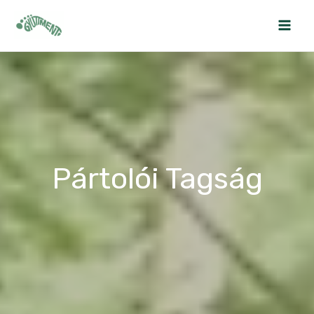
Skip
to
content
Pártolói Tagság