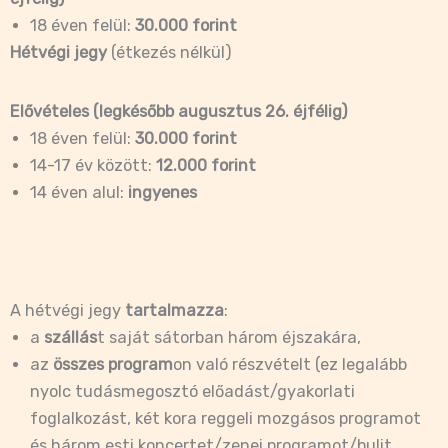
18 éven felül:
30.000 forint
Hétvégi jegy
(étkezés nélkül)
Elővételes (legkésőbb augusztus 26. éjfélig)
18 éven felül:
30.000 forint
14-17 év között:
12.000 forint
14 éven alul:
ingyenes
A hétvégi jegy
tartalmazza
:
a
szállás
t saját sátorban három éjszakára,
az
összes program
on való részvételt (ez legalább
nyolc tudásmegosztó előadást/gyakorlati
foglalkozást, két kora reggeli mozgásos programot
és három esti koncertet/zenei programot/bulit