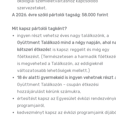
ökológiai szemléletváltáshoz kapcsolódó
szervezeteket.
A 2026. évre szóló pártolói tagság
:
58.000 forint
Mit kapsz pártolói tagként?
ingyen részt vehetsz éves nagy találkozónk, a
Gyüttment Találkozó mind a négy napján, ahol n
kétszeri étkezés
t is kapsz: reggelit és még egy
főétkezést. (Természetesen a harmadik főétkezé
is megveheted a Találkozón, az eddigieknél
változatosabb lehetőségek mellett.)
18 év alatti gyermekeid is ingyen vehetnek részt
Gyüttment Találkozón – csupán étkezési
hozzájárulást kérünk számukra,
értesítést kapsz az Egyesület évközi rendezvényir
programjairól,
kedvezményt kapsz az évközi programjaink díjábó