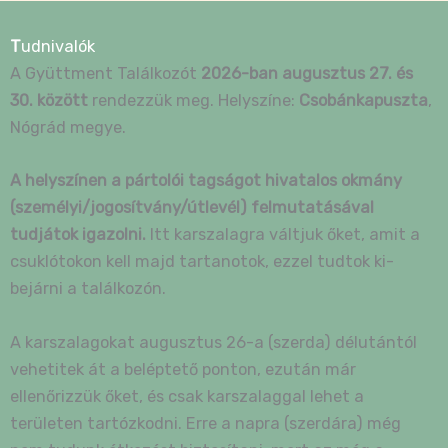
T
udnivalók
A Gyüttment Találkozót
2026-ban augusztus 27. és
30. között
rendezzük meg. Helyszíne:
Csobánkapuszta
,
Nógrád megye.
A helyszínen a pártolói tagságot hivatalos okmány
(személyi/jogosítvány/útlevél) felmutatásával
tudjátok igazolni.
Itt karszalagra váltjuk őket, amit a
csuklótokon kell majd tartanotok, ezzel tudtok ki-
bejárni a találkozón.
A karszalagokat augusztus 26-a (szerda) délutántól
vehetitek át a beléptető ponton, ezután már
ellenőrizzük őket, és csak karszalaggal lehet a
területen tartózkodni. Erre a napra (szerdára) még