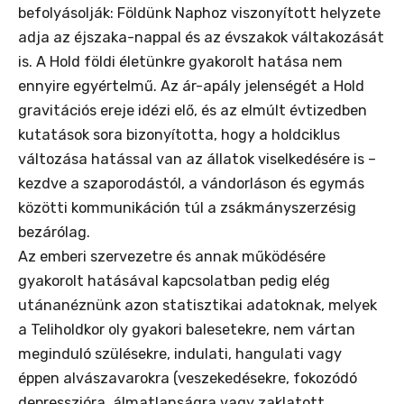
befolyásolják: Földünk Naphoz viszonyított helyzete
adja az éjszaka-nappal és az évszakok váltakozását
is. A Hold földi életünkre gyakorolt hatása nem
ennyire egyértelmű. Az ár-apály jelenségét a Hold
gravitációs ereje idézi elő, és az elmúlt évtizedben
kutatások sora bizonyította, hogy a holdciklus
változása hatással van az állatok viselkedésére is –
kezdve a szaporodástól, a vándorláson és egymás
közötti kommunikáción túl a zsákmányszerzésig
bezárólag.
Az emberi szervezetre és annak működésére
gyakorolt hatásával kapcsolatban pedig elég
utánanéznünk azon statisztikai adatoknak, melyek
a Teliholdkor oly gyakori balesetekre, nem vártan
meginduló szülésekre, indulati, hangulati vagy
éppen alvászavarokra (veszekedésekre, fokozódó
depresszióra, álmatlanságra vagy zaklatott