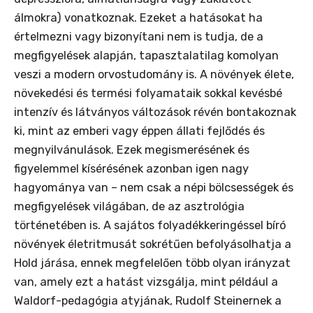
álmokra) vonatkoznak. Ezeket a hatásokat ha
értelmezni vagy bizonyítani nem is tudja, de a
megfigyelések alapján, tapasztalatilag komolyan
veszi a modern orvostudomány is. A növények élete,
növekedési és termési folyamataik sokkal kevésbé
intenzív és látványos változások révén bontakoznak
ki, mint az emberi vagy éppen állati fejlődés és
megnyilvánulások. Ezek megismerésének és
figyelemmel kísérésének azonban igen nagy
hagyománya van – nem csak a népi bölcsességek és
megfigyelések világában, de az asztrológia
történetében is. A sajátos folyadékkeringéssel bíró
növények életritmusát sokrétűen befolyásolhatja a
Hold járása, ennek megfelelően több olyan irányzat
van, amely ezt a hatást vizsgálja, mint például a
Waldorf-pedagógia atyjának, Rudolf Steinernek a