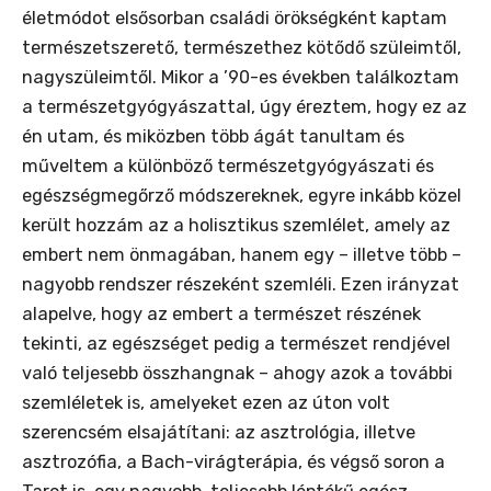
életmódot elsősorban családi örökségként kaptam
természetszerető, természethez kötődő szüleimtől,
nagyszüleimtől. Mikor a ’90-es években találkoztam
a természetgyógyászattal, úgy éreztem, hogy ez az
én utam, és miközben több ágát tanultam és
műveltem a különböző természetgyógyászati és
egészségmegőrző módszereknek, egyre inkább közel
került hozzám az a holisztikus szemlélet, amely az
embert nem önmagában, hanem egy – illetve több –
nagyobb rendszer részeként szemléli. Ezen irányzat
alapelve, hogy az embert a természet részének
tekinti, az egészséget pedig a természet rendjével
való teljesebb összhangnak – ahogy azok a további
szemléletek is, amelyeket ezen az úton volt
szerencsém elsajátítani: az asztrológia, illetve
asztrozófia, a Bach-virágterápia, és végső soron a