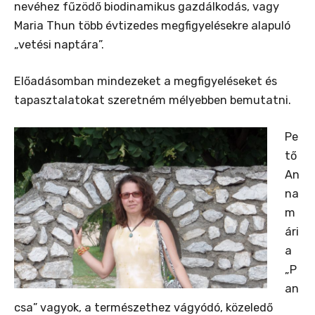
nevéhez fűzödő biodinamikus gazdálkodás, vagy
Maria Thun több évtizedes megfigyelésekre alapuló
„vetési naptára”.
Előadásomban mindezeket a megfigyeléseket és
tapasztalatokat szeretném mélyebben bemutatni.
Pe
tő
An
na
m
ári
a
„P
an
csa” vagyok, a természethez vágyódó, közeledő