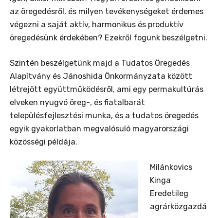
az öregedésről, és milyen tevékenységeket érdemes
végezni a saját aktív, harmonikus és produktív
öregedésünk érdekében? Ezekről fogunk beszélgetni.
Szintén beszélgetünk majd a Tudatos Öregedés
Alapítvány és Jánoshida Önkormányzata között
létrejött együttműködésről, ami egy permakultúrás
elveken nyugvó öreg-, és fiatalbarát
településfejlesztési munka, és a tudatos öregedés
egyik gyakorlatban megvalósuló magyarországi
közösségi példája.
Milánkovics
Kinga
Eredetileg
agrárközgazdá