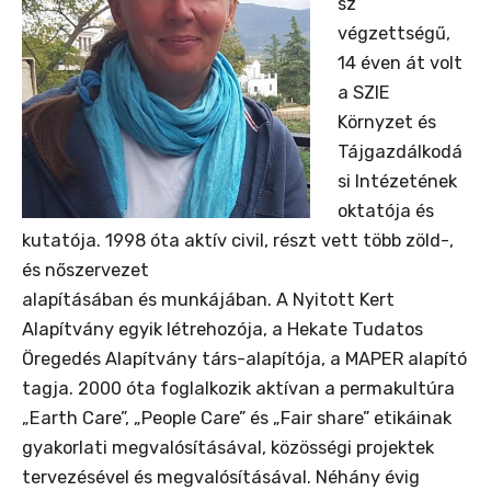
sz
végzettségű,
14 éven át volt
a SZIE
Környzet és
Tájgazdálkodá
si Intézetének
oktatója és
kutatója. 1998 óta aktív civil, részt vett több zöld-,
és nőszervezet
alapításában és munkájában. A Nyitott Kert
Alapítvány egyik létrehozója, a Hekate Tudatos
Öregedés Alapítvány társ-alapítója, a MAPER alapító
tagja. 2000 óta foglalkozik aktívan a permakultúra
„Earth Care”, „People Care” és „Fair share” etikáinak
gyakorlati megvalósításával, közösségi projektek
tervezésével és megvalósításával. Néhány évig