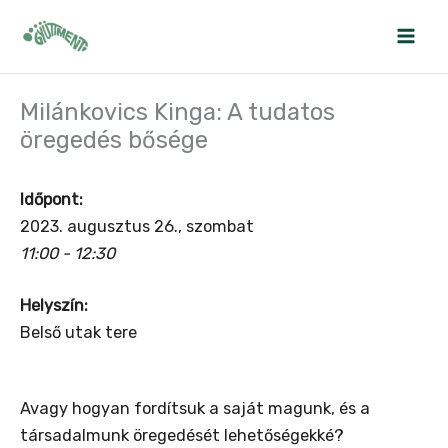
Skip
to
content
Milánkovics Kinga: A tudatos
öregedés bősége
Időpont:
2023. augusztus 26., szombat
11:00 - 12:30
Helyszín:
Belső utak tere
Avagy hogyan fordítsuk a saját magunk, és a
társadalmunk öregedését lehetőségekké?