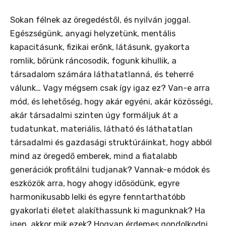
Sokan félnek az öregedéstől, és nyilván joggal.
Egészségünk, anyagi helyzetünk, mentális
kapacitásunk, fizikai erőnk, látásunk, gyakorta
romlik, bőrünk ráncosodik, fogunk kihullik, a
társadalom számára láthatatlanná, és teherré
válunk… Vagy mégsem csak így igaz ez? Van-e arra
mód, és lehetőség, hogy akár egyéni, akár közösségi,
akár társadalmi szinten úgy formáljuk át a
tudatunkat, materiális, látható és láthatatlan
társadalmi és gazdasági struktúráinkat, hogy abból
mind az öregedő emberek, mind a fiatalabb
generációk profitálni tudjanak? Vannak-e módok és
eszközök arra, hogy ahogy idősödünk, egyre
harmonikusabb lelki és egyre fenntarthatóbb
gyakorlati életet alakíthassunk ki magunknak? Ha
igen, akkor mik ezek? Hogyan érdemes gondolkodni