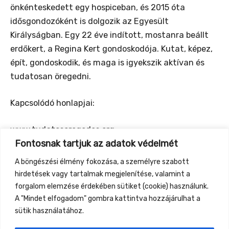
önkénteskedett egy hospiceban, és 2015 óta
idősgondozóként is dolgozik az Egyesült
Királyságban. Egy 22 éve indított, mostanra beállt
erdőkert, a Regina Kert gondoskodója. Kutat, képez,
épít, gondoskodik, és maga is igyekszik aktívan és
tudatosan öregedni.
Kapcsolódó honlapjai:
www.tudatosoregedes.org
Fontosnak tartjuk az adatok védelmét
www.reginakert.hu
www.perma.care
A böngészési élmény fokozása, a személyre szabott
www.janoshida.eu
hirdetések vagy tartalmak megjelenítése, valamint a
www.egyapolonaploja.org
forgalom elemzése érdekében sütiket (cookie) használunk.
A "Mindet elfogadom" gombra kattintva hozzájárulhat a
sütik használatához.