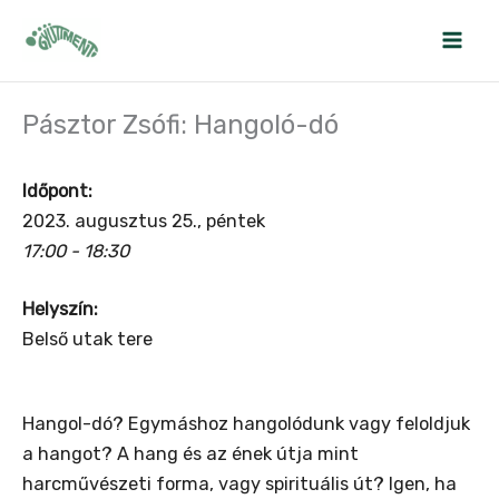
Skip
to
content
Pásztor Zsófi: Hangoló-dó
Időpont:
2023. augusztus 25., péntek
17:00 - 18:30
Helyszín:
Belső utak tere
Hangol-dó? Egymáshoz hangolódunk vagy feloldjuk
a hangot? A hang és az ének útja mint
harcművészeti forma, vagy spirituális út? Igen, ha