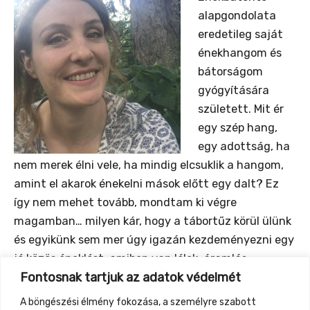
alapgondolata
eredetileg saját
énekhangom és
bátorságom
gyógyítására
született. Mit ér
egy szép hang,
egy adottság, ha
nem merek élni vele, ha mindig elcsuklik a hangom,
amint el akarok énekelni mások előtt egy dalt? Ez
így nem mehet tovább, mondtam ki végre
magamban… milyen kár, hogy a tábortűz körül ülünk
és egyikünk sem mer úgy igazán kezdeményezni egy
jó közös éneklést, amiben van lélek, áramlás,
Fontosnak tartjuk az adatok védelmét
spontaneitás. Így jöttek létre ezek a játékok, ötletek.
Csak mi kellünk és a testünk, hát nem csodálatos,
A böngészési élmény fokozása, a személyre szabott