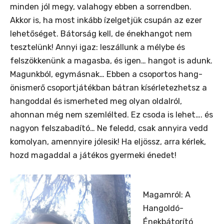
minden jól megy, valahogy ebben a sorrendben.
Akkor is, ha most inkább ízelgetjük csupán az ezer
lehetőséget. Bátorság kell, de énekhangot nem
tesztelünk! Annyi igaz: leszállunk a mélybe és
felszökkenünk a magasba, és igen… hangot is adunk.
Magunkból, egymásnak… Ebben a csoportos hang-
önismerő csoportjátékban bátran kísérletezhetsz a
hangoddal és ismerheted meg olyan oldalról,
ahonnan még nem szemlélted. Ez csoda is lehet…. és
nagyon felszabadító… Ne feledd, csak annyira vedd
komolyan, amennyire jólesik! Ha eljössz, arra kérlek,
hozd magaddal a játékos gyermeki énedet!
Magamról: A
Hangoldó-
Énekbátorító