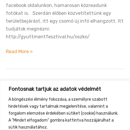
legyen
facebook oldalunkon, hamarosan közreadunk
a
fotókat is. Szerdán élőben közvetítettünk egy
világunk
területbejárást, itt egy csomó új infó elhangzott. Itt
tudjátok megnézni:
http://gyuttmentfesztival.hu/oszko/
Építőtáborozunk!
Read More »
:)
Mi történt velünk az utóbbi
Fontosnak tartjuk az adatok védelmét
hónapokban?
A böngészési élmény fokozása, a személyre szabott
Dorka és Regi elmesélik az elmúlt hónapok
hirdetések vagy tartalmak megjelenítése, valamint a
fejleményeit a Gyüttment háza táján 🙂
forgalom elemzése érdekében sütiket (cookie) használunk.
A "Mindet elfogadom" gombra kattintva hozzájárulhat a
Mi
Read More »
sütik használatához.