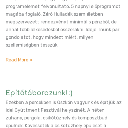
programelemet felvonultató, 5 napnyi előprogramot
magába foglaló, Zéró Hulladék szemléletben
megszervezett rendezvényt minimális pénzből, de
annál több lelkesedésből összerakni. Ideje írnunk pár
gondolatot, hogy mindezt miért, milyen
szellemiségben tesszük,
Itt
Read More »
a
lehetőség
tenni
egy
Építőtáborozunk! :)
nagyot,
Ezekben a percekben is Oszkón vagyunk és építjük az
hogy
idei Gyüttment Fesztivál helyszínét. A héten
szebb
zuhany, pergola, csikótűzhely és komposztbudi
hely
épülnek. Kövessétek a csikótűzhely épülését a