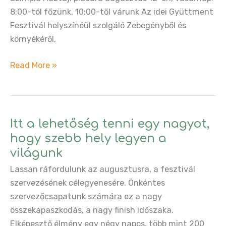
8:00-tól főzünk, 10:00-től várunk Az idei Gyüttment
Fesztivál helyszínéül szolgáló Zebegényből és
környékéről,
Közös
Read More »
Lábos:
Gyüttment
főzés
a
Itt a lehetőség tenni egy nagyot,
Szimplakerti
hogy szebb hely legyen a
Háztáji
világunk
Piacon!
Lassan ráfordulunk az augusztusra, a fesztivál
szervezésének célegyenesére. Önkéntes
szervezőcsapatunk számára ez a nagy
összekapaszkodás, a nagy finish időszaka.
Elképesztő élmény egy négy napos, több mint 200