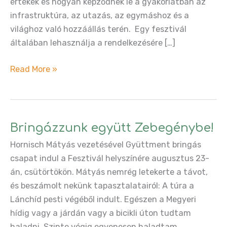
értékek és hogyan képződnek le a gyakorlatban az
infrastruktúra, az utazás, az egymáshoz és a
világhoz való hozzáállás terén. Egy fesztivál
általában lehasználja a rendelkezésére […]
Szerintünk
Read More »
egy
zöld
fesztivál…
Bringázzunk együtt Zebegénybe!
Hornisch Mátyás vezetésével Gyüttment bringás
csapat indul a Fesztivál helyszínére augusztus 23-
án, csütörtökön. Mátyás nemrég letekerte a távot,
és beszámolt nekünk tapasztalatairól: A túra a
Lánchíd pesti végéből indult. Egészen a Megyeri
hídig vagy a járdán vagy a bicikli úton tudtam
haladni. Szinte végig egyenesen haladtam