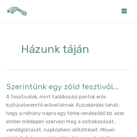
Skip
to
content
Házunk táján
Szerintünk egy zöld fesztivál…
A fesztiválok, mint találkozási pontok erős
kultúrateremtő erővel bírnak. Kulcskérdés tehát,
hogy a néhány napra egy térbe rendeződő kb. ezer
ember miképpen szervezi meg a szórakozását,
vendéglátását, napközbeni időtöltését. Milyen