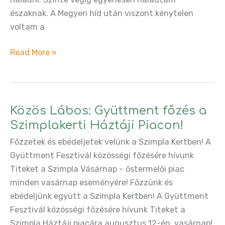
északnak. A Megyeri híd után viszont kénytelen
voltam a
Bringázzunk
Read More »
együtt
Zebegénybe!
Közös Lábos: Gyüttment főzés a
Szimplakerti Háztáji Piacon!
Főzzetek és ebédeljetek velünk a Szimpla Kertben! A
Gyüttment Fesztivál közösségi főzésére hívunk
Titeket a Szimpla Vásárnap – őstermelői piac
minden vasárnap eseményére! Főzzünk és
ebédeljünk együtt a Szimpla Kertben! A Gyüttment
Fesztivál közösségi főzésére hívunk Titeket a
Szimpla Háztáji piacára augusztus 12-én, vasárnap!