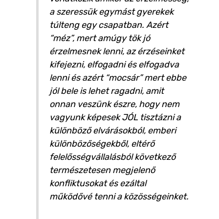
a szeressük egymást gyerekek
túlteng egy csapatban. Azért
“méz”, mert amúgy tök jó
érzelmesnek lenni, az érzéseinket
kifejezni, elfogadni és elfogadva
lenni és azért “mocsár” mert ebbe
jól bele is lehet ragadni, amit
onnan veszünk észre, hogy nem
vagyunk képesek JÓL tisztázni a
különböző elvárásokból, emberi
különbözőségekből, eltérő
felelősségvállalásból következő
természetesen megjelenő
konfliktusokat és ezáltal
működővé tenni a közösségeinket.