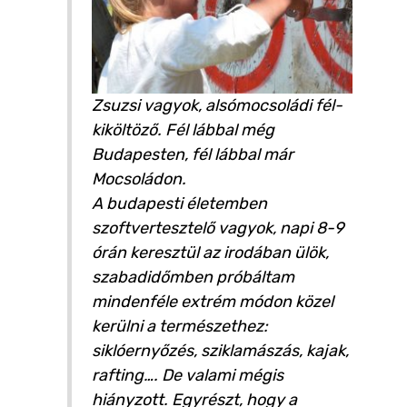
Zsuzsi vagyok, alsómocsoládi fél-
kiköltöző. Fél lábbal még
Budapesten, fél lábbal már
Mocsoládon.
A budapesti életemben
szoftvertesztelő vagyok, napi 8-9
órán keresztül az irodában ülök,
szabadidőmben próbáltam
mindenféle extrém módon közel
kerülni a természethez:
siklóernyőzés, sziklamászás, kajak,
rafting…. De valami mégis
hiányzott. Egyrészt, hogy a