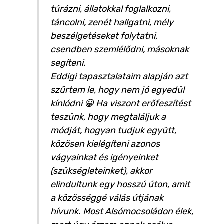
túrázni, állatokkal foglalkozni,
táncolni, zenét hallgatni, mély
beszélgetéseket folytatni,
csendben szemlélődni, másoknak
segíteni.
Eddigi tapasztalataim alapján azt
szűrtem le, hogy nem jó egyedül
kínlódni 😀 Ha viszont erőfeszítést
teszünk, hogy megtaláljuk a
módját, hogyan tudjuk együtt,
közösen kielégíteni azonos
vágyainkat és igényeinket
(szükségleteinket), akkor
elindultunk egy hosszú úton, amit
a közösséggé válás útjának
hívunk. Most Alsómocsoládon élek,