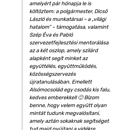
amelyért pár hónapja le is
költöztem: a polgármester, Dicső
László és munkatársai – a „világi
hatalom” – támogatása, valamint
Szép Éva és Pabló
szervezetfejlesztési mentorálása
az a két oszlop, amely szilárd
alapként segít minket az
együttélés, együttműködés,
közösségszervezés
újratanulásában. Emellett
Alsómocsolád egy csodás kis falu,
kedves emberekkel! 🙂 Bízom
benne, hogy velem együtt olyan
mintát tudunk megvalósítani,
amely aztán sokaknak segítséget
tud majd nyújtani a vidékre