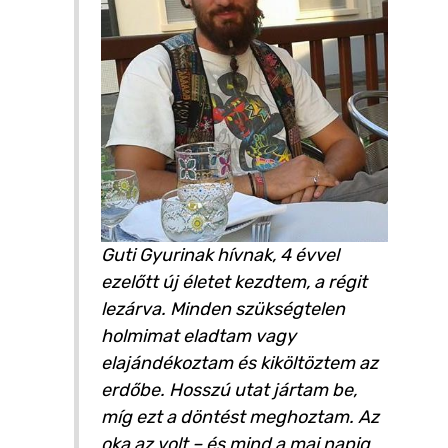
Guti Gyurinak hívnak, 4 évvel
ezelőtt új életet kezdtem, a régit
lezárva. Minden szükségtelen
holmimat eladtam vagy
elajándékoztam és kiköltöztem az
erdőbe. Hosszú utat jártam be,
míg ezt a döntést meghoztam. Az
oka az volt – és mind a mai napig