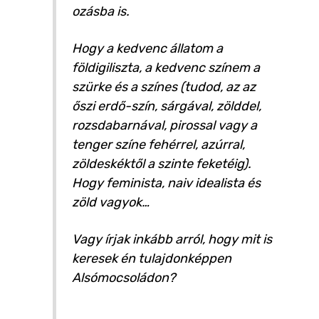
ozásba is.
Hogy a kedvenc állatom a
földigiliszta, a kedvenc színem a
szürke és a színes (tudod, az az
őszi erdő-szín, sárgával, zölddel,
rozsdabarnával, pirossal vagy a
tenger színe fehérrel, azúrral,
zöldeskéktől a szinte feketéig).
Hogy feminista, naiv idealista és
zöld vagyok…
Vagy írjak inkább arról, hogy mit is
keresek én tulajdonképpen
Alsómocsoládon?