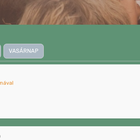
VASÁRNAP
a
mával
a