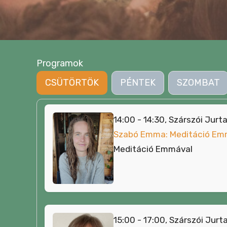
Programok
CSÜTÖRTÖK
PÉNTEK
SZOMBAT
14:00 - 14:30, Szárszói Jurt
Szabó Emma: Meditáció Em
Meditáció Emmával
15:00 - 17:00, Szárszói Jurt