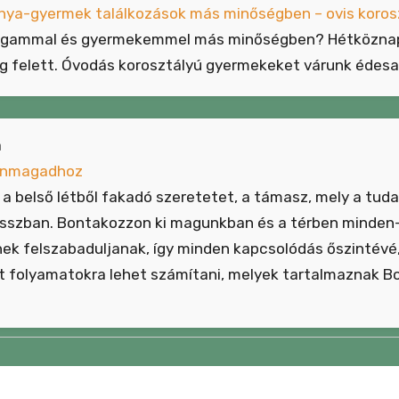
 Anya-gyermek találkozások más minőségben – ovis koros
agammal és gyermekemmel más minőségben? Hétköznapi
g felett. Óvodás korosztályú gyermekeket várunk édes
a
Önmagadhoz
a belső létből fakadó szeretetet, a támasz, mely a tudat
osszban. Bontakozzon ki magunkban és a térben minden-
rhek felszabaduljanak, így minden kapcsolódás őszintévé
rt folyamatokra lehet számítani, melyek tartalmaznak B