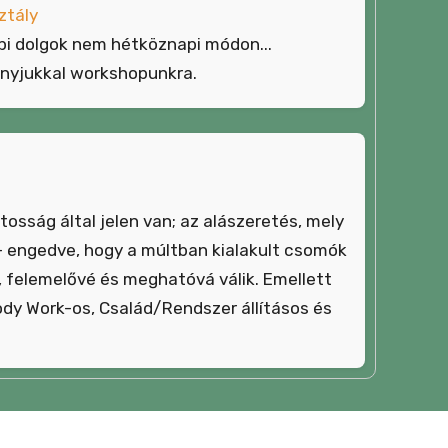
ztály
 dolgok nem hétköznapi módon...
anyjukkal workshopunkra.
osság által jelen van; az alászeretés, mely
 engedve, hogy a múltban kialakult csomók
, felemelővé és meghatóvá válik. Emellett
ody Work-os, Család/Rendszer állításos és