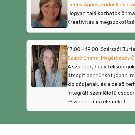
Jeney Ágnes, Fodor Ildikó:
Hogyan találkozhatok önm
Kreativitás a megszokottsá
17:00 - 19:00, Szárszói Jurt
Szabó Emma: Megérkezés 
A szándék, hogy felismerjük 
átsegít bennünket jóban, r
kioldódjanak, és a belső te
Integrált szemléletű csopo
Pszichodráma elemeket.