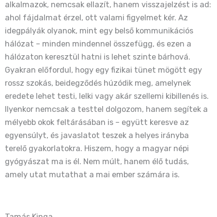
alkalmazok, nemcsak ellazít, hanem visszajelzést is ad:
ahol fájdalmat érzel, ott valami figyelmet kér. Az
idegpályák olyanok, mint egy belső kommunikációs
hálózat – minden mindennel összefügg, és ezen a
hálózaton keresztül hatni is lehet szinte bárhová.
Gyakran előfordul, hogy egy fizikai tünet mögött egy
rossz szokás, beidegződés húzódik meg, amelynek
eredete lehet testi, lelki vagy akár szellemi kibillenés is.
Ilyenkor nemcsak a testtel dolgozom, hanem segítek a
mélyebb okok feltárásában is – együtt keresve az
egyensúlyt, és javaslatot teszek a helyes irányba
terelő gyakorlatokra. Hiszem, hogy a magyar népi
gyógyászat ma is él. Nem múlt, hanem élő tudás,
amely utat mutathat a mai ember számára is.
Tamás Kinga