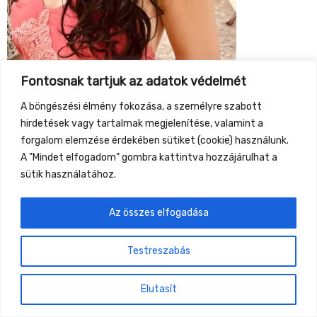
Fontosnak tartjuk az adatok védelmét
A böngészési élmény fokozása, a személyre szabott
Közel 10 éve foglalkozom Biodinamikus Craniosacralis
hirdetések vagy tartalmak megjelenítése, valamint a
terápiával a Mentálhigiénés szakirányom mellett. Így
forgalom elemzése érdekében sütiket (cookie) használunk.
az életmód vezetési tanácsadáson és pszichés
A "Mindet elfogadom" gombra kattintva hozzájárulhat a
támogatáson túl, olyan módszert választottam mely
sütik használatához.
szavak nélkül, a Jelenlét és Figyelem terében dolgozik.
És ebből a forrásból táplálkozik gyógyulásunk is!
Az összes elfogadása
A terápiáról:
Testreszabás
Craniosacralis folyamat egy természetes öngyógyító
folyamat, melyet rendszeresen végez a test. Azonban
Elutasít
ezt az öngyógyító erőt sérülések és traumák