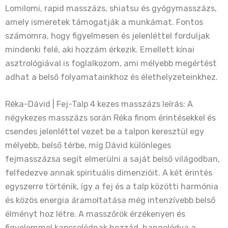
Lomilomi, rapid masszázs, shiatsu és gyógymasszázs,
amely ismeretek támogatják a munkámat. Fontos
számomra, hogy figyelmesen és jelenléttel forduljak
mindenki felé, aki hozzám érkezik. Emellett kínai
asztrológiával is foglalkozom, ami mélyebb megértést
adhat a belső folyamatainkhoz és élethelyzeteinkhez.
Réka-Dávid | Fej-Talp 4 kezes masszázs leírás: A
négykezes masszázs során Réka finom érintésekkel és
csendes jelenléttel vezet be a talpon keresztül egy
mélyebb, belső térbe, míg Dávid különleges
fejmasszázsa segít elmerülni a saját belső világodban,
felfedezve annak spirituális dimenzióit. A két érintés
egyszerre történik, így a fej és a talp közötti harmónia
és közös energia áramoltatása még intenzívebb belső
élményt hoz létre. A masszőrök érzékenyen és
figyelemmel kapcsolódnak hozzád, hangolódva a