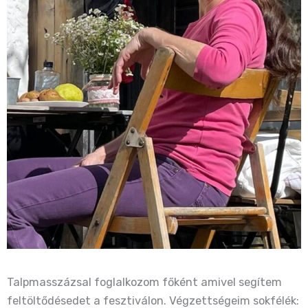
Talpmasszázsal foglalkozom főként amivel segítem
feltöltődésedet a fesztiválon. Végzettségeim sokfélék: