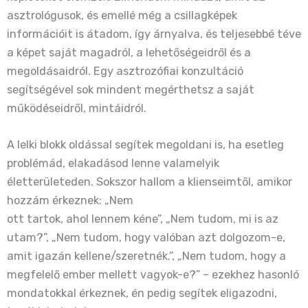
asztrológusok, és emellé még a csillagképek
információit is átadom, így árnyalva, és teljesebbé téve
a képet saját magadról, a lehetőségeidről és a
megoldásaidról. Egy asztrozófiai konzultáció
segítségével sok mindent megérthetsz a saját
működéseidről, mintáidról.
A lelki blokk oldással segítek megoldani is, ha esetleg
problémád, elakadásod lenne valamelyik
életterületeden. Sokszor hallom a klienseimtől, amikor
hozzám érkeznek: „Nem
ott tartok, ahol lennem kéne”, „Nem tudom, mi is az
utam?”, „Nem tudom, hogy valóban azt dolgozom-e,
amit igazán kellene/szeretnék.”, „Nem tudom, hogy a
megfelelő ember mellett vagyok-e?” – ezekhez hasonló
mondatokkal érkeznek, én pedig segítek eligazodni,