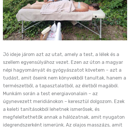
Jó ideje járom azt az utat, amely a test, a lélek és a
szellem egyensúlyához vezet. Ezen az úton a magyar
népi hagyományát és gyógyászatot követem – azt a
tudást, amit őseink nem könyvekből tanultak, hanem a
természetből, a tapasztalatból, az életből magából.
Munkám során a test energiavonalain – az
úgynevezett meridiánokon – keresztül dolgozom. Ezek
a keleti tanításokból lehetnek ismerősek, és
megfeleltethetők annak a hálózatnak, amit nyugaton
idegrendszerként ismerünk. Az olajos masszázs, amit