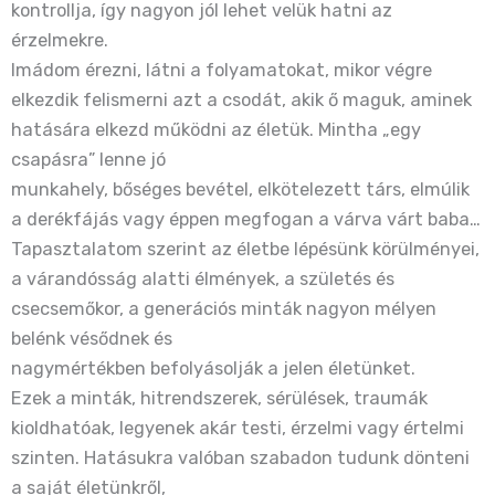
kontrollja, így nagyon jól lehet velük hatni az
érzelmekre.
Imádom érezni, látni a folyamatokat, mikor végre
elkezdik felismerni azt a csodát, akik ő maguk, aminek
hatására elkezd működni az életük. Mintha „egy
csapásra” lenne jó
munkahely, bőséges bevétel, elkötelezett társ, elmúlik
a derékfájás vagy éppen megfogan a várva várt baba…
Tapasztalatom szerint az életbe lépésünk körülményei,
a várandósság alatti élmények, a születés és
csecsemőkor, a generációs minták nagyon mélyen
belénk vésődnek és
nagymértékben befolyásolják a jelen életünket.
Ezek a minták, hitrendszerek, sérülések, traumák
kioldhatóak, legyenek akár testi, érzelmi vagy értelmi
szinten. Hatásukra valóban szabadon tudunk dönteni
a saját életünkről,