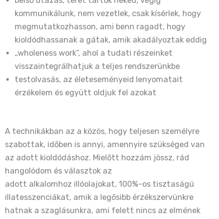
belső utazás, teret tartok neked, végig
kommunikálunk, nem vezetlek, csak kísérlek, hogy
megmutatkozhasson, ami benn ragadt, hogy
kioldódhassanak a gátak, amik akadályoztak eddig
„wholeness work”, ahol a tudati részeinket
visszaintegrálhatjuk a teljes rendszerünkbe
testolvasás, az életeseményeid lenyomatait
érzékelem és együtt oldjuk fel azokat
A technikákban az a közös, hogy teljesen személyre
szabottak, időben is annyi, amennyire szükséged van
az adott kioldódáshoz. Mielőtt hozzám jössz, rád
hangolódom és választok az
adott alkalomhoz illóolajokat, 100%-os tisztaságú
illatesszenciákat, amik a legősibb érzékszervünkre
hatnak a szaglásunkra, ami felett nincs az elmének