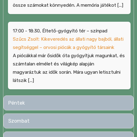
össze számokat könnyedén. A memória játékot [...]
17:00 - 18:30, Éltető-gyógyító tér – színpad
Szűcs Zsolt: Kikeveredés az állati nagy bajból, állati
segítséggel – orvosi piócák a gyógyító társaink
A piócákkal már ősidők óta gyógyítjuk magunkat, és
számtalan elmélet és világkép alapján
magyaráztuk az idők során. Mára ugyan letisztulni
látszik [...]
Péntek
Szombat