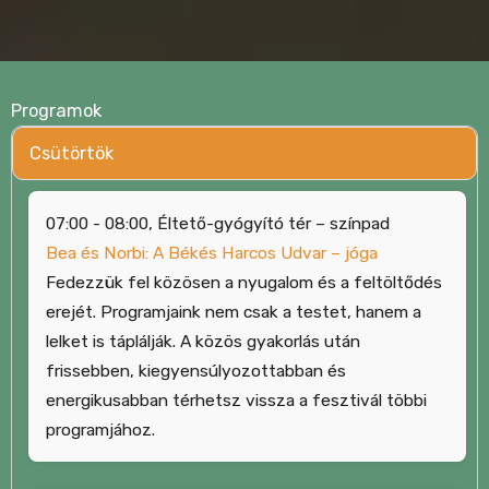
Programok
Csütörtök
07:00 - 08:00, Éltető-gyógyító tér – színpad
Bea és Norbi: A Békés Harcos Udvar – jóga
Fedezzük fel közösen a nyugalom és a feltöltődés
erejét. Programjaink nem csak a testet, hanem a
lelket is táplálják. A közös gyakorlás után
frissebben, kiegyensúlyozottabban és
energikusabban térhetsz vissza a fesztivál többi
programjához.