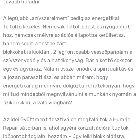
tovább haladni.
A legújabb „szívszerelmem” pedig az energetikai
feltöltő kezelés. Nemcsak feltöltődést és nyugalmat
hoz, nemcsak mélyrelaxációs állapotba kerülhetsz,
hanem segít a testbe zárt
blokkokat is kioldani. 2 legfontosabb vesszőparipáim a
szívszenvedély és a hatékonyság. Bár a kettő sokszor
egy és ugyanaz. Nálam összefonódik a spiritualitás és
a józan paraszti ész, és abban mérem, hogy
energetikailag mennyire dolgoztunk hatékonyan, hogy
mi tud mindebből megnyilvánulni a munkánk nyomán a
fizikai síkon, a való világban?
Az idei Gyüttment fesztiválon megtaláltok a Humán
Repair sátorban is, ahol egyéni konzultációra tudtok
időpontot foglalni hozzám – úgy lelki blokk oldásra,