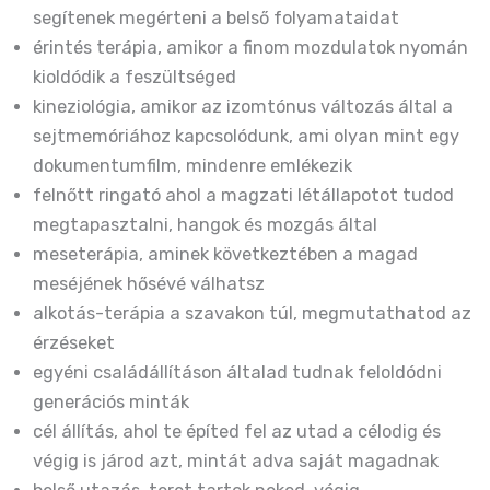
segítenek megérteni a belső folyamataidat
érintés terápia, amikor a finom mozdulatok nyomán
kioldódik a feszültséged
kineziológia, amikor az izomtónus változás által a
sejtmemóriához kapcsolódunk, ami olyan mint egy
dokumentumfilm, mindenre emlékezik
felnőtt ringató ahol a magzati létállapotot tudod
megtapasztalni, hangok és mozgás által
meseterápia, aminek következtében a magad
meséjének hősévé válhatsz
alkotás-terápia a szavakon túl, megmutathatod az
érzéseket
egyéni családállításon általad tudnak feloldódni
generációs minták
cél állítás, ahol te építed fel az utad a célodig és
végig is járod azt, mintát adva saját magadnak