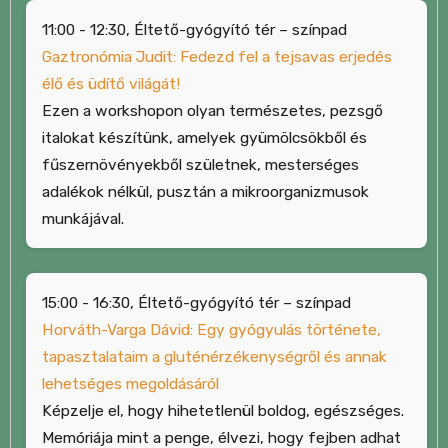
11:00 - 12:30, Éltető-gyógyító tér – színpad
Gaztronómia Judit: Fedezd fel a tejsavas erjedés
élő és üdítő világát!
Ezen a workshopon olyan természetes, pezsgő
italokat készítünk, amelyek gyümölcsökből és
fűszernövényekből születnek, mesterséges
adalékok nélkül, pusztán a mikroorganizmusok
munkájával.
15:00 - 16:30, Éltető-gyógyító tér – színpad
Horváth-Varga Dávid: Egy gyógyulás története,
tapasztalataim a gluténérzékenységről és annak
lehetséges megoldásáról
Képzelje el, hogy hihetetlenül boldog, egészséges.
Memóriája mint a penge, élvezi, hogy fejben adhat