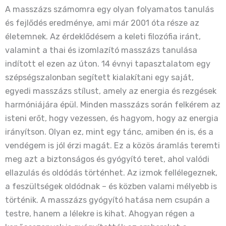
A masszázs számomra egy olyan folyamatos tanulás
és fejlődés eredménye, ami már 2001 óta része az
életemnek. Az érdeklődésem a keleti filozófia iránt,
valamint a thai és izomlazító masszázs tanulása
indított el ezen az úton. 14 évnyi tapasztalatom egy
szépségszalonban segített kialakítani egy saját,
egyedi masszázs stílust, amely az energia és rezgések
harmóniájára épül. Minden masszázs során felkérem az
isteni erőt, hogy vezessen, és hagyom, hogy az energia
irányítson. Olyan ez, mint egy tánc, amiben én is, és a
vendégem is jól érzi magát. Ez a közös áramlás teremti
meg azt a biztonságos és gyógyító teret, ahol valódi
ellazulás és oldódás történhet. Az izmok fellélegeznek,
a feszültségek oldódnak – és közben valami mélyebb is
történik. A masszázs gyógyító hatása nem csupán a
testre, hanem a lélekre is kihat. Ahogyan régen a