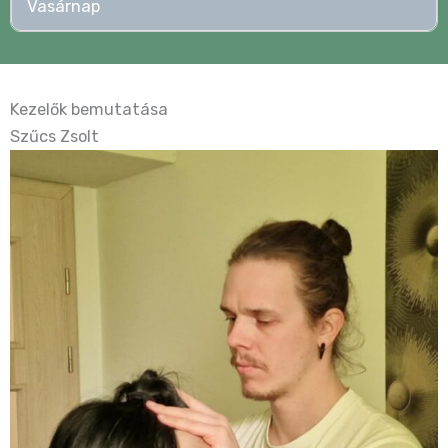
Vasárnap
Kezelők bemutatása
Szűcs Zsolt