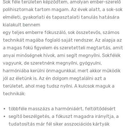
Sok féle területen képződtem, amolyan ember-szerelő
polihisztornak tartom magam. Az évek alatt, a sok-sok
elméleti, gyakorlati és tapasztalati tanulás hatására
kialakult bennem
egy teljes emberre fókuszáló, sok összetevős, számos
technikát magába foglaló saját rendszer. Az alapja az
a magas fokú figyelem és szeretetteli megtartás, amit
anyai minőségnek hívok, ami segít megnyílni. Sokfélék
vagyunk, de szeretnénk megnyílni, gyógyulni,
harmóniába kerülni önmagunkkal, mert akkor működik
jól az életünk is. Az én dolgom megtalálni azt a
területet, ahol meg tudsz nyílni. A kulcsok maguk a
technikák:
többféle masszázs a harmóniáért, feltöltődésért
segítő beszélgetés, a fókuszt magadra irányítja, a
tudatosítás már fél siker asszociációs kártyák