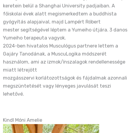
keretein belül a Shanghai University padjaiban. A
főiskolai évek alatt megismerkedtem a buddhista
gyógyítás alapjaival, majd Lampért Róbert
mester segítségével léptem a Yumeiho útjára. 3 danos
Yumeiho terapeuta vagyok.
2024-ben hivatalos Musculógus partnere lettem a
Gajáry Tanodának, a MuscuLogika módszerét
használom, ami az izmok/ínszalagok rendellenessége
miatt létrejött
mozgásszervi korlátozottságok és fájdalmak azonnali
megszüntetését vagy lényeges javulását teszi
lehetővé.
Kindl Móni Amelie