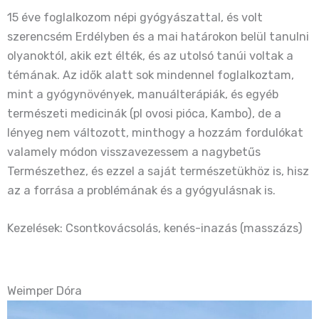
15 éve foglalkozom népi gyógyászattal, és volt
szerencsém Erdélyben és a mai határokon belül tanulni
olyanoktól, akik ezt élték, és az utolsó tanúi voltak a
témának. Az idők alatt sok mindennel foglalkoztam,
mint a gyógynövények, manuálterápiák, és egyéb
természeti medicinák (pl ovosi pióca, Kambo), de a
lényeg nem változott, minthogy a hozzám fordulókat
valamely módon visszavezessem a nagybetűs
Természethez, és ezzel a saját természetükhöz is, hisz
az a forrása a problémának és a gyógyulásnak is.
Kezelések: Csontkovácsolás, kenés-inazás (masszázs)
Weimper Dóra