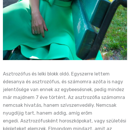
Asztrozófus és lelki blokk oldó. Egyszerre lettem
édesanya és asztrozófus, és számomra azóta is nagy
jelentősége van ennek az egybeesésnek, pedig mindez
már majdnem 7 éve történt. Az asztrozófia számomra
nemcsak hivatás, hanem szívszenvedély. Nemcsak
nyugdíjig tart, hanem addig, amíg erőm
engedi. Asztrozófusként horoszkópokat, vagy születési
képleteket elemzek. Elmondom mindazt, amit az