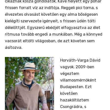
cikáznak kósza gondolatok. Kávé helyett egy pohár
frissen forralt víz az indítója. Reggeli pici torna, s
élvezetes olvasást követően egy alma bőségesen
kielégíti szervezete igényeit, s frissen üdén tölti
délelőttjét. Egyszerű ebédjét elfogyasztva az élet
ritmusa tovább engedi a munkában. Még a könnyed
vacsorát eltölti világosban, de azt követen sem
ásítozva.
Horváth-Varga Dávid
vagyok. 2009-ben
végeztem
villamosmérnöként
Budapesten. Ezt
követően
hazaköltöztem
Csongrádra, s