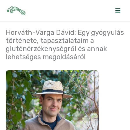
Skip
to
content
Horváth-Varga Dávid: Egy gyógyulás
története, tapasztalataim a
gluténérzékenységről és annak
lehetséges megoldásáról