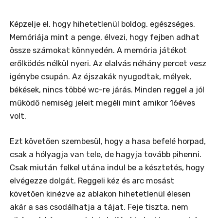
Képzelje el, hogy hihetetlenül boldog, egészséges.
Memóriája mint a penge, élvezi, hogy fejben adhat
össze számokat könnyedén. A memória játékot
erőlködés nélkül nyeri. Az elalvás néhány percet vesz
igénybe csupán. Az éjszakák nyugodtak, mélyek,
békések, nincs többé wc-re járás. Minden reggel a jól
működő nemiség jeleit megéli mint amikor 16éves
volt.
Ezt követően szembesül, hogy a hasa befelé horpad,
csak a hólyagja van tele, de hagyja tovább pihenni.
Csak miután felkel utána indul be a késztetés, hogy
elvégezze dolgát. Reggeli kéz és arc mosást
követően kinézve az ablakon hihetetlenül élesen
akár a sas csodálhatja a tájat. Feje tiszta, nem