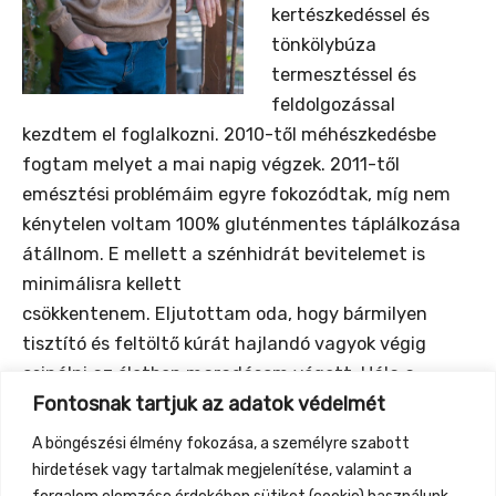
kertészkedéssel és
tönkölybúza
termesztéssel és
feldolgozással
kezdtem el foglalkozni. 2010-től méhészkedésbe
fogtam melyet a mai napig végzek. 2011-től
emésztési problémáim egyre fokozódtak, míg nem
kénytelen voltam 100% gluténmentes táplálkozása
átállnom. E mellett a szénhidrát bevitelemet is
minimálisra kellett
csökkentenem. Eljutottam oda, hogy bármilyen
tisztító és feltöltő kúrát hajlandó vagyok végig
csinálni az életben maradásom végett. Hála a
Fontosnak tartjuk az adatok védelmét
Jóistennek, megfelelő időben megfelelő emberekkel
kerültem kapcsolatba. Ma már szabadon, válogatás
A böngészési élmény fokozása, a személyre szabott
nélkül fogyaszthatok rövidtávú következmények
hirdetések vagy tartalmak megjelenítése, valamint a
nélkül a boltok polcairól is.