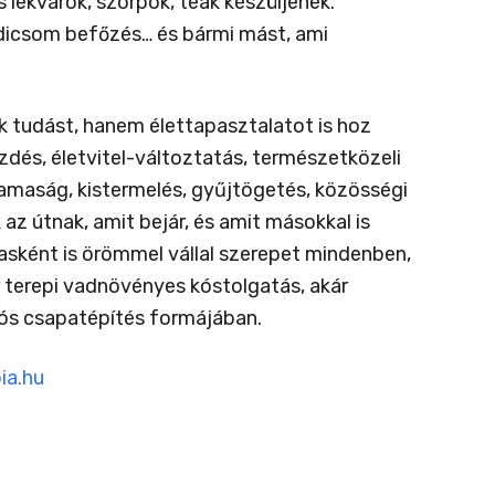
s lekvárok, szörpök, teák készüljenek.
adicsom befőzés… és bármi mást, ami
ak tudást, hanem élettapasztalatot is hoz
zdés, életvitel-változtatás, természetközeli
maság, kistermelés, gyűjtögetés, közösségi
az útnak, amit bejár, és amit másokkal is
asként is örömmel vállal szerepet mindenben,
 terepi vadnövényes kóstolgatás, akár
ós csapatépítés formájában.
ia.hu