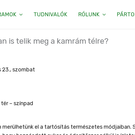
RAMOK
TUDNIVALÓK
RÓLUNK
PÁRTO
an is telik meg a kamrám télre?
 23., szombat
tér – színpad
n merülhetünk el a tartósítás természetes módjaiban. Sz