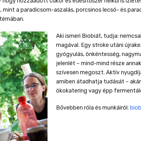
 hogy hozzáadott cukor és édesítőszer nélkül is ízlete
t, mint a paradicsom-aszalás, porcsinos lecsó- és par
 témában.
Aki ismeri Biobiát, tudja: nemcs
magával. Egy stroke utáni újrake
gyógyulás, önkéntesség, nagyma
jelenlét – mind-mind része annak 
szívesen megoszt.
Aktív nyugdíj
amiben átadhatja tudását – akár
ökokatering vagy épp fermentál
Bővebben róla és munkáiról:
biob