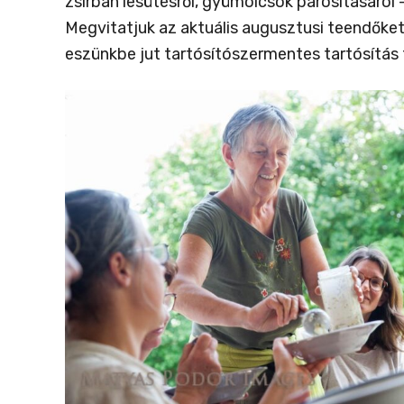
zsírban lesütésről, gyümölcsök párosításáról –
Megvitatjuk az aktuális augusztusi teendőke
eszünkbe jut tartósítószermentes tartósítás