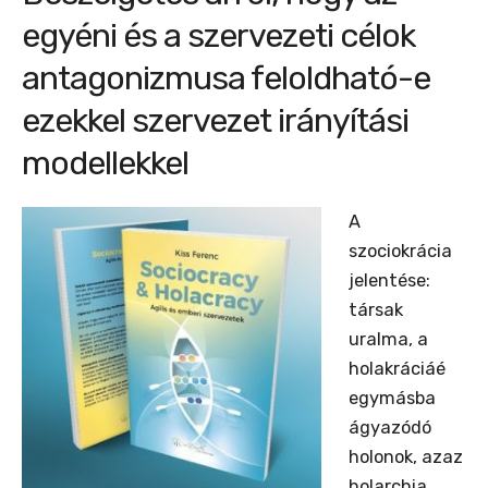
egyéni és a szervezeti célok
antagonizmusa feloldható-e
ezekkel szervezet irányítási
modellekkel
A
szociokrácia
jelentése:
társak
uralma, a
holakráciáé
egymásba
ágyazódó
holonok, azaz
holarchia