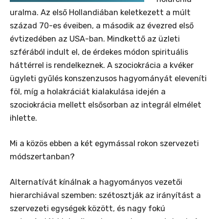
uralma. Az első Hollandiában keletkezett a múlt
század 70-es éveiben, a második az évezred első
évtizedében az USA-ban. Mindkettő az üzleti
szférából indult el, de érdekes módon spirituális
háttérrel is rendelkeznek. A szociokrácia a kvéker
ügyleti gyűlés konszenzusos hagyományát eleveníti
föl, míg a holakráciát kialakulása idején a
szociokrácia mellett elsősorban az integrál elmélet
ihlette.
Mi a közös ebben a két egymással rokon szervezeti
módszertanban?
Alternatívát kínálnak a hagyományos vezetői
hierarchiával szemben: szétosztják az irányítást a
szervezeti egységek között, és nagy fokú