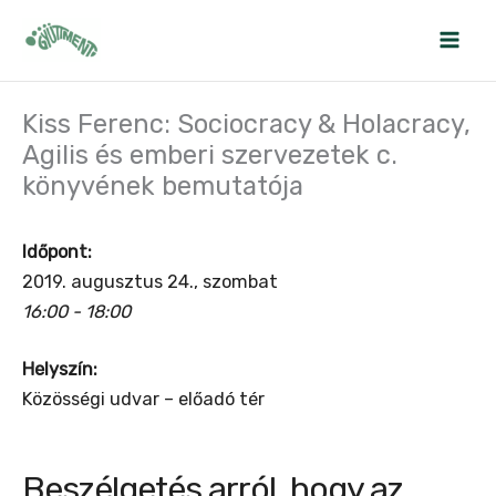
Skip
to
content
Kiss Ferenc: Sociocracy & Holacracy,
Agilis és emberi szervezetek c.
könyvének bemutatója
Időpont:
2019. augusztus 24., szombat
16:00 - 18:00
Helyszín:
Közösségi udvar – előadó tér
Beszélgetés arról, hogy az