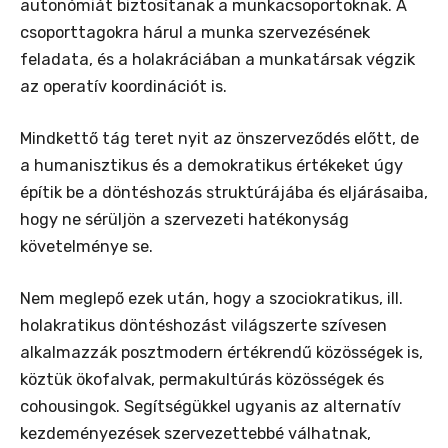
autonómiát biztosítanak a munkacsoportoknak. A
csoporttagokra hárul a munka szervezésének
feladata, és a holakráciában a munkatársak végzik
az operatív koordinációt is.
Mindkettő tág teret nyit az önszerveződés előtt, de
a humanisztikus és a demokratikus értékeket úgy
építik be a döntéshozás struktúrájába és eljárásaiba,
hogy ne sérüljön a szervezeti hatékonyság
követelménye se.
Nem meglepő ezek után, hogy a szociokratikus, ill.
holakratikus döntéshozást világszerte szívesen
alkalmazzák posztmodern értékrendű közösségek is,
köztük ökofalvak, permakultúrás közösségek és
cohousingok. Segítségükkel ugyanis az alternatív
kezdeményezések szervezettebbé válhatnak,