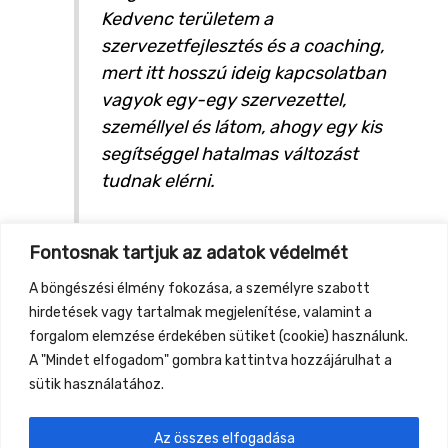
Kedvenc területem a
szervezetfejlesztés és a coaching,
mert itt hosszú ideig kapcsolatban
vagyok egy-egy szervezettel,
személlyel és látom, ahogy egy kis
segítséggel hatalmas változást
tudnak elérni.
Weboldalak:
Fontosnak tartjuk az adatok védelmét
http://kozossegivallalkozas.hu/
https://inspi-racio.hu/rolunk/
A böngészési élmény fokozása, a személyre szabott
hirdetések vagy tartalmak megjelenítése, valamint a
forgalom elemzése érdekében sütiket (cookie) használunk.
A "Mindet elfogadom" gombra kattintva hozzájárulhat a
sütik használatához.
Az összes elfogadása
←
Previous Event
Next Event
→