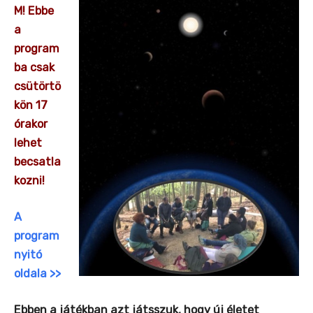
M! Ebbe
a
program
ba csak
csütörtö
kön 17
órakor
lehet
becsatla
kozni!
A
program
nyitó
oldala >>
Ebben a játékban azt játsszuk, hogy új életet