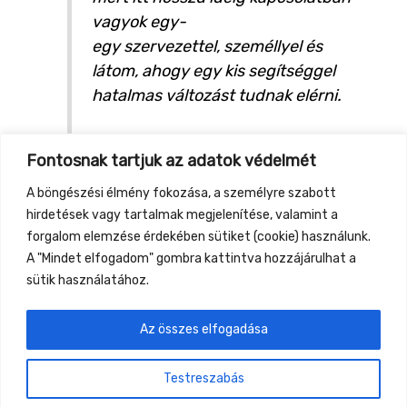
vagyok egy-
egy szervezettel, személlyel és
látom, ahogy egy kis segítséggel
hatalmas változást tudnak elérni.
Weboldalak:
Fontosnak tartjuk az adatok védelmét
http://kozossegivallalkozas.hu/
https://inspi-racio.hu/rolunk/
A böngészési élmény fokozása, a személyre szabott
hirdetések vagy tartalmak megjelenítése, valamint a
forgalom elemzése érdekében sütiket (cookie) használunk.
A "Mindet elfogadom" gombra kattintva hozzájárulhat a
sütik használatához.
Az összes elfogadása
←
Previous Event
Next Event
→
Testreszabás
Gyüttment Találkozó, 2026. augusztus 27-30.,