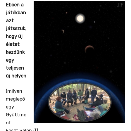
Ebben a
játékban
azt
játsszuk,
hogy új
életet
kezdünk
egy
teljesen
új helyen
(milyen
meglepő
egy
Gyüttme
nt
Fesztiválon :)).