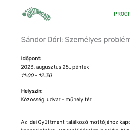
Skip
to
PROG
content
Sándor Dóri: Személyes problé
Időpont:
2023. augusztus 25., péntek
11:00 - 12:30
Helyszín:
Közösségi udvar – műhely tér
Az idei Gyüttment találkozó mottójához ka