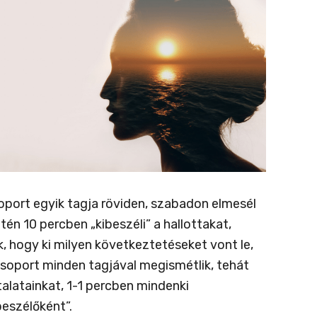
soport egyik tagja röviden, szabadon elmesél
én 10 percben „kibeszéli” a hallottakat,
, hogy ki milyen következtetéseket vont le,
 csoport minden tagjával megismétlik, tehát
latainkat, 1-1 percben mindenki
eszélőként”.