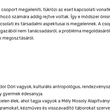
soport megjeleníti, tükrözi az eset kapcsolati vonatko
hozó számára addig rejtve voltak. Így e módszer önism
csolati és társadalmi aspektusai is megjelennek. A cso
igazából nem tanácsadásról, a probléma megoldásáról 
ok megosztásáról.
dor Dóri vagyok, kulturális antropológus, rendezvény
y gyermek édesanyja.
elen élek, ahol tagja vagyok a Mély Mosoly Alapítván
gramokat, kézműves és visszavadító táborokat szerve