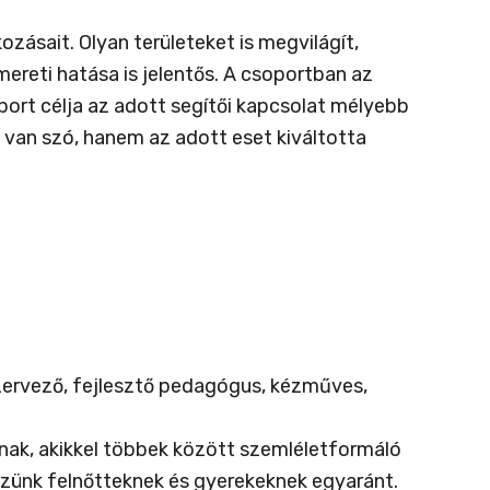
zásait. Olyan területeket is megvilágít,
ereti hatása is jelentős. A csoportban az
port célja az adott segítői kapcsolat mélyebb
van szó, hanem az adott eset kiváltotta
szervező, fejlesztő pedagógus, kézműves,
ynak, akikkel többek között szemléletformáló
zünk felnőtteknek és gyerekeknek egyaránt.