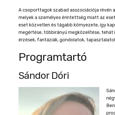
A csoporttagok szabad asszociációja révén a c
melyek a személyes érintettség miatt az eset
eset közvetlen és tágabb környezete, így kap
megértése, többirányú megközelítése, tehát 
érzések, fantáziák, gondolatok, tapasztalat
Programtartó
Sándor Dóri
Sán
nég
Berc
pro