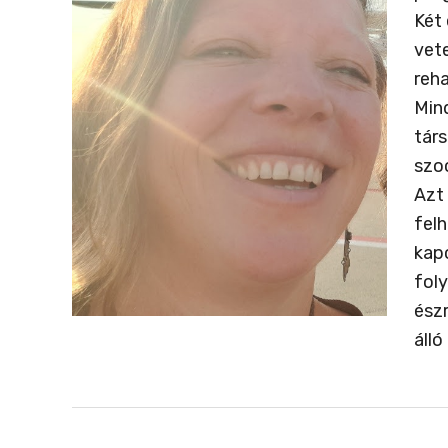
Két
vet
reha
Min
tár
szoc
Azt
felh
kapc
fol
ész
áll