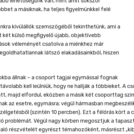
gabb lehetőségünk van, mint amit sokszor
bbet a másiknak, ha teljes figyelmünkkel felé
kra kívülállók szemszögéből tekinthetünk, ami a
 két külső megfigyelő újabb, objektívebb
ások véleményét csatolva a miénkhez már
egoldhatatlannak látszó elakadásainkból, hiszen
kba állnak – a csoport tagjai egymással fognak
ávolabb kell leülniük, hogy ne hallják a többieket. A c
t, majd elfordul, eközben a másik két csoporttag szint
nak az esetre, egymásra; végül hármasban megbeszélik
szélgetésből (szintén 10 percben). Ezt a félórás kört a
problémát. Végül nagy körben megosztjuk a tapaszta
aló részvételét egyrészt témahozóként, másrészt „kib