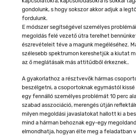
kapcsolatokra, kapcsolódásokra is sokkal tá
gondolunk, s hogy sokszor akkor adjuk a legtö
fordulunk.
E módszer segítségével személyes problémáin
megoldás felé vezető útra terelhet bennünket
észrevételeit téve a magunk megéléséhez. M
szélesebb spektrumon kereshetjük a kiutat m
az ő meglátásaik más attitűdből érkeznek..
A gyakorlathoz a résztvevők hármas csoporto
beszélgetni, a csoportoknak egymástól kissé t
egy fennálló személyes problémát 10 perc alat
szabad asszociáció, merengés útján reflektál
milyen megoldási javaslatokat hallott ki a be
mind a hárman behoznak egy-egy megoldandó 
elmondhatja, hogyan élte meg a feladatban v