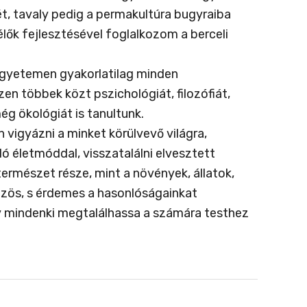
t, tavaly pedig a permakultúra bugyraiba
ők fejlesztésével foglalkozom a berceli
egyetemen gyakorlatilag minden
n többek közt pszichológiát, filozófiát,
ég ökológiát is tanultunk.
vigyázni a minket körülvevő világra,
ó életmóddal, visszatalálni elvesztett
ermészet része, mint a növények, állatok,
zös, s érdemes a hasonlóságainkat
gy mindenki megtalálhassa a számára testhez