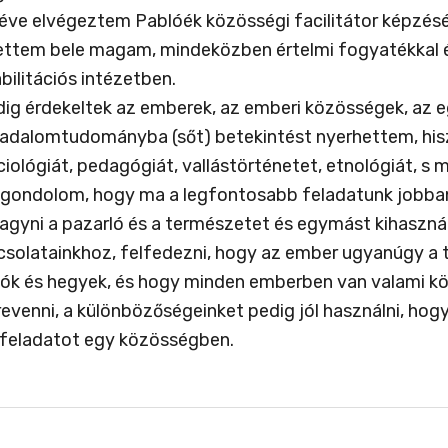
 éve elvégeztem Pablóék közösségi facilitátor képzésé
ettem bele magam, mindeközben értelmi fogyatékkal él
bilitációs intézetben.
dig érdekeltek az emberek, az emberi közösségek, az 
sadalomtudományba (sőt) betekintést nyerhettem, hisze
iológiát, pedagógiát, vallástörténetet, etnológiát, s m
 gondolom, hogy ma a legfontosabb feladatunk jobban 
agyni a pazarló és a természetet és egymást kihasznál
solatainkhoz, felfedezni, hogy az ember ugyanúgy a t
yók és hegyek, és hogy minden emberben van valami kö
revenni, a különbözőségeinket pedig jól használni, ho
ó feladatot egy közösségben.