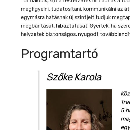
formálódik, sőt a testérzetek hírt adnak a tud
megfigyelni, tudatosítani, kommunikálni az á
egymásra hatásnak új szintjeit tudjuk megtapa
megbántását, hibáztatását. Gyertek, ha szere
helyzetek biztonságos, nyugodt továbblendít
Programtartó
Szőke Karola
Köz
Tre
5 h
meg
egy