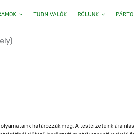
RAMOK
TUDNIVALÓK
RÓLUNK
PÁRTO
ely)
 folyamataink határozzák meg. A testérzeteink áramlás