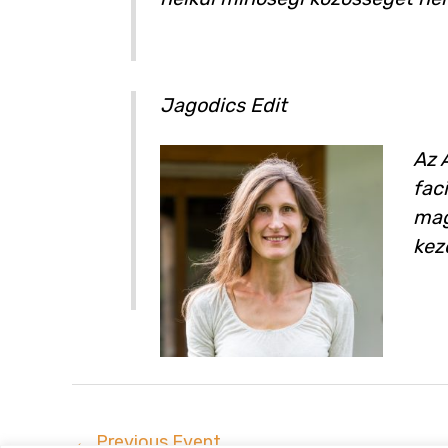
Jagodics Edit
Az 
fac
mag
kez
←
Previous Event