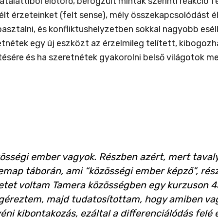
atalattiból előtörő, berögzült minták szerinti reakció
télt érzeteinket (felt sense), mély összekapcsolódást
sztalni, és konfliktushelyzetben sokkal nagyobb esélly
tnétek egy új eszközt az érzelmileg telített, kibogo
ésére és ha szeretnétek gyakorolni belső világotok m
össégi ember vagyok. Részben azért, mert tavaly
emap táborán, ami “közösségi ember képző”, rész
etet voltam Tamera közösségben egy kurzuson 4
éreztem, majd tudatosítottam, hogy amiben va
éni kibontakozás, ezáltal a differenciálódás felé 