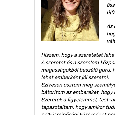
öss
újf
Az 
hog
vál
Hiszem, hogy a szeretetet lehe
A szeretet és a szerelem közpon
magasságokból beszélő guru, h
lehet emberként jól szeretni.
Szívesen osztom meg személyes 
bátorítom az embereket, hogy 
Szeretek a figyelemmel, test-a
tapasztaltam, hogy amikor tuda
nélkül minőségi közösséget nem