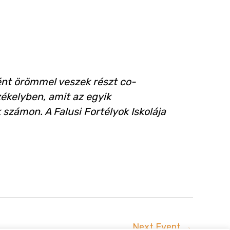
ként örömmel veszek részt co-
zékelyben, amit az egyik
zámon. A Falusi Fortélyok Iskolája
Next Event
→