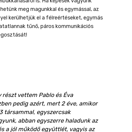
 felbukkanásáról is. Ha képesek vagyunk
 élhetünk meg magunkkal és egymással, az
el kerülhetjük el a félreértéseket, egymás
zhatatlannak tűnő, páros kommunikációs
egosztását!
 részt vettem Pablo és Éva
ben pedig azért, mert 2 éve, amikor
3 társammal, egyszercsak
gyunk, abban egyszerre haladunk az
és a jól működő együttlét, vagyis az