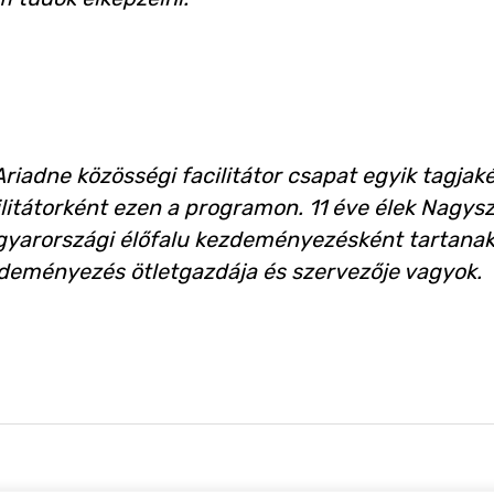
Ariadne közösségi facilitátor csapat egyik tagja
ilitátorként ezen a programon. 11 éve élek Nagys
yarországi élőfalu kezdeményezésként tartanak s
deményezés ötletgazdája és szervezője vagyok.