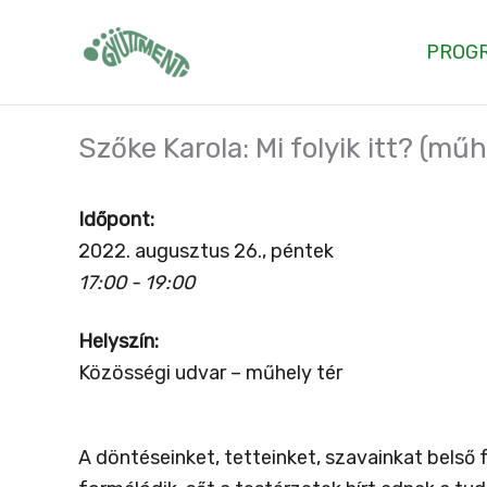
Skip
to
PROG
content
Szőke Karola: Mi folyik itt? (műh
Időpont:
2022. augusztus 26., péntek
17:00 - 19:00
Helyszín:
Közösségi udvar – műhely tér
A döntéseinket, tetteinket, szavainkat belső