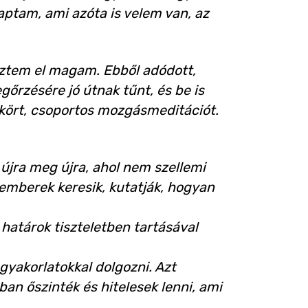
aptam, ami azóta is velem van, az
eztem el magam. Ebből adódott,
rzésére jó útnak tűnt, és be is
 kört, csoportos mozgásmeditációt.
 újra meg újra, ahol nem szellemi
mberek keresik, kutatják, hogyan
határok tiszteletben tartásával
gyakorlatokkal dolgozni. Azt
an őszinték és hitelesek lenni, ami