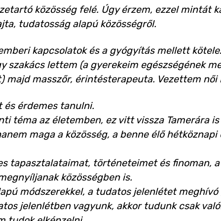
zetartó közösség felé. Úgy érzem, ezzel mintát k
ajta, tudatosság alapú közösségről.
emberi kapcsolatok és a gyógyítás mellett kötel
y szakács lettem (a gyerekeim egészségének megő
t) majd masszőr, érintésterapeuta. Vezettem női
t és érdemes tanulni.
ti téma az életemben, ez vitt vissza Tamerára is
anem maga a közösség, a benne élő hétköznapi e
tapasztalataimat, történeteimet és finoman, a 
megnyíljanak közösségben is.
lapú módszerekkel, a tudatos jelenlétet meghívó 
tos jelenlétben vagyunk, akkor tudunk csak valób
 tudok elképzelni.