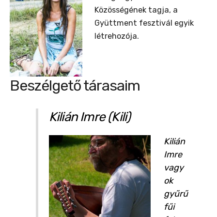
Közösségének tagja, a
Gyüttment fesztivál egyik
létrehozója.
Beszélgető tárasaim
Kilián Imre (Kili)
Kilián
Imre
vagy
ok
gyűrű
fűi