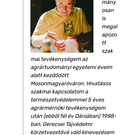
mány
osan
is
megal
apozo
tt
szak
mai tevékenységem az
agrártudományi egyetemi éveim
alatt kezdődött
Mosonmagyaróváron. Hivatásos
szakmai kapcsolatom a
természetvédelemmel 5 éves
agrármérnöki tevékenységem
után (ebből fél év Dániában) 1988-
ban, Gerecsei Tájvédelmi
körzetvezetővé való kinevezésem