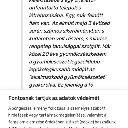
önfenntartó település
létrehozásába. Egy, már felnőtt
fiam van. Az elmúlt majd 3 évtized
során számos sikerélményben s
kudarcban volt részem, s mindez
rengeteg tanulsággal szolgált. Már
közel 20 éve gyümölcsészkedem,
a gyümölcsészet legszelídebb –
legökologikusabb módját az
“alkalmazkodó gyümölcsészetet”
gyakorolva. Ez jelenleg a fő
bevételi forrásom is. Tagja vagyok
Fontosnak tartjuk az adatok védelmét
a Kárpát-medencei
Gyümölcsészeti Hálózatnak.
A böngészési élmény fokozása, a személyre szabott
hirdetések vagy tartalmak megjelenítése, valamint a
forgalom elemzése érdekében sütiket (cookie) használunk.