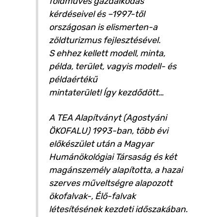
földműves gazdálkodás
kérdéseivel és –1997-től
országosan is elismerten-a
zöldturizmus fejlesztésével.
S ehhez kellett modell, minta,
példa, terület, vagyis modell- és
példaértékű
mintaterület! Így kezdődött…
A TEA Alapítványt (Agostyáni
ÖKOFALU) 1993-ban, több évi
előkészület után a Magyar
Humánökológiai Társaság és két
magánszemély alapította, a hazai
szerves műveltségre alapozott
ökofalvak-, Élő-falvak
létesítésének kezdeti időszakában.