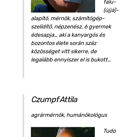
falu-
(újjá)-
alapító, mérnök, számítógép-
szelídítő, népzenész, 6 gyermek
édesapja… aki a kanyargós és
bozontos élete során száz
közösséget vitt sikerre, de
legalább ennyiszer el is bukott…
Czumpf Attila
agrármérnök, humánökológus
Tudo