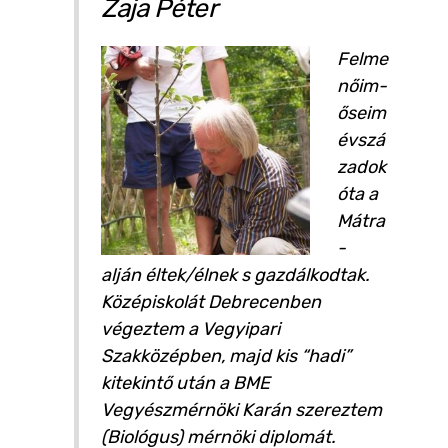
Zaja Péter
Felme
nőim-
őseim
évszá
zadok
óta a
Mátra
-
alján éltek/élnek s gazdálkodtak.
Középiskolát Debrecenben
végeztem a Vegyipari
Szakközépben, majd kis “hadi”
kitekintő után a BME
Vegyészmérnöki Karán szereztem
(Biológus) mérnöki diplomát.