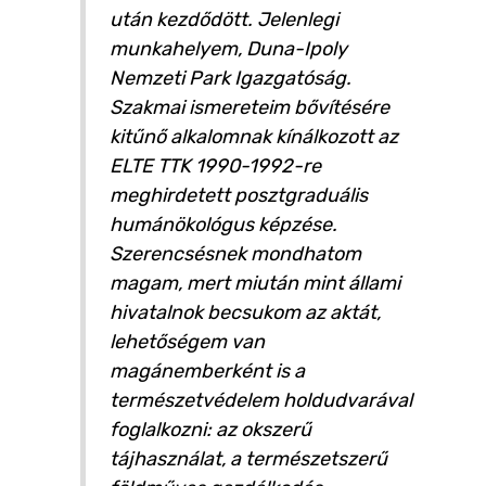
után kezdődött. Jelenlegi
munkahelyem, Duna-Ipoly
Nemzeti Park Igazgatóság.
Szakmai ismereteim bővítésére
kitűnő alkalomnak kínálkozott az
ELTE TTK 1990-1992-re
meghirdetett posztgraduális
humánökológus képzése.
Szerencsésnek mondhatom
magam, mert miután mint állami
hivatalnok becsukom az aktát,
lehetőségem van
magánemberként is a
természetvédelem holdudvarával
foglalkozni: az okszerű
tájhasználat, a természetszerű