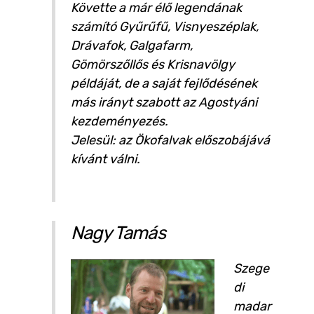
Követte a már élő legendának
számító Gyűrűfű, Visnyeszéplak,
Drávafok, Galgafarm,
Gömörszőllős és Krisnavölgy
példáját, de a saját fejlődésének
más irányt szabott az Agostyáni
kezdeményezés.
Jelesül: az Ökofalvak előszobájává
kívánt válni.
Nagy Tamás
Szege
di
madar