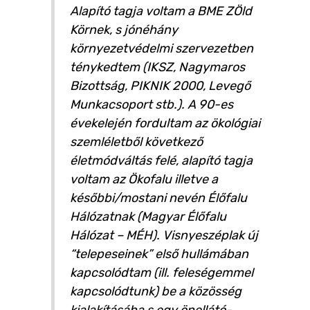
Alapító tagja voltam a BME ZÖld
Körnek, s jónéhány
környezetvédelmi szervezetben
ténykedtem (IKSZ, Nagymaros
Bizottság, PIKNIK 2000, Levegő
Munkacsoport stb.). A 90-es
évekelején fordultam az ökológiai
szemléletből következő
életmódváltás felé, alapító tagja
voltam az Ökofalu illetve a
későbbi/mostani nevén Élőfalu
Hálózatnak (Magyar Élőfalu
Hálózat – MÉH). Visnyeszéplak új
“telepeseinek” első hullámában
kapcsolódtam (ill. feleségemmel
kapcsolódtunk) be a közösség
kialakításába s egy önellátó-