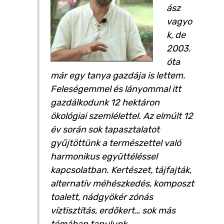
ász
vagyo
k, de
2003.
óta
már egy tanya gazdája is lettem.
Feleségemmel és lányommal itt
gazdálkodunk 12 hektáron
ökológiai szemlélettel. Az elmúlt 12
év során sok tapasztalatot
gyűjtöttünk a természettel való
harmonikus együttéléssel
kapcsolatban. Kertészet, tájfajták,
alternatív méhészkedés, komposzt
toalett, nádgyökér zónás
víztisztítás, erdőkert… sok más
témában tanulunk,