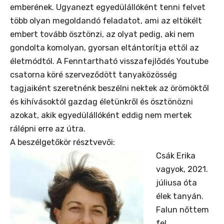
emberének. Ugyanezt
egyedülállók
ént tenni felvet
több olyan megoldandó feladatot, ami az eltökélt
embert tovább ösztönzi, az olyat pedig, aki nem
gondolta komolyan, gyorsan eltántorítja ettől az
életmódtól. A Fenntartható visszafejlődés Youtube
csatorna köré szerveződött tanyaközösség
tagjaiként szeretnénk beszélni nektek az örömöktől
és kihívásoktól gazdag életünkről és ösztönözni
azokat, akik
egyedülállók
ént eddig nem mertek
rálépni erre az útra.
A beszélgetőkör résztvevői:
Csák Erika
vagyok, 2021.
júliusa óta
élek
tanyán
.
Falun nőttem
fel,