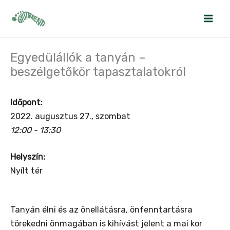
Skip
to
content
Egyedülállók a tanyán –
beszélgetőkör tapasztalatokról
Időpont:
2022. augusztus 27., szombat
12:00 - 13:30
Helyszín:
Nyílt tér
Tanyán
élni és az önellátásra, önfenntartásra
törekedni önmagában is kihívást jelent a mai kor