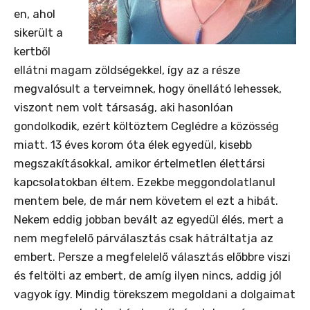
en, ahol
sikerült a
kertből
ellátni magam zöldségekkel, így az a része
megvalósult a terveimnek, hogy önellátó lehessek,
viszont nem volt társaság, aki hasonlóan
gondolkodik, ezért költöztem Ceglédre a közösség
miatt. 13 éves korom óta élek egyedül, kisebb
megszakításokkal, amikor értelmetlen élettársi
kapcsolatokban éltem. Ezekbe meggondolatlanul
mentem bele, de már nem követem el ezt a hibát.
Nekem eddig jobban bevált az egyedül élés, mert a
nem megfelelő párválasztás csak hátráltatja az
embert. Persze a megfelelelő választás előbbre viszi
és feltölti az embert, de amíg ilyen nincs, addig jól
vagyok így. Mindig törekszem megoldani a dolgaimat