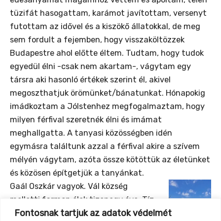
tüzifát hasogattam, karámot javítottam, versenyt
futottam az idővel és a kiszökő állatokkal, de meg
sem fordult a fejemben, hogy visszaköltözzek
Budapestre ahol előtte éltem. Tudtam, hogy tudok
egyedül élni -csak nem akartam-, vágytam egy
társra aki hasonló értékek szerint él, akivel
megoszthatjuk örömünket/bánatunkat. Hónapokig
imádkoztam a JóIstenhez megfogalmaztam, hogy
milyen férfival szeretnék élni és imámat
meghallgatta. A tanyasi közösségben idén
egymásra találtunk azzal a férfival akire a szívem
mélyén vágytam, azóta össze kötöttük az életünket
és közösen építgetjük a tanyánkat.
Gaál Oszkár vagyok. Vál község
melletti farmon élek tizenegy éve. Tíz
Fontosnak tartjuk az adatok védelmét
éve tartok lovakat és különféle