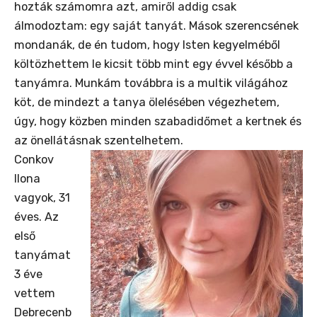
hozták számomra azt, amiről addig csak
álmodoztam: egy saját tanyát. Mások szerencsének
mondanák, de én tudom, hogy Isten kegyelméből
költözhettem le kicsit több mint egy évvel később a
tanyámra. Munkám továbbra is a multik világához
köt, de mindezt a tanya ölelésében végezhetem,
úgy, hogy közben minden szabadidőmet a kertnek és
az önellátásnak szentelhetem.
Conkov
Ilona
vagyok, 31
éves. Az
első
tanyámat
3 éve
vettem
Debrecenb