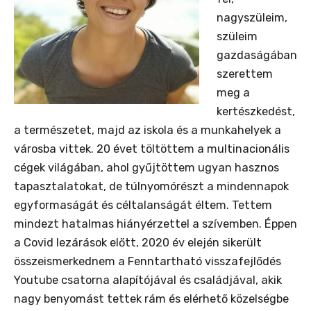
nagyszüleim,
szüleim
gazdaságában
szerettem
meg a
kertészkedést,
a természetet, majd az iskola és a munkahelyek a
városba vittek. 20 évet töltöttem a multinacionális
cégek világában, ahol gyűjtöttem ugyan hasznos
tapasztalatokat, de túlnyomórészt a mindennapok
egyformaságát és céltalanságát éltem. Tettem
mindezt hatalmas hiányérzettel a szívemben. Éppen
a Covid lezárások előtt, 2020 év elején sikerült
összeismerkednem a Fenntartható visszafejlődés
Youtube csatorna alapítójával és családjával, akik
nagy benyomást tettek rám és elérhető közelségbe