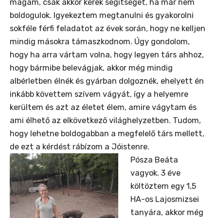
magam, csak akkor kérek segítséget, ha már nem
boldogulok. Igyekeztem megtanulni és gyakorolni
sokféle férfi feladatot az évek során, hogy ne kelljen
mindig másokra támaszkodnom. Úgy gondolom,
hogy ha arra vártam volna, hogy legyen társ ahhoz,
hogy bármibe belevágjak, akkor még mindig
albérletben élnék és gyárban dolgoznék, ehelyett én
inkább követtem szívem vágyát, így a helyemre
kerültem és azt az életet élem, amire vágytam és
ami élhető az elkövetkező világhelyzetben. Tudom,
hogy lehetne boldogabban a megfelelő társ mellett,
de ezt a kérdést rábízom a Jóistenre.
Pósza Beáta
vagyok. 3 éve
költöztem egy 1,5
HA-os Lajosmizsei
tanyára, akkor még