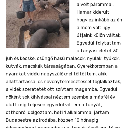
a volt párommal.
Hamar kiderült,
hogy ez inkább az én
álmom volt, így
útjaink külön váltak.
Egyedül folytattam
a tanyasi életet 30
juh és kecske, csüngő hasú malacok, nyulak, tyúkok,
kutyák, macskák társaságában. Gyerekkoromban a
nyarakat vidéki nagyszülőknél töltöttem, akik
állattartással és növénytermesztéssel foglalkoztak,
a vidék szeretetét ott szívtam magamba. Egyedül
nőként sok kihívással néztem szembe a másfél év
alatt míg teljesen egyedül vittem a tanyát,
otthonról dolgoztam, heti 1 alkalommal jártam
Budapestre az irodába, közben 10 hónapig
édesanyámat magamhoz vettem és ápoltam, télen