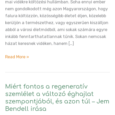
mai vidékre költözési hullámban. Soha ennyi ember
nem gondolkodott még azon Magyarországon, hogy
falura költözzön, közösségibb életet éljen, közelebb
kerüljön a természethez, vagy egyszerűen kiszálljon
abból a városi életmódból, ami sokak számára egyre
inkább fenntarthatatlannak tűnik. Sokan nemcsak
házat keresnek vidéken, hanem […]
Miért
Read More »
akad
el
annyi
közösségi
Miért fontos a regeneratív
kezdeményezés
szemlélet a változó éghajlat
vidéken?
szempontjából, és azon túl – Jem
Bendell irása