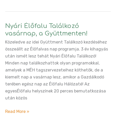
fedezzük
fel
a
bőséget
Nyári Élőfalu Találkozó
a
vasárnap, a Gyüttmenten!
szűkösségben
Közeledve az idei Gyüttment Találkozó kezdéséhez
a
összeállt az Élőfalvas nap programja. 3 év kihagyás
8
után ismét lesz tehát Nyári Élőfalu Találkozó!
tőke
Minden nap találkozhattok olyan programokkal,
keretrendszerének
amelyek a MÉH tagszervezeteihez köthetők, de a
segítségével?
kiemelt nap a vasárnap lesz, amikor a Gazdálkodó
terében egész nap az Élőfalu Hálózaté! Az
egyesÉlőfalu helyszínek 20 perces bemutatkozása
után közös
Nyári
Read More »