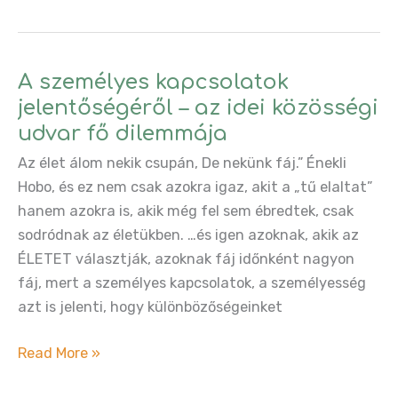
Kisközösségi
Program
standja
a
A személyes kapcsolatok
Közösségi
jelentőségéről – az idei közösségi
Udvarban
udvar fő dilemmája
Az élet álom nekik csupán, De nekünk fáj.” Énekli
Hobo, és ez nem csak azokra igaz, akit a „tű elaltat”
hanem azokra is, akik még fel sem ébredtek, csak
sodródnak az életükben. …és igen azoknak, akik az
ÉLETET választják, azoknak fáj időnként nagyon
fáj, mert a személyes kapcsolatok, a személyesség
azt is jelenti, hogy különbözőségeinket
A
Read More »
személyes