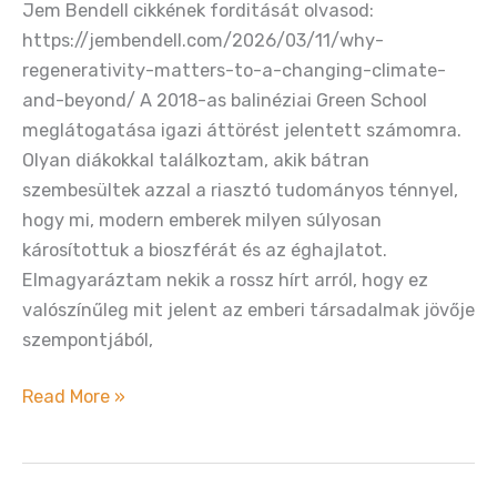
Jem Bendell cikkének forditását olvasod:
https://jembendell.com/2026/03/11/why-
regenerativity-matters-to-a-changing-climate-
and-beyond/ A 2018-as balinéziai Green School
meglátogatása igazi áttörést jelentett számomra.
Olyan diákokkal találkoztam, akik bátran
szembesültek azzal a riasztó tudományos ténnyel,
hogy mi, modern emberek milyen súlyosan
károsítottuk a bioszférát és az éghajlatot.
Elmagyaráztam nekik a rossz hírt arról, hogy ez
valószínűleg mit jelent az emberi társadalmak jövője
szempontjából,
Miért
Read More »
fontos
a
regeneratív