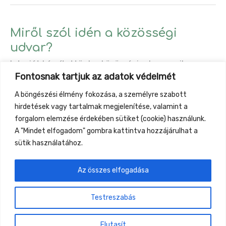
kapcsolatok
jelentőségéről
–
Miről szól idén a közösségi
az
udvar?
idei
Interjút készítettünk a közösségi udvar egyik
közösségi
Fontosnak tartjuk az adatok védelmét
szakmai vezetőjével, Vágvölgyi Gusztáv – Pablóval.
udvar
A böngészési élmény fokozása, a személyre szabott
fő
Miről
Read More »
hirdetések vagy tartalmak megjelenítése, valamint a
dilemmája
szól
forgalom elemzése érdekében sütiket (cookie) használunk.
idén
A "Mindet elfogadom" gombra kattintva hozzájárulhat a
sütik használatához.
a
közösségi
1
2
…
16
Next
→
Az összes elfogadása
udvar?
Testreszabás
Gyüttment Találkozó, 2026. augusztus 27-30.,
Csobánkapuszta
Elutasít