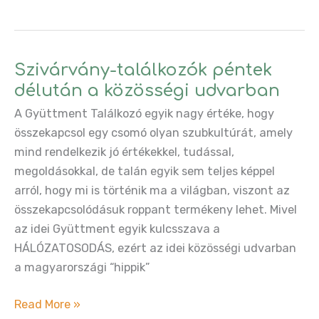
Élőfalu
Találkozó
vasárnap,
a
Szivárvány-találkozók péntek
Gyüttmenten!
délután a közösségi udvarban
A Gyüttment Találkozó egyik nagy értéke, hogy
összekapcsol egy csomó olyan szubkultúrát, amely
mind rendelkezik jó értékekkel, tudással,
megoldásokkal, de talán egyik sem teljes képpel
arról, hogy mi is történik ma a világban, viszont az
összekapcsolódásuk roppant termékeny lehet. Mivel
az idei Gyüttment egyik kulcsszava a
HÁLÓZATOSODÁS, ezért az idei közösségi udvarban
a magyarországi “hippik”
Szivárvány-
Read More »