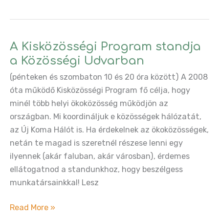
találkozók
péntek
délután
a
A Kisközösségi Program standja
közösségi
a Közösségi Udvarban
udvarban
(pénteken és szombaton 10 és 20 óra között) A 2008
óta működő Kisközösségi Program fő célja, hogy
minél több helyi ökoközösség működjön az
országban. Mi koordináljuk e közösségek hálózatát,
az Új Koma Hálót is. Ha érdekelnek az ökoközösségek,
netán te magad is szeretnél részese lenni egy
ilyennek (akár faluban, akár városban), érdemes
ellátogatnod a standunkhoz, hogy beszélgess
munkatársainkkal! Lesz
A
Read More »