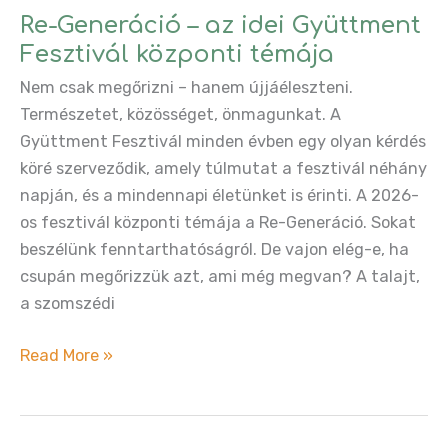
szemlélet
Re-Generáció – az idei Gyüttment
a
Fesztivál központi témája
változó
Nem csak megőrizni – hanem újjáéleszteni.
éghajlat
Természetet, közösséget, önmagunkat. A
szempontjából,
Gyüttment Fesztivál minden évben egy olyan kérdés
és
köré szerveződik, amely túlmutat a fesztivál néhány
azon
napján, és a mindennapi életünket is érinti. A 2026-
túl
os fesztivál központi témája a Re-Generáció. Sokat
–
beszélünk fenntarthatóságról. De vajon elég-e, ha
Jem
csupán megőrizzük azt, ami még megvan? A talajt,
Bendell irása
a szomszédi
Re-
Read More »
Generáció
–
az