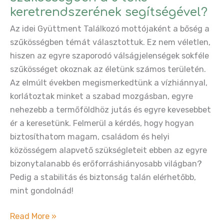
ami
keretrendszerének segítségével?
ebből
Az idei Gyüttment Találkozó mottójaként a bőség a
született…
szűkösségben témát választottuk. Ez nem véletlen,
hiszen az egyre szaporodó válságjelenségek sokféle
szűkösséget okoznak az életünk számos területén.
Az elmúlt években megismerkedtünk a vízhiánnyal,
korlátoztak minket a szabad mozgásban, egyre
nehezebb a termőföldhöz jutás és egyre kevesebbet
ér a keresetünk. Felmerül a kérdés, hogy hogyan
biztosíthatom magam, családom és helyi
közösségem alapvető szükségleteit ebben az egyre
bizonytalanabb és erőforráshiányosabb világban?
Pedig a stabilitás és biztonság talán elérhetőbb,
mint gondolnád!
Hogyan
Read More »