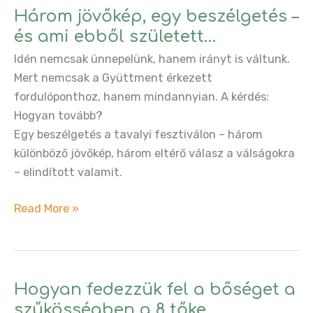
idei
Három jövőkép, egy beszélgetés –
Gyüttment
és ami ebből született…
Fesztivál
Idén nemcsak ünnepelünk, hanem irányt is váltunk.
központi
Mert nemcsak a Gyüttment érkezett
témája
fordulóponthoz, hanem mindannyian. A kérdés:
Hogyan tovább?
Egy beszélgetés a tavalyi fesztiválon – három
különböző jövőkép, három eltérő válasz a válságokra
– elindított valamit.
Három
Read More »
jövőkép,
egy
beszélgetés
–
Hogyan fedezzük fel a bőséget a
és
szűkösségben a 8 tőke