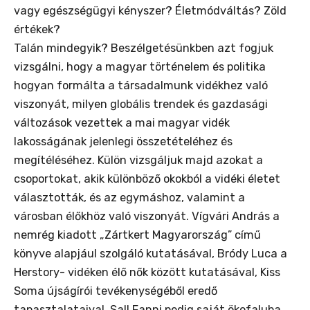
vagy egészségügyi kényszer? Életmódváltás? Zöld
értékek?
Talán mindegyik? Beszélgetésünkben azt fogjuk
vizsgálni, hogy a magyar történelem és politika
hogyan formálta a társadalmunk vidékhez való
viszonyát, milyen globális trendek és gazdasági
változások vezettek a mai magyar vidék
lakosságának jelenlegi összetételéhez és
megítéléséhez. Külön vizsgáljuk majd azokat a
csoportokat, akik különböző okokból a vidéki életet
választották, és az egymáshoz, valamint a
városban élőkhöz való viszonyát. Vígvári András a
nemrég kiadott „Zártkert Magyarország” című
könyve alapjául szolgáló kutatásával, Bródy Luca a
Herstory- vidéken élő nők között kutatásával, Kiss
Soma újságírói tevékenységéből eredő
tapasztalataival, Sall Fanni pedig saját ökofaluba