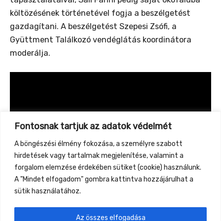
költözésének történetével fogja a beszélgetést
gazdagítani. A beszélgetést Szepesi Zsófi, a
Gyüttment Találkozó vendéglátás koordinátora
moderálja.
Fontosnak tartjuk az adatok védelmét
A böngészési élmény fokozása, a személyre szabott
hirdetések vagy tartalmak megjelenítése, valamint a
forgalom elemzése érdekében sütiket (cookie) használunk.
A "Mindet elfogadom" gombra kattintva hozzájárulhat a
sütik használatához.
Az összes elfogadása
←
Previous Event
Next Event
→