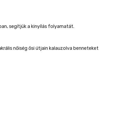
, segítjük a kinyílás folyamatát.
rális nőiség ősi útjain kalauzolva benneteket