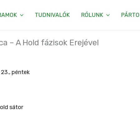
RAMOK
TUDNIVALÓK
RÓLUNK
PÁRTO
a – A Hold fázisok Erejével
 23., péntek
old sátor