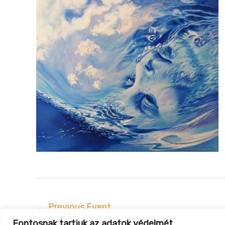
←
Previous Event
Fontosnak tartjuk az adatok védelmét