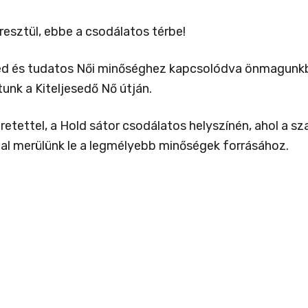
resztül, ebbe a csodálatos térbe!
ed és tudatos Női minőséghez kapcsolódva önmagunkban
nk a Kiteljesedő Nő útján.
ettel, a Hold sátor csodálatos helyszínén, ahol a szak
al merülünk le a legmélyebb minőségek forrásához.