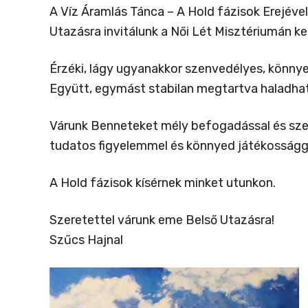
A Víz Áramlás Tánca – A Hold fázisok Erejével
Utazásra invitálunk a Női Lét Misztériumán ke
Érzéki, lágy ugyanakkor szenvedélyes, könny
Együtt, egymást stabilan megtartva haladhatu
Várunk Benneteket mély befogadással és szeret
tudatos figyelemmel és könnyed játékosságg
A Hold fázisok kísérnek minket utunkon.
Szeretettel várunk eme Belső Utazásra!
Szűcs Hajnal