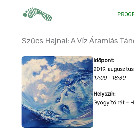
Skip
to
PROG
content
Szűcs Hajnal: A Víz Áramlás Tánc
Időpont:
2019. augusztus
17:00 - 18:30
Helyszín:
Gyógyító rét – H