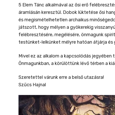
5 Elem Tánc alkalmával az ősi erő felébreszt
áramlásán keresztül. Dobok lüktetése ősi han
és megismételhetetlen archaikus minőségedde
játszott, hogy mélyen a gyökerekig visszanyú
felébresztésére, megélésére, önmagunk spiri
testünket-lelkünket mélyre hatóan átjárja és
Mivel ez az alkalom a kapcsolódás jegyében tö
Önmagunkban, a körülöttünk lévő térben a kiá
Szeretettel várunk erre a belső utazásra!
Szűcs Hajnal