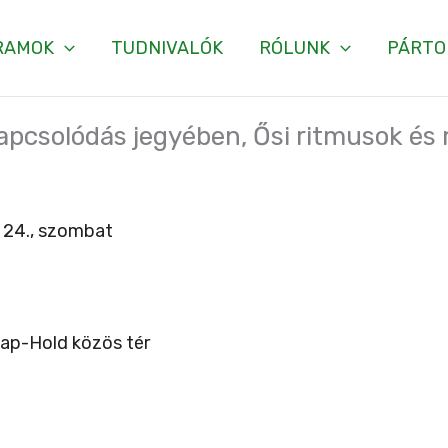
RAMOK
TUDNIVALÓK
RÓLUNK
PÁRTO
kapcsolódás jegyében, Ősi ritmusok és
 24., szombat
Nap-Hold közös tér