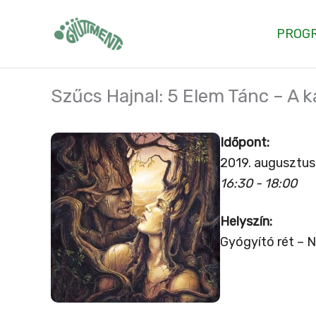
Skip
to
PROG
content
Szűcs Hajnal: 5 Elem Tánc – A 
Időpont:
2019. augusztus
16:30 - 18:00
Helyszín:
Gyógyító rét – 