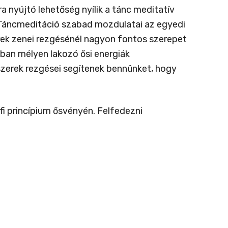
 nyújtó lehetőség nyílik a tánc meditatív
k.Táncmeditáció szabad mozdulatai az egyedi
rek zenei rezgésénél nagyon fontos szerepet
kban mélyen lakozó ősi energiák
szerek rezgései segítenek bennünket, hogy
fi princípium ősvényén. Felfedezni