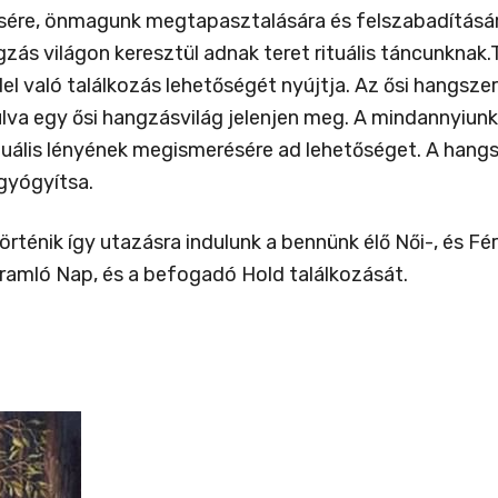
ésére, önmagunk megtapasztalására és felszabadítására
gzás világon keresztül adnak teret rituális táncunkna
l való találkozás lehetőségét nyújtja. Az ősi hangsze
lva egy ősi hangzásvilág jelenjen meg. A mindannyiun
tuális lényének megismerésére ad lehetőséget. A hang
 gyógyítsa.
rténik így utazásra indulunk a bennünk élő Női-, és Fér
ramló Nap, és a befogadó Hold találkozását.