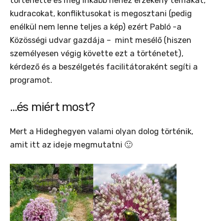
történetté és még inkább nehéz érzékeny témákat,
kudracokat, konfliktusokat is megosztani (pedig
enélkül nem lenne teljes a kép) ezért Pabló -a
Közösségi udvar gazdája – mint mesélő (hiszen
személyesen végig követte ezt a történetet),
kérdező és a beszélgetés facilitátoraként segíti a
programot.
…és miért most?
Mert a Hideghegyen valami olyan dolog történik,
amit itt az ideje megmutatni 🙂