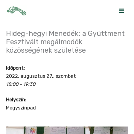
Skip
to
content
Hideg-hegyi Menedék: a Gyüttment
Fesztivált megálmodók
közösségének születése
Időpont:
2022. augusztus 27., szombat
18:00 - 19:30
Helyszín:
Megyszínpad