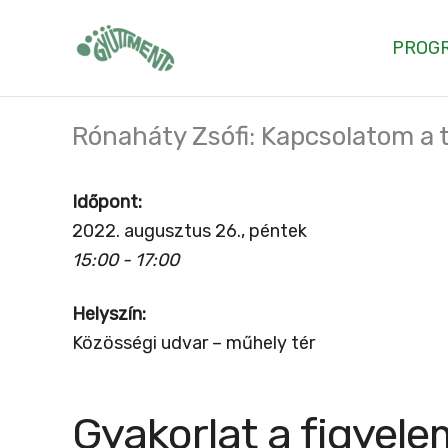
Skip
to
PROG
content
Rónaháty Zsófi: Kapcsolatom a
Időpont:
2022. augusztus 26., péntek
15:00 - 17:00
Helyszín:
Közösségi udvar – műhely tér
Gyakorlat a figyel