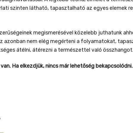
ati szinten látható, tapasztalható az egyes elemek r
szerűségeinek megismerésével közelebb juthatunk ah
azonban nem elég megérteni a folyamatokat, tapaszta
éges átélni, átérezni a természettel való összhangot. 
van. Ha elkezdjük, nincs már lehetőség bekapcsolódni. Ez