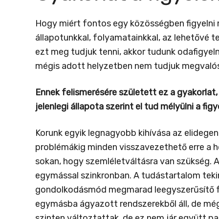
Hogy miért fontos egy közösségben figyelni 
állapotunkkal, folyamatainkkal, az lehetővé t
ezt meg tudjuk tenni, akkor tudunk odafigyeln
mégis adott helyzetben nem tudjuk megvalósíta
Ennek felismerésére született ez a gyakorlat
jelenlegi állapota szerint el tud mélyülni a fig
Korunk egyik legnagyobb kihívása az elidegene
problémákig minden visszavezethető erre a hoz
sokan, hogy szemléletváltásra van szükség. 
egymással szinkronban. A tudástartalom teki
gondolkodásmód megmarad leegyszerűsítő form
egymásba ágyazott rendszerekből áll, de még
szinten változtattak, de ez nem jár együtt p