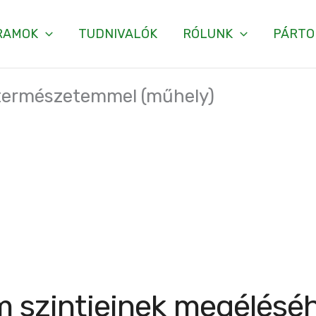
RAMOK
TUDNIVALÓK
RÓLUNK
PÁRTO
 természetemmel (műhely)
em szintjeinek megélésé