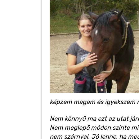
képzem magam és igyekszem me
Nem könnyű ma ezt az utat járni
Nem meglepő módon szinte mind
nem szárnyal. Jó lenne, ha megt