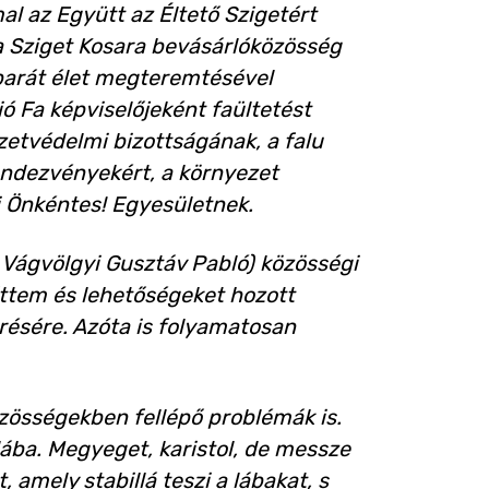
 az Együtt az Éltető Szigetért
a Sziget Kosara bevásárlóközösség
barát élet megteremtésével
ió Fa képviselőjeként faültetést
zetvédelmi bizottságának, a falu
ndezvényekért, a környezet
i Önkéntes! Egyesületnek.
Vágvölgyi Gusztáv Pabló) közösségi
lőttem és lehetőségeket hozott
ésére. Azóta is folyamatosan
özösségekben fellépő problémák is.
ába. Megyeget, karistol, de messze
amely stabillá teszi a lábakat, s