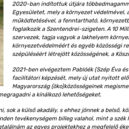
2020-ban indítottuk útjára többedmagammal
Egyesületet, mely a környezet védelmével, 
működtetésével, a fenntartható, környezet
foglalkozik a Szentendrei-szigeten. A 10 Mill
szervezek, tagja vagyok a lakhelyem környe
környezetvédelméért és egyéb közösségi re
szépüléséért létrejött közösségének, a Kösz
2021-ben elvégeztem Pablóék (Szép Éva és 
facilitátori képzését, mely új utat nyitott e
Magyarország (öko)közösségeinek megismer
gragadni a kínálkozó lehetőségeket.
, sok a külső akadály, s ehhez jönnek a belső, k
en tevékenységem billeg valahol, mint a szék l
alálnám az egyes projektekhez a megfelelő éket, 