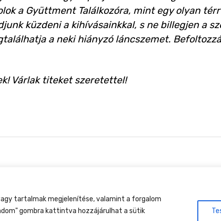
olok a Gyüttment Találkozóra, mint egy olyan té
junk küzdeni a kihívásainkkal, s ne billegjen a s
találhatja a neki hiányzó láncszemet. Befoltozzá
! Várlak titeket szeretettel!
tment Találkozó, 2026. augusztus 27-30., Csobánkap
agy tartalmak megjelenítése, valamint a forgalom
adom" gombra kattintva hozzájárulhat a sütik
Te