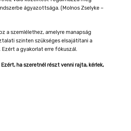
endszerbe ágyazottsága. (Molnos Zselyke –
hoz a szemlélethez, amelyre manapság
lati szinten szükséges elsajátítani a
Ezért a gyakorlat erre fókuszál.
ért, ha szeretnél részt venni rajta, kérlek,