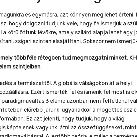
magunkra és egymásra, azt könnyen meg lehet érteni. 
eszi hogy dolgozni tudjunk vele, hogy felismerjük a szü
i a körülöttünk lévőkre, amely szilárd alapja lehet eg
ni, zsigeri szinten elsajátítani. Sokszor nem ismerjük 
, mely többféle rétegben tud megmozgatni minket. Ki-
yelem szintjeiben.
dés a természettől. A globális válságokon át a helyi
záállásra. Ezért ismerték fel és ismerik fel most is ol
A paradigmaváltás 3 eleme azonban nem feltétlenül vá
ntetében előrébb járunk, ugyanakkor a mögöttes észle
ában. Ez azt jelenti, hogy tudjuk, hogy a világ
is képtelenek vagyunk látni az összefüggéseket, min
aradigmaváltással. A legtöbb teória, elmélet a termés