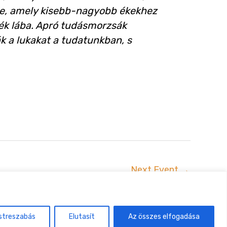
rre, amely kisebb-nagyobb ékekhez
zék lába. Apró tudásmorzsák
k a lukakat a tudatunkban, s
Next Event
→
uszta
streszabás
Elutasít
Az összes elfogadása