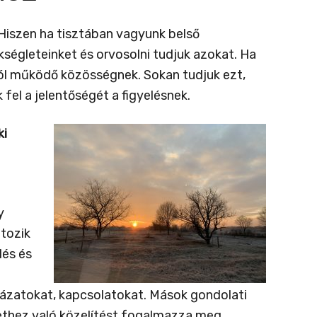
Hiszen ha tisztában vagyunk belső
kségleteinket és orvosolni tudjuk azokat. Ha
y jól működő közösségnek. Sokan tudjuk ezt,
fel a jelentőségét a figyelésnek.
ki
y
ltozik
lés és
tázatokat, kapcsolatokat. Mások gondolati
zethez való közelítést fogalmazza meg