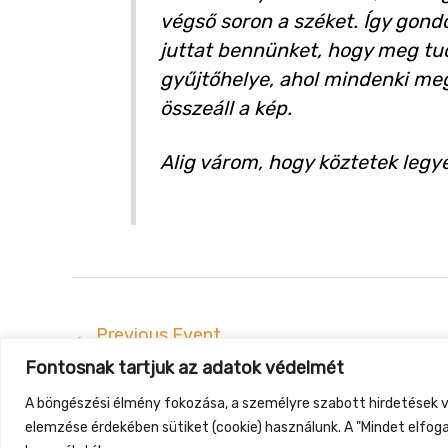
végső soron a széket. Így gond
juttat bennünket, hogy meg tud
gyűjtőhelye, ahol mindenki meg
összeáll a kép.
Alig várom, hogy köztetek legyek
←
Previous Event
Fontosnak tartjuk az adatok védelmét
Gyüt
A böngészési élmény fokozása, a személyre szabott hirdetések v
elemzése érdekében sütiket (cookie) használunk. A "Mindet elfog