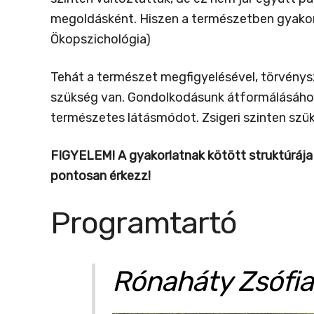
megoldásként. Hiszen a természetben gyakorl
Ökopszichológia)
Tehát a természet megfigyelésével, törvény
szükség van. Gondolkodásunk átformálásához 
természetes látásmódot. Zsigeri szinten szüks
FIGYELEM!
A gyakorlatnak kötött struktúrája 
pontosan érkezz!
Programtartó
Rónaháty Zsófia