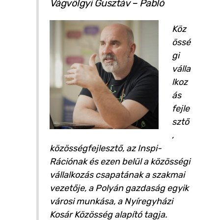
Vágvölgyi Gusztáv – Pabló
Köz
össé
gi
válla
lkoz
ás
fejle
sztő
,
közösségfejlesztő, az Inspi-
Rációnak és ezen belül a közösségi
vállalkozás csapatának a szakmai
vezetője, a Polyán gazdaság egyik
városi munkása, a Nyíregyházi
Kosár Közösség alapító tagja.