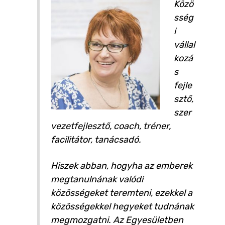
Közö
sség
i
vállal
kozá
s
fejle
sztő,
szer
vezetfejlesztő, coach, tréner,
facilitátor, tanácsadó.
Hiszek abban, hogyha az emberek
megtanulnának valódi
közösségeket teremteni, ezekkel a
közösségekkel hegyeket tudnának
megmozgatni. Az Egyesületben