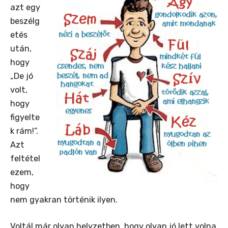
azt egy
beszélg
etés
után,
hogy
„De jó
volt,
hogy
figyelte
k rám!”.
Azt
feltétel
ezem,
hogy
nem gyakran történik ilyen.
Voltál már olyan helyzetben, hogy olyan jó lett volna