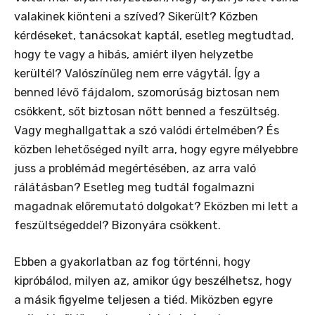
valakinek kiönteni a szíved? Sikerült? Közben
kérdéseket, tanácsokat kaptál, esetleg megtudtad,
hogy te vagy a hibás, amiért ilyen helyzetbe
kerültél? Valószínűleg nem erre vágytál. Így a
benned lévő fájdalom, szomorúság biztosan nem
csökkent, sőt biztosan nőtt benned a feszültség.
Vagy meghallgattak a szó valódi értelmében? És
közben lehetőséged nyílt arra, hogy egyre mélyebbre
juss a problémád megértésében, az arra való
rálátásban? Esetleg meg tudtál fogalmazni
magadnak előremutató dolgokat? Eközben mi lett a
feszültségeddel? Bizonyára csökkent.
Ebben a gyakorlatban az fog történni, hogy
kipróbálod, milyen az, amikor úgy beszélhetsz, hogy
a másik figyelme teljesen a tiéd. Miközben egyre