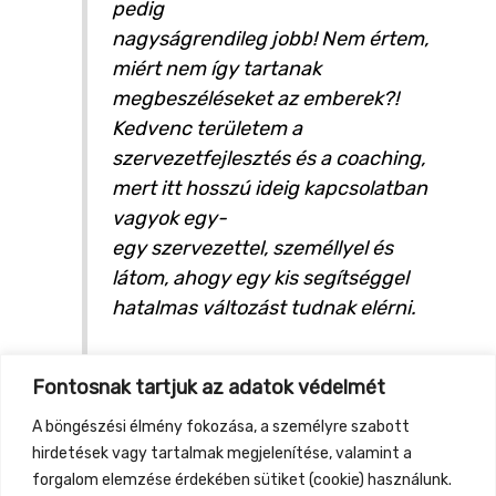
pedig
nagyságrendileg jobb! Nem értem,
miért nem így tartanak
megbeszéléseket az emberek?!
Kedvenc területem a
szervezetfejlesztés és a coaching,
mert itt hosszú ideig kapcsolatban
vagyok egy-
egy szervezettel, személlyel és
látom, ahogy egy kis segítséggel
hatalmas változást tudnak elérni.
Weboldalak:
Fontosnak tartjuk az adatok védelmét
http://kozossegivallalkozas.hu/
https://inspi-racio.hu/rolunk/
A böngészési élmény fokozása, a személyre szabott
hirdetések vagy tartalmak megjelenítése, valamint a
forgalom elemzése érdekében sütiket (cookie) használunk.