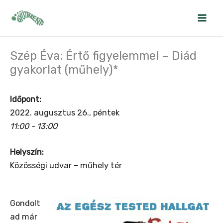
Skip
to
content
Szép Éva: Értő figyelemmel – Diád
gyakorlat (műhely)*
Időpont:
2022. augusztus 26., péntek
11:00 - 13:00
Helyszín:
Közösségi udvar – műhely tér
Gondolt
ad már