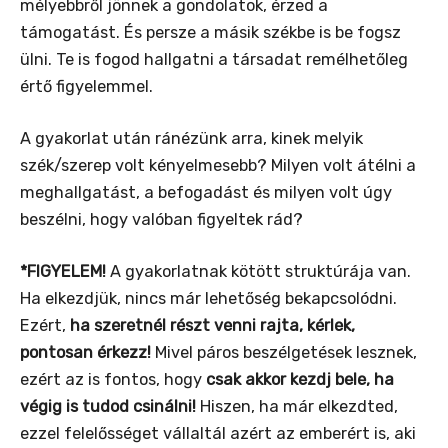
mélyebbről jönnek a gondolatok, érzed a
támogatást. És persze a másik székbe is be fogsz
ülni. Te is fogod hallgatni a társadat remélhetőleg
értő figyelemmel.
A gyakorlat után ránézünk arra, kinek melyik
szék/szerep volt kényelmesebb? Milyen volt átélni a
meghallgatást, a befogadást és milyen volt úgy
beszélni, hogy valóban figyeltek rád?
*FIGYELEM!
A gyakorlatnak kötött struktúrája van.
Ha elkezdjük, nincs már lehetőség bekapcsolódni.
Ezért,
ha szeretnél részt venni rajta, kérlek,
pontosan érkezz!
Mivel páros beszélgetések lesznek,
ezért az is fontos, hogy
csak akkor kezdj bele, ha
végig is tudod csinálni!
Hiszen, ha már elkezdted,
ezzel felelősséget vállaltál azért az emberért is, aki