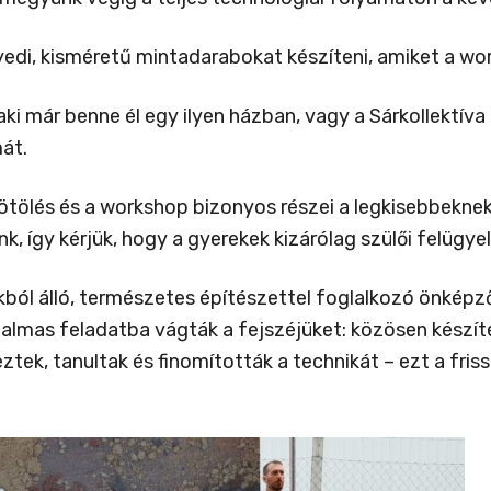
edi, kisméretű mintadarabokat készíteni, amiket a wo
ki már benne él egy ilyen házban, vagy a Sárkollektíva
mát.
mötölés és a workshop bizonyos részei a legkisebbekne
k, így kérjük, hogy a gyerekek kizárólag szülői felügy
ókból álló, természetes építészettel foglalkozó önké
lmas feladatba vágták a fejszéjüket: közösen készít
ztek, tanultak és finomították a technikát – ezt a friss