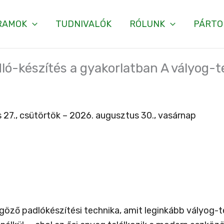
RAMOK
TUDNIVALÓK
RÓLUNK
PÁRTO
dló-készítés a gyakorlatban A vályog-
 27., csütörtök – 2026. augusztus 30., vasárnap
göző padlókészítési technika, amit leginkább vályog-