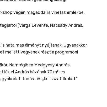
rkshop végén magaddal is vihetsz emlékbe.
 tagjaitól (Varga Levente, Nacsády András,
k is hatalmas élményt nyújtanak. Ugyanakkor
elet mellett vegyenek részt a programon!
pzőkör. Nemrégiben Medgyesy András
ették el András házának 70 m²-es
, gyakorlati tudást és „kulisszatitkokat”