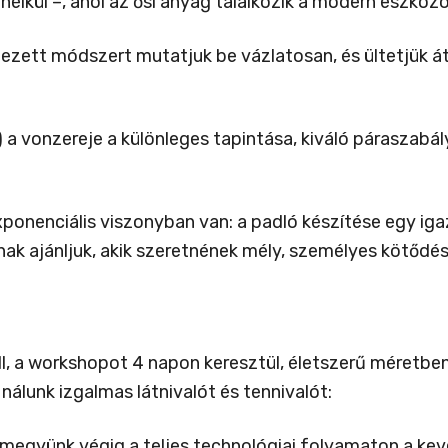
kül –, ahol az ősi anyag találkozik a modern eszközö
tezett módszert mutatjuk be vázlatosan, és ültetjük át
) a vonzereje a különleges tapintása, kiváló párasza
onenciális viszonyban van: a padló készítése egy igaz
nak ajánljuk, akik szeretnének mély, személyes kötődés
l, a workshopot 4 napon keresztül, életszerű méretben,
nálunk izgalmas látnivalót és tennivalót:
 megyünk végig a teljes technológiai folyamaton a kev