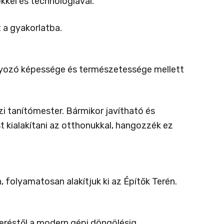
kkel és technológiával.
 a gyakorlatba.
bályozó képessége és természetessége mellett
i tanítómester. Bármikor javítható és
t kialakítani az otthonukkal, hangozzék ez
 folyamatosan alakítjuk ki az Építők Terén.
eréstől a modern gépi döngölésig.