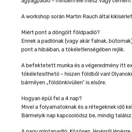
agyagpadló – mindenféle mész vagy cement nél
A workshop során Martin Rauch által kikísérle
Miért pont a döngölt földpadló?
Ennek a padlónak (vagy akár falnak, bútornak
pont a hibáiban, a tökéletlenségében rejlik.
A befektetett munka és a végeredmény itt exp
tökéletesíthető – hiszen földből van! Olyanok
bármilyen „földönkívülien” is elsőre.
Hogyan épül fel a 4 nap?
Mivel a folyamatoknak és a rétegeknek idő kel
Bármelyik nap kapcsolódsz be, mindig találsz 
A nagy mintapadló: Közösen, lépésről lépésre