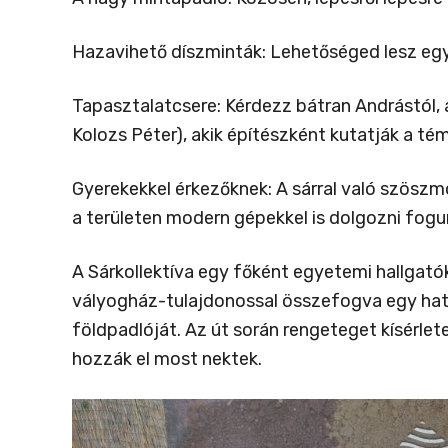
Hazavihető díszminták: Lehetőséged lesz egy
Tapasztalatcsere: Kérdezz bátran Andrástól, a
Kolozs Péter), akik építészként kutatják a té
Gyerekekkel érkezőknek: A sárral való szösz
a területen modern gépekkel is dolgozni fogun
A Sárkollektíva egy főként egyetemi hallgat
vályogház-tulajdonossal összefogva egy hata
földpadlóját. Az út során rengeteget kísérlete
hozzák el most nektek.