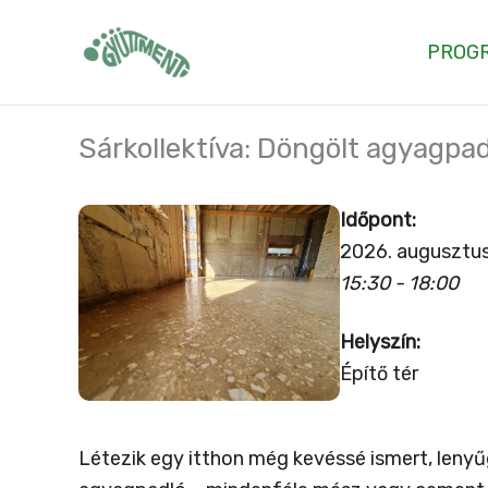
Skip
to
PROG
content
Sárkollektíva: Döngölt agyagpa
Időpont:
2026. augusztus
15:30 - 18:00
Helyszín:
Építő tér
Létezik egy itthon még kevéssé ismert, lenyű