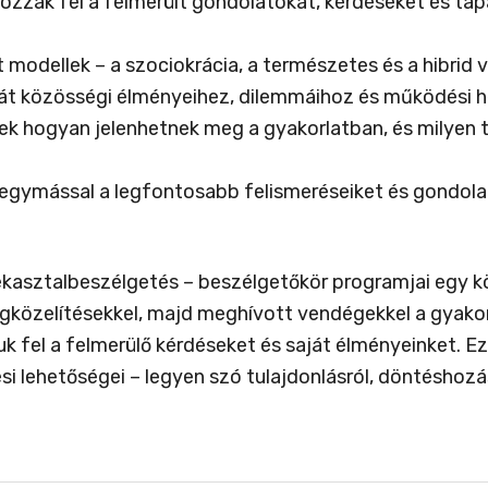
zzák fel a felmerült gondolatokat, kérdéseket és ta
 modellek – a szociokrácia, a természetes és a hibrid 
t közösségi élményeihez, dilemmáihoz és működési he
sek hogyan jelenhetnek meg a gyakorlatban, és milyen
gymással a legfontosabb felismeréseiket és gondolata
ekasztalbeszélgetés – beszélgetőkör programjai egy 
özelítésekkel, majd meghívott vendégekkel a gyakorl
fel a felmerülő kérdéseket és saját élményeinket. Ez
si lehetőségei – legyen szó tulajdonlásról, döntéshoz