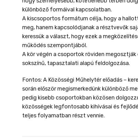
hogy személyesebb, kötetlenebb térben dolgo
különböző formáival kapcsolatban.
A kiscsoportos formátum célja, hogy a hallott
meg, hanem kapcsolódjanak a résztvevők sajá
keressük a választ, hogy ezek a megközelíté
működés szempontjából.
A kör végén a csoportok röviden megosztják e
sokszínű, tapasztalati alapú feldolgozása.
Fontos: A Közösségi Műhelytér előadás – ker
során először megismerkedünk különböző megk
pedig kisebb csoportokban közösen dolgozzuk 
közösségek legfontosabb kihívásai és fejlődé
teljes folyamatban részt vennie.