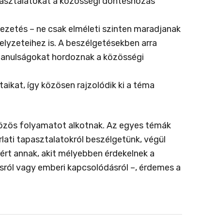
pasztalatokat a közösségi döntéshozás
vezetés – ne csak elméleti szinten maradjanak
lyzeteihez is. A beszélgetésekben arra
 tanulságokat hordoznak a közösségi
ikat, így közösen rajzolódik ki a téma
közös folyamatot alkotnak. Az egyes témák
ati tapasztalatokról beszélgetünk, végül
ért annak, akit mélyebben érdekelnek a
ásról vagy emberi kapcsolódásról –, érdemes a