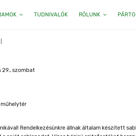
RAMOK
TUDNIVALÓK
RÓLUNK
PÁRTO
l
 29., szombat
 műhelytér
nikával! Rendelkezésünkre állnak általam készített sa