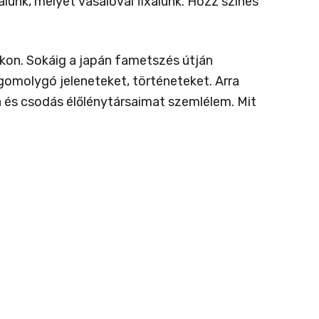
álunk, melyet vasalóval fixálunk. Hozz színes
kon. Sokáig a japán fametszés útján
gomolygó jeleneteket, történeteket. Arra
 és csodás élőlénytársaimat szemlélem. Mit