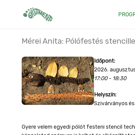
Skip
to
PROG
content
Mérei Anita: Pólófestés stencille
Időpont:
2026. augusztus
17:00 - 18:30
Helyszín:
Szivárványos és
Gyere velem egyedi pólót festeni stencil tech