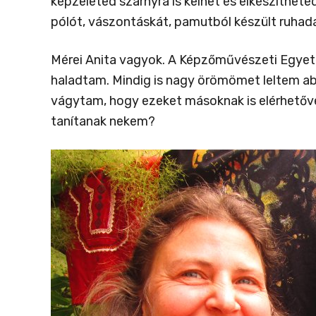
képzeleted szárnyra is kelhet és elkészíthete
pólót, vászontáskát, pamutból készült ruhad
Mérei Anita vagyok. A Képzőművészeti Egyete
haladtam. Mindig is nagy örömömet leltem abb
vágytam, hogy ezeket másoknak is elérhetővé
tanítanak nekem?