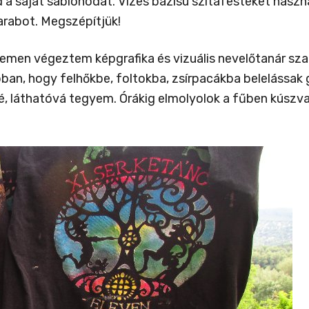
d a saját sablonodat. Vízes bázisú szitafestéket haszn
arabot. Megszépítjük!
men végeztem képgrafika és vizuális nevelőtanár sza
an, hogy felhőkbe, foltokba, zsírpacákba belelássak 
, láthatóvá tegyem. Órákig elmolyolok a fűben kúszva