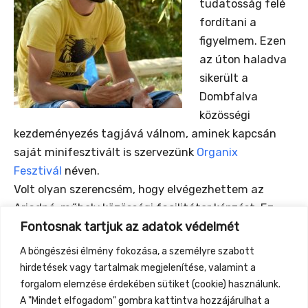
tudatosság felé
fordítani a
figyelmem. Ezen
az úton haladva
sikerült a
Dombfalva
közösségi
kezdeményezés tagjává válnom, aminek kapcsán
saját minifesztivált is szervezünk
Organix
Fesztivál
néven.
Volt olyan szerencsém, hogy elvégezhettem az
Ariadné-műhely közösségi facilitátor képzést. Ez
Fontosnak tartjuk az adatok védelmét
megerősített abban a hitemben, hogy a közösség
alapú társadalmi struktúráé a jövő. Ezért rendkívül
A böngészési élmény fokozása, a személyre szabott
örülök, hogy idén bekapcsolódhatok Gyüttment
hirdetések vagy tartalmak megjelenítése, valamint a
Fesztivál közösségi udvarának programjaiba.
forgalom elemzése érdekében sütiket (cookie) használunk.
A "Mindet elfogadom" gombra kattintva hozzájárulhat a