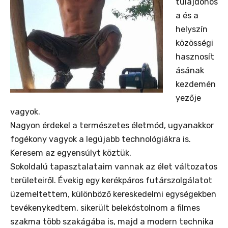
tulajdonos
a és a
helyszín
közösségi
hasznosít
ásának
kezdemén
yezője
vagyok.
Nagyon érdekel a természetes életmód, ugyanakkor
fogékony vagyok a legújabb technológiákra is.
Keresem az egyensúlyt köztük.
Sokoldalú tapasztalataim vannak az élet változatos
területeiről. Évekig egy kerékpáros futárszolgálatot
üzemeltettem, különböző kereskedelmi egységekben
tevékenykedtem, sikerült belekóstolnom a filmes
szakma több szakágába is, majd a modern technika