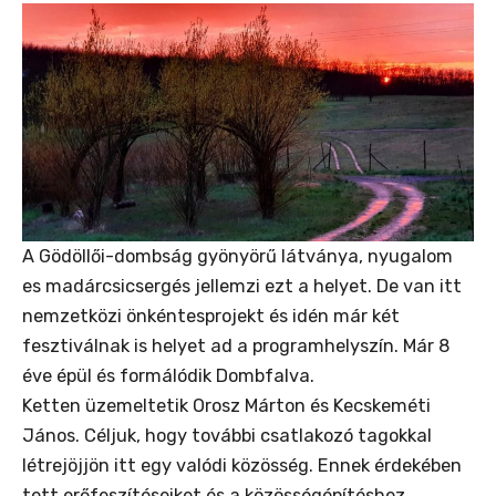
A Gödöllői-dombság gyönyörű látványa, nyugalom
es madárcsicsergés jellemzi ezt a helyet. De van itt
nemzetközi önkéntesprojekt és idén már két
fesztiválnak is helyet ad a programhelyszín. Már 8
éve épül és formálódik Dombfalva.
Ketten üzemeltetik Orosz Márton és Kecskeméti
János. Céljuk, hogy további csatlakozó tagokkal
létrejöjjön itt egy valódi közösség. Ennek érdekében
tett erőfeszítéseiket és a közösségépítéshez