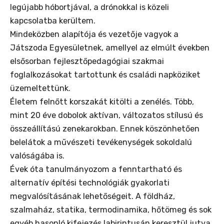
legújabb hóbortjával, a drónokkal is közeli
kapcsolatba kerültem.
Mindeközben alapítója és vezetője vagyok a
Játszoda Egyesületnek, amellyel az elmúlt években
elsősorban fejlesztőpedagógiai szakmai
foglalkozásokat tartottunk és családi napköziket
üzemeltettünk.
Életem felnőtt korszakát kitölti a zenélés. Több,
mint 20 éve dobolok aktívan, változatos stílusú és
összeállítású zenekarokban. Ennek köszönhetően
belelátok a művészeti tevékenységek sokoldalú
valóságába is.
Évek óta tanulmányozom a fenntartható és
alternatív építési technológiák gyakorlati
megvalósításának lehetőségeit. A földház,
szalmaház, statika, termodinamika, hőtömeg és sok
egyéb hasonló kifejezés labirintusán keresztül jutva