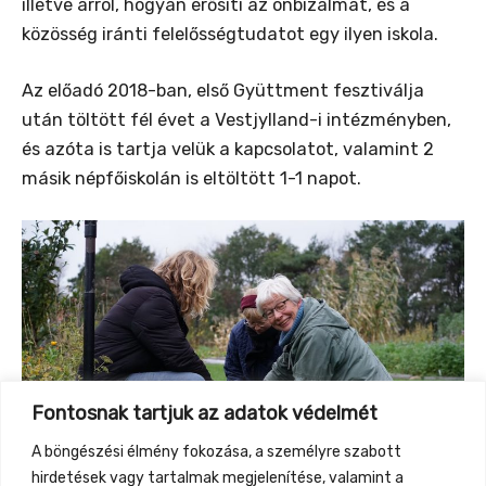
illetve arról, hogyan erősíti az önbizalmat, és a
közösség iránti felelősségtudatot egy ilyen iskola.
Az előadó 2018-ban, első Gyüttment fesztiválja
után töltött fél évet a Vestjylland-i intézményben,
és azóta is tartja velük a kapcsolatot, valamint 2
másik népfőiskolán is eltöltött 1-1 napot.
Fontosnak tartjuk az adatok védelmét
A böngészési élmény fokozása, a személyre szabott
hirdetések vagy tartalmak megjelenítése, valamint a