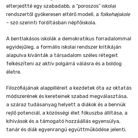
elterjedtté egy szabadabb, a “poroszos” iskolai
rendszertől gyökeresen eltérő modell, a
folkehøjskole
– szó szerinti fordításban népfőiskola.
A bentlakásos iskolák a demokratikus forradalommal
egyidejűleg, a formális iskolai rendszer kritikáján
alapulva kívánták a társadalom széles rétegeit
felkészíteni az aktív polgárrá válásra és a boldog
életre.
Filozófiájának alappilléreit a kezdetek óta az oktatás
módszerének és kereteinek szabad megválasztása,
a száraz tudásanyag helyett a diákok és a bennük
rejlő potenciál, a közösségi élet fókuszba állítása, a
kihívások és a támogató hozzáállás egyensúlya,
tanár és diák egyenrangú együttműködése jelenti.