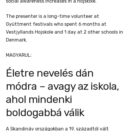
social awareness increases in a hojskole.
The presenter is a long-time volunteer at
Gyüttment festivals who spent 6 months at
Vestjyllands Hojskole and 1 day at 2 other schools in
Denmark.
MAGYARUL:
Életre nevelés dán
módra – avagy az iskola,
ahol mindenki
boldogabbá válik
A Skandináv országokban a 19. századtól vált