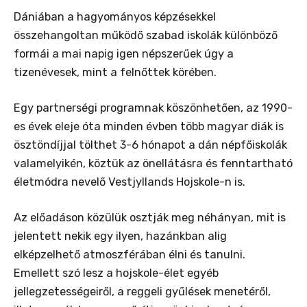
Dániában a hagyományos képzésekkel
összehangoltan működő szabad iskolák különböző
formái a mai napig igen népszerűek úgy a
tizenévesek, mint a felnőttek körében.
Egy partnerségi programnak köszönhetően, az 1990-
es évek eleje óta minden évben több magyar diák is
ösztöndíjjal tölthet 3-6 hónapot a dán népfőiskolák
valamelyikén, köztük az önellátásra és fenntartható
életmódra nevelő Vestjyllands Hojskole-n is.
Az előadáson közülük osztják meg néhányan, mit is
jelentett nekik egy ilyen, hazánkban alig
elképzelhető atmoszférában élni és tanulni.
Emellett szó lesz a hojskole-élet egyéb
jellegzetességeiről, a reggeli gyűlések menetéről,