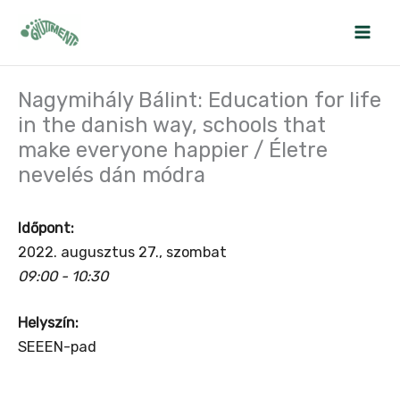
Skip
to
content
Nagymihály Bálint: Education for life
in the danish way, schools that
make everyone happier / Életre
nevelés dán módra
Időpont:
2022. augusztus 27., szombat
09:00 - 10:30
Helyszín:
SEEEN-pad