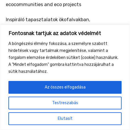
ecocommunities and eco projects
Inspiráló tapasztalatok ökofalvakban,
ökoközösségekben és ökoprojektekben
Fontosnak tartjuk az adatok védelmét
A böngészési élmény fokozása, a személyre szabott
hirdetések vagy tartalmak megjelenítése, valamint a
forgalom elemzése érdekében sütiket (cookie) használunk.
←
Previous Event
Next Event
→
A "Mindet elfogadom" gombra kattintva hozzájárulhat a
sütik használatához.
Gyüttment Találkozó, 2026. augusztus 27-30.,
Csobánkapuszta
Az összes elfogadása
Testreszabás
Elutasít