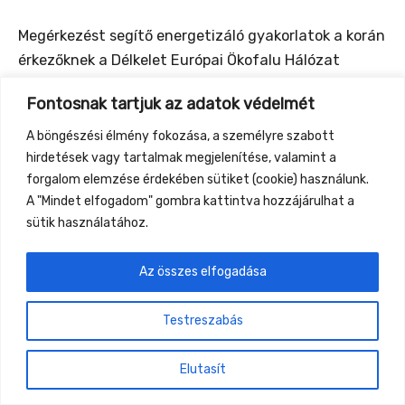
Megérkezést segítő energetizáló gyakorlatok a korán
érkezőknek a Délkelet Európai Ökofalu Hálózat
csapatától
Fontosnak tartjuk az adatok védelmét
A böngészési élmény fokozása, a személyre szabott
hirdetések vagy tartalmak megjelenítése, valamint a
forgalom elemzése érdekében sütiket (cookie) használunk.
←
Previous Event
Next Event
→
A "Mindet elfogadom" gombra kattintva hozzájárulhat a
sütik használatához.
Gyüttment Találkozó, 2026. augusztus 27-30.,
Csobánkapuszta
Az összes elfogadása
Testreszabás
Elutasít