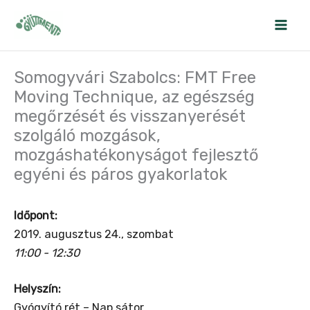
Skip
to
content
Somogyvári Szabolcs: FMT Free
Moving Technique, az egészség
megőrzését és visszanyerését
szolgáló mozgások,
mozgáshatékonyságot fejlesztő
egyéni és páros gyakorlatok
Időpont:
2019. augusztus 24., szombat
11:00 - 12:30
Helyszín:
Gyógyító rét – Nap sátor