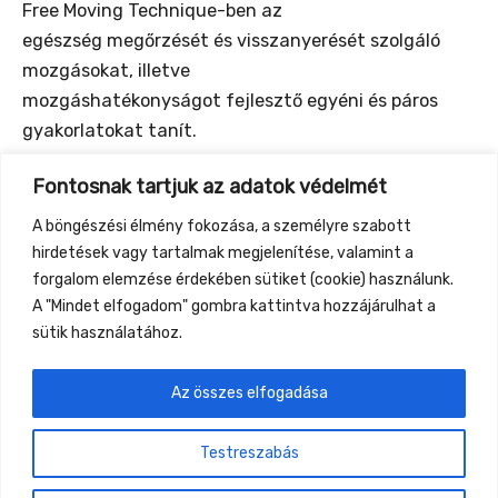
Free Moving Technique-ben az
egészség megőrzését és visszanyerését szolgáló
mozgásokat, illetve
mozgáshatékonyságot fejlesztő egyéni és páros
gyakorlatokat tanít.
Fontosnak tartjuk az adatok védelmét
Mozgásrendszerei ismerkedés szintjén is izgalmasak,
játékosak, hasznosak.
A böngészési élmény fokozása, a személyre szabott
hirdetések vagy tartalmak megjelenítése, valamint a
Bővebben: keiko.hu és freemovingtechnique.hu
forgalom elemzése érdekében sütiket (cookie) használunk.
A "Mindet elfogadom" gombra kattintva hozzájárulhat a
sütik használatához.
Az összes elfogadása
←
Previous Event
Next Event
→
Testreszabás
Gyüttment Találkozó, 2026. augusztus 27-30.,
Csobánkapuszta