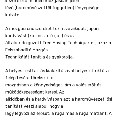
kezdte el a minden mozgásban jelen
lévő (harcművészettől független) lényegiséget
kutatni.
A mozgásrendszereket tekintve aikidót, japán
kardvívást (katori sintó rjút) és az
általa kidolgozott Free Moving Technique-et, azaz a
Felszabadító Mozgás
Technikáját tanítja és gyakorolja.
A helyes testtartás kialakításával helyes struktúra
felépítésére törekszik, a
mozgásban a könnyedséget, ám a valós erőt és
működőképességet keresi. Az
aikidóban és a kardvívásban azt a harcművészeti ősi
tanítást veszi alapul, hogy a
lágy legyőzi az erőset, a rugalmas a rugalmatlant. A