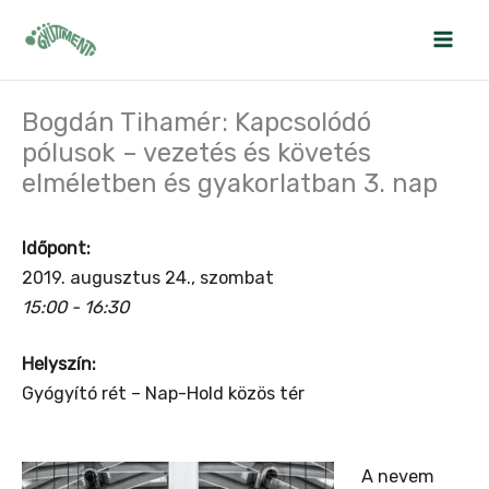
Skip
to
content
Bogdán Tihamér: Kapcsolódó
pólusok – vezetés és követés
elméletben és gyakorlatban 3. nap
Időpont:
2019. augusztus 24., szombat
15:00 - 16:30
Helyszín:
Gyógyító rét – Nap-Hold közös tér
A nevem