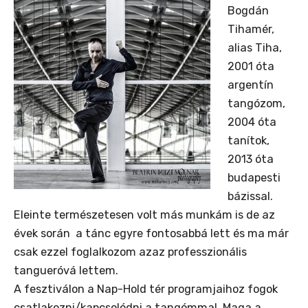
Bogdán
Tihamér,
alias Tiha,
2001 óta
argentín
tangózom,
2004 óta
tanítok,
2013 óta
budapesti
bázissal.
Eleinte természetesen volt más munkám is de az
évek során a tánc egyre fontosabbá lett és ma már
csak ezzel foglalkozom azaz professzionális
tangueróvá lettem.
A fesztiválon a Nap-Hold tér programjaihoz fogok
csatlakozni/kapcsolódni a tangómmal. Maga a