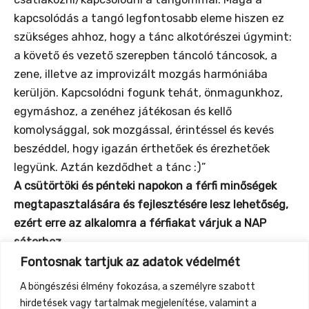
kapcsolódás a tangó legfontosabb eleme hiszen ez
szükséges ahhoz, hogy a tánc alkotórészei úgymint:
a követő és vezető szerepben táncoló táncosok, a
zene, illetve az improvizált mozgás harmóniába
kerüljön. Kapcsolódni fogunk tehát, önmagunkhoz,
egymáshoz, a zenéhez játékosan és kellő
komolysággal, sok mozgással, érintéssel és kevés
beszéddel, hogy igazán érthetőek és érezhetőek
legyünk. Aztán kezdődhet a tánc :)”
A csütörtöki és pénteki napokon a férfi minőségek
megtapasztalására és fejlesztésére lesz lehetőség,
ezért erre az alkalomra a férfiakat várjuk a NAP
sátorhoz.
Szombaton pedig a vezetés-követés technikáján
Fontosnak tartjuk az adatok védelmét
keresztül kapcsolódunk önmagunkhoz és a
A böngészési élmény fokozása, a személyre szabott
másikhoz. Erre a gyakorlatra szeretettel várunk
hirdetések vagy tartalmak megjelenítése, valamint a