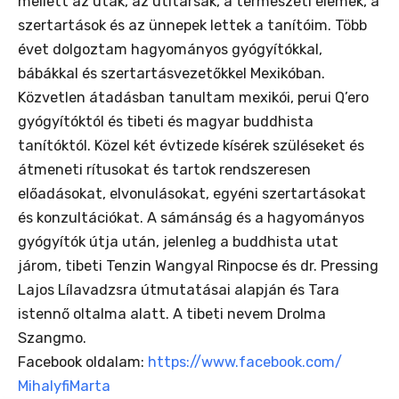
mellett az utak, az útitársak, a természeti elemek, a
szertartások és az ünnepek lettek a tanítóim. Több
évet dolgoztam hagyományos gyógyítókkal,
bábákkal és szertartásvezetőkkel Mexikóban.
Közvetlen átadásban tanultam mexikói, perui Q’ero
gyógyítóktól és tibeti és magyar buddhista
tanítóktól. Közel két évtizede kísérek szüléseket és
átmeneti rítusokat és tartok rendszeresen
előadásokat, elvonulásokat, egyéni szertartásokat
és konzultációkat. A sámánság és a hagyományos
gyógyítók útja után, jelenleg a buddhista utat
járom, tibeti Tenzin Wangyal Rinpocse és dr. Pressing
Lajos Lílavadzsra útmutatásai alapján és Tara
istennő oltalma alatt. A tibeti nevem Drolma
Szangmo.
Facebook oldalam:
https://www.facebook.com/
MihalyfiMarta