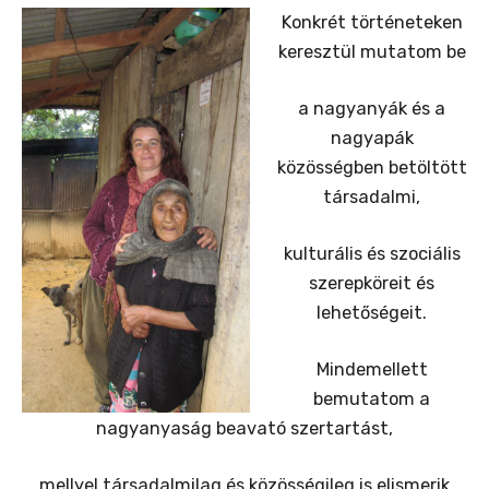
Konkrét történeteken
keresztül mutatom be
a nagyanyák és a
nagyapák
közösségben betöltött
társadalmi,
kulturális és szociális
szerepköreit és
lehetőségeit.
Mindemellett
bemutatom a
nagyanyaság beavató szertartást,
mellyel társadalmilag és közösségileg is elismerik