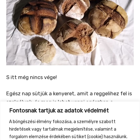
S itt még nincs vége!
Egész nap sütjük a kenyeret, amit a reggelihez fel is
szolgálunk és meg is lehet venni egészben a
Fontosnak tartjuk az adatok védelmét
mörcsben., valamint szendvics formában a
teaházban. Ennek a működésébe mármikor be lehet
A böngészési élmény fokozása, a személyre szabott
csatlakozni a gyógyító térben a kemencéknél, reggel
hirdetések vagy tartalmak megjelenítése, valamint a
8- este 8 ig.
forgalom elemzése érdekében sütiket (cookie) használunk.