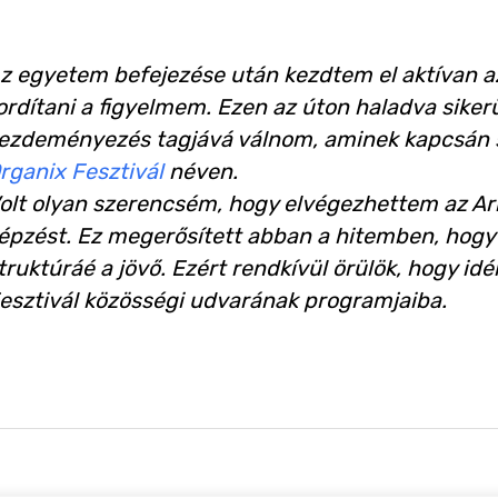
z egyetem befejezése után kezdtem el aktívan a
ordítani a figyelmem. Ezen az úton haladva siker
ezdeményezés tagjává válnom, aminek kapcsán sa
rganix Fesztivál
néven.
olt olyan szerencsém, hogy elvégezhettem az Ari
épzést. Ez megerősített abban a hitemben, hogy
truktúráé a jövő. Ezért rendkívül örülök, hogy 
esztivál közösségi udvarának programjaiba.