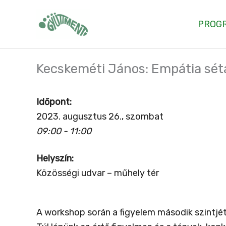
Skip
to
PROG
content
Kecskeméti János: Empátia sét
Időpont:
2023. augusztus 26., szombat
09:00 - 11:00
Helyszín:
Közösségi udvar – műhely tér
A workshop során a figyelem második szintjét