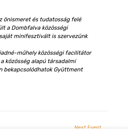
z önismeret és tudatosság felé
ült a Dombfalva közösségi
ját minifesztivált is szervezünk
adné-műhely közösségi facilitátor
 a közösség alapú társadalmi
idén bekapcsolódhatok Gyüttment
Next Event
→