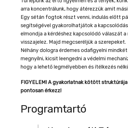
Túl lépünk az értő figyelmen és a tények, kon
arra koncentrálunk, hogy átérezzük amit másik
Egy sétán fogtok részt venni, indulás előtt 
segítségével gyakorolhatjátok a kapcsolódás 
elmondja a kérdéshez kapcsolódó válaszát a má
visszajelez. Majd megcseréljük a szerepeket.
Néhány dologra érdemes odafigyelni mindkét 
megnyílni, kicsit leengedni a védelmi mechani
hogy a lehető legmélyebben és ítélkezés nélkül
FIGYELEM!
A gyakorlatnak kötött struktúrája 
pontosan érkezz!
Programtartó