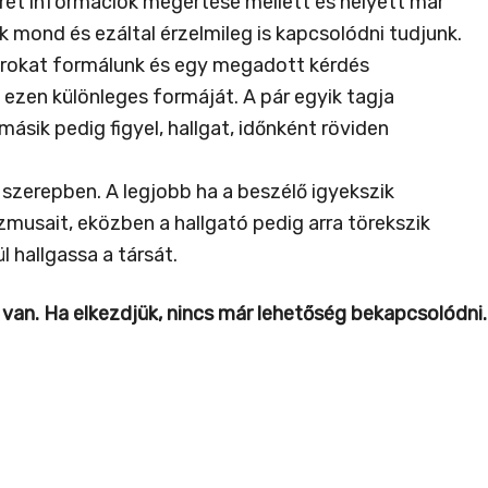
krét információk megértése mellett és helyett már
 mond és ezáltal érzelmileg is kapcsolódni tudjunk.
párokat formálunk és egy megadott kérdés
ezen különleges formáját. A pár egyik tagja
sik pedig figyel, hallgat, időnként röviden
szerepben. A legjobb ha a beszélő igyekszik
zmusait, eközben a hallgató pedig arra törekszik
 hallgassa a társát.
van. Ha elkezdjük, nincs már lehetőség bekapcsolódni. Ez