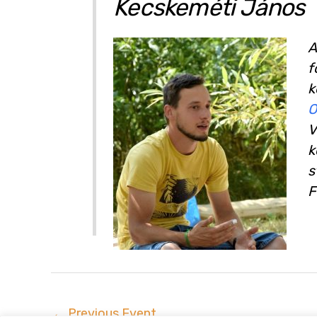
Kecskeméti János
A
f
k
O
V
k
s
F
←
Previous Event