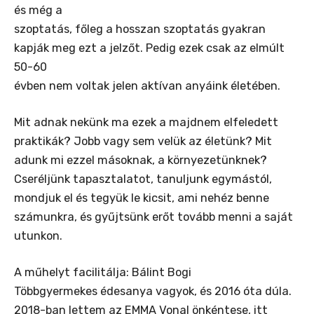
és még a
szoptatás, főleg a hosszan szoptatás gyakran
kapják meg ezt a jelzőt. Pedig ezek csak az elmúlt
50-60
évben nem voltak jelen aktívan anyáink életében.
Mit adnak nekünk ma ezek a majdnem elfeledett
praktikák? Jobb vagy sem velük az életünk? Mit
adunk mi ezzel másoknak, a környezetünknek?
Cseréljünk tapasztalatot, tanuljunk egymástól,
mondjuk el és tegyük le kicsit, ami nehéz benne
számunkra, és gyűjtsünk erőt tovább menni a saját
utunkon.
A műhelyt facilitálja: Bálint Bogi
Többgyermekes édesanya vagyok, és 2016 óta dúla.
2018-ban lettem az EMMA Vonal önkéntese, itt