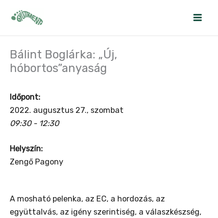
Skip
to
content
Bálint Boglárka: „Új,
hóbortos”anyaság
Időpont:
2022. augusztus 27., szombat
09:30 - 12:30
Helyszín:
Zengő Pagony
A mosható pelenka, az EC, a hordozás, az
együttalvás, az igény szerintiség, a válaszkészség,