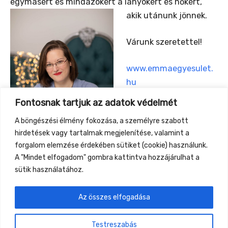
egymásért és mindazokért a lányokért és nőkért,
akik utánunk
jönnek.
Várunk szeretettel!
www.emmaegyesulet.
hu
www.balintboglarka.hu
Fontosnak tartjuk az adatok védelmét
A böngészési élmény fokozása, a személyre szabott
hirdetések vagy tartalmak megjelenítése, valamint a
forgalom elemzése érdekében sütiket (cookie) használunk.
A "Mindet elfogadom" gombra kattintva hozzájárulhat a
sütik használatához.
Az összes elfogadása
←
Previous Event
Next Event
→
Testreszabás