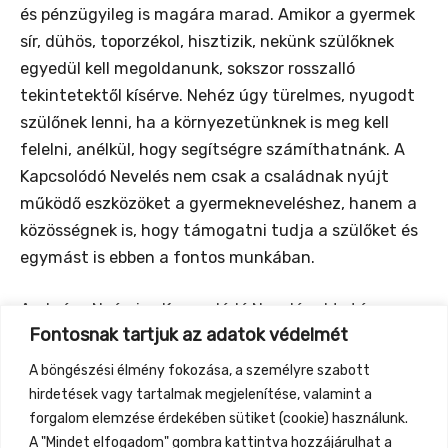
és pénzügyileg is magára marad. Amikor a gyermek
sír, dühös, toporzékol, hisztizik, nekünk szülőknek
egyedül kell megoldanunk, sokszor rosszalló
tekintetektől kísérve. Nehéz úgy türelmes, nyugodt
szülőnek lenni, ha a környezetünknek is meg kell
felelni, anélkül, hogy segítségre számíthatnánk. A
Kapcsolódó Nevelés nem csak a családnak nyújt
működő eszközöket a gyermekneveléshez, hanem a
közösségnek is, hogy támogatni tudja a szülőket és
egymást is ebben a fontos munkában.
Ambrózy Noémi, a Kapcsolódó Nevelés oktató-
Fontosnak tartjuk az adatok védelmét
jelöltje, 2 gyermek anyukája
A böngészési élmény fokozása, a személyre szabott
Facebook oldal:
hirdetések vagy tartalmak megjelenítése, valamint a
https://www.facebook.com/osszekapcsolo/
forgalom elemzése érdekében sütiket (cookie) használunk.
A "Mindet elfogadom" gombra kattintva hozzájárulhat a