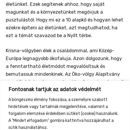
életünket. Ezek segítenek ahhoz, hogy saját
magunkat és a környezetünket megóvjuk a
pusztulástól. Hogy mi ez a 10 alapkő és hogyan lehet
ezekre építeni az életünket, azt megtudhatod, ha
ezt a témát szavazod be a Nyílt térbe.
Krisna-völgyben élek a családommal, ami Közép-
Európa legnagyobb ökofaluja. Azon dolgozunk, hogy
a fenntartható életmódot megvalósítsuk és
bemutassuk mindenkinek. Az Öko-völgy Alapítvány
vezetőjeként számos szakmai konferencia, népszerű
Fontosnak tartjuk az adatok védelmét
kiadványok és gyakorlati tanfolyamok jelzik
tevékenységünket.
A böngészési élmény fokozása, a személyre szabott
hirdetések vagy tartalmak megjelenítése, valamint a
Honlap:
www.okovolgy.hu
forgalom elemzése érdekében sütiket (cookie) használunk.
A "Mindet elfogadom" gombra kattintva hozzájárulhat a
sütik használatához.