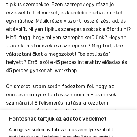
tipikus szerepekbe. Ezen szerepek egy része jó
érzéssel tölt el minket, és közelebb hozhat minket
egymáshoz. Másik része viszont rossz érzést ad, és
eltávolít. Milyen tipikus szerepek szoktak előfordulni?
Mitől függ, hogy milyen szerepbe kerülünk? Hogyan
tudunk rálátni ezekre a szerepekre? Meg tudjuk-e
választani őket a megszokott “belecsúszás”
helyett? Erről szól e 45 perces interaktív előadás és
45 perces gyakorlati workshop.
Önismereti utam során fedeztem fel, hogy az
érintés mennyire fontos számomra – és mások
számára is! E felismerés hatására kezdtem
szervezni az Érintés Fesztivált: egy önismereti
Fontosnak tartjuk az adatok védelmét
fesztivált, ami az érintés témája köré épül, és amit
idén már a 3. alkalommal rendeztünk meg.
A böngészési élmény fokozása, a személyre szabott