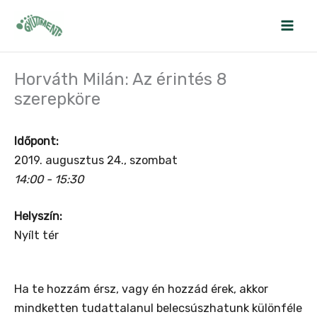
Skip
to
content
Horváth Milán: Az érintés 8
szerepköre
Időpont:
2019. augusztus 24., szombat
14:00 - 15:30
Helyszín:
Nyílt tér
Ha te hozzám érsz, vagy én hozzád érek, akkor
mindketten tudattalanul belecsúszhatunk különféle