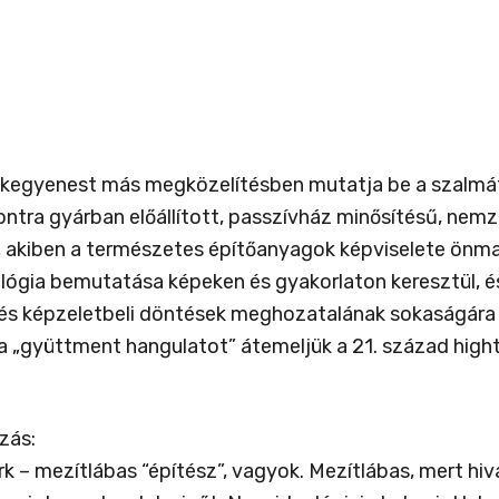
lokegyenest más megközelítésben mutatja be a szalmát
ntra gyárban előállított, passzívház minősítésű, nem
 akiben a természetes építőanyagok képviselete önma
lógia bemutatása képeken és gyakorlaton keresztül, és 
és képzeletbeli döntések meghozatalának sokaságára in
 a „gyüttment hangulatot” átemeljük a 21. század hig
zás:
rk – mezítlábas “építész”, vagyok. Mezítlábas, mert h