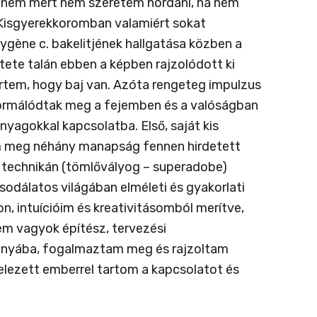
 hanem mert nem szeretem hordani, ha nem
 Kisgyerekkoromban valamiért sokat
ygène c. bakelitjének hallgatása közben a
tete talán ebben a képben rajzolódott ki
rtem, hogy baj van. Azóta rengeteg impulzus
formálódtak meg a fejemben és a valóságban
yagokkal kapcsolatba. Első, saját kis
em meg néhány manapság fennen hirdetett
i technikán (tömlővályog – superadobe)
odálatos világában elméleti és gyakorlati
n, intuícióim és kreativitásomból merítve,
em vagyok építész, tervezési
irányába, fogalmaztam meg és rajzoltam
lezett emberrel tartom a kapcsolatot és