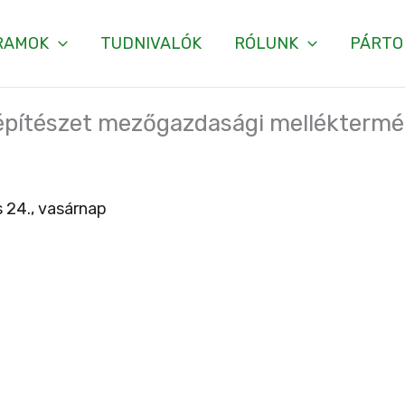
RAMOK
TUDNIVALÓK
RÓLUNK
PÁRTO
 építészet mezőgazdasági melléktermé
 24., vasárnap