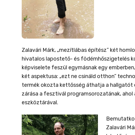
Zalavári Márk, „mezítlábas építész” két hom
hivatalos lapostető- és födémhőszigetelés ko
képviselete feszül egymásnak egy emberben,
két aspektusa: „ezt ne csináld otthon” techno
termék okozta kettősség áthatja a hallgatót 
zárása a fesztivál programsorozatának, ahol
eszköztárával.
Bemutatko
Zalavári Má