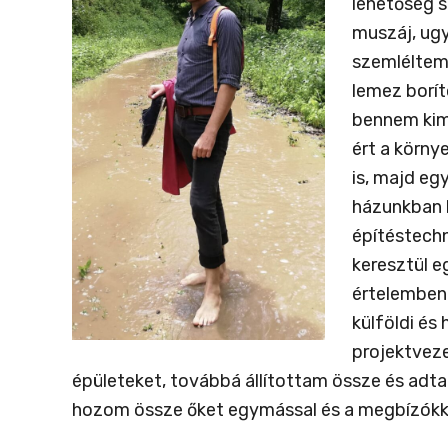
lehetőség s
muszáj, ugy
szemléltem 
lemez borít
bennem kim
ért a körn
is, majd eg
házunkban 
építéstechn
keresztül e
értelemben 
külföldi és
projektveze
épületeket, továbbá állítottam össze és adt
hozom össze őket egymással és a megbízókk