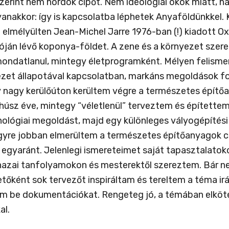
zerint nem hordok cipőt. Nem ideológiai okok miatt,
anakkor: így is kapcsolatba léphetek Anyaföldünkkel.
elmélyülten Jean-Michel Jarre 1976-ban (!) kiadott Ox
óján lévő koponya-földet. A zene és a környezet szere
ondatlanul, mintegy életprogramként. Mélyen felisme
yezet állapotával kapcsolatban, markáns megoldások 
y nagy kerülőúton kerültem végre a természetes építőan
húsz éve, mintegy “véletlenül” terveztem és épített
ológiai megoldást, majd egy különleges vályogépítés
gyre jobban elmerültem a természetes építőanyagok cs
egyaránt. Jelenlegi ismereteimet saját tapasztalatoko
 hazai tanfolyamokon és mesterektől szereztem. Bár n
tőként sok tervezőt inspiráltam és tereltem a téma 
am be dokumentációkat. Rengeteg jó, a témában elköte
al.