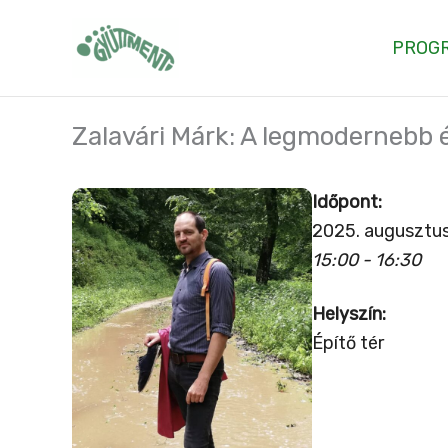
Skip
to
PROG
content
Zalavári Márk: A legmodernebb
Időpont:
2025. augusztus
15:00 - 16:30
Helyszín:
Építő tér