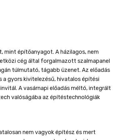
, mint építőanyagot. A házilagos, nem
zetközi cég által forgalmazott szalmapanel
gán túlmutató, tágabb üzenet. Az előadás
a gyors kivitelezésű, hivatalos építési
vitál. A vasárnapi előadás méltó, integrált
htech valóságába az építéstechnológiák
ivatalosan nem vagyok építész és mert