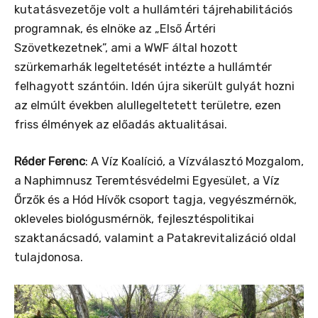
kutatásvezetője volt a hullámtéri tájrehabilitációs
programnak, és elnöke az „Első Ártéri
Szövetkezetnek”, ami a WWF által hozott
szürkemarhák legeltetését intézte a hullámtér
felhagyott szántóin. Idén újra sikerült gulyát hozni
az elmúlt években alullegeltetett területre, ezen
friss élmények az előadás aktualitásai.
Réder Ferenc
: A Víz Koalíció, a Vízválasztó Mozgalom,
a Naphimnusz Teremtésvédelmi Egyesület, a Víz
Őrzők és a Hód Hívők csoport tagja, vegyészmérnök,
okleveles biológusmérnök, fejlesztéspolitikai
szaktanácsadó, valamint a Patakrevitalizáció oldal
tulajdonosa.