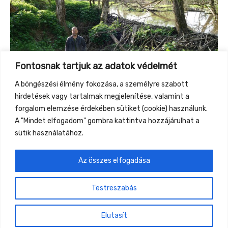
Fontosnak tartjuk az adatok védelmét
A böngészési élmény fokozása, a személyre szabott
hirdetések vagy tartalmak megjelenítése, valamint a
forgalom elemzése érdekében sütiket (cookie) használunk.
A "Mindet elfogadom" gombra kattintva hozzájárulhat a
sütik használatához.
Az összes elfogadása
←
Previous Event
Next Event
→
Testreszabás
Gyüttment Találkozó, 2026. augusztus 27-30.,
Csobánkapuszta
Elutasít