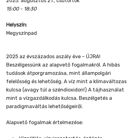
2025. augusztus 21., csütörtök
15:00 - 18:30
Helyszín:
Megyszínpad
2025 az évszázados aszály éve – ÚJRA!
Beszélgessünk az alapvető fogalmakról. A hibás
tudások átporgramozása, mint állampolgári
felelősség és lehetőség. A víz mint a klímaváltozas
kulcsa (avagy túl a széndioxidon!) A tájhasználat
mint a vízgazdálkodás kulcsa. Beszélgetés a
paradigmaváltás lehetőségeiről.
Alapvető fogalmak értelmezése: