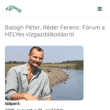
Skip
to
content
Balogh Péter, Réder Ferenc: Fórum a
HELYes vízgazdálkodásról
Időpont: