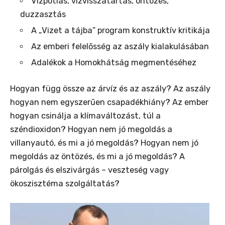
Vízpótlás, vízvisszatartás, öntözés,
duzzasztás
A „Vizet a tájba” program konstruktív kritikája
Az emberi felelősség az aszály kialakulásában
Adalékok a Homokhátság megmentéséhez
Hogyan függ össze az árvíz és az aszály? Az aszály
hogyan nem egyszerűen csapadékhiány? Az ember
hogyan csinálja a klímaváltozást, túl a
széndioxidon? Hogyan nem jó megoldás a
villanyautó, és mi a jó megoldás? Hogyan nem jó
megoldás az öntözés, és mi a jó megoldás? A
párolgás és elszivárgás – veszteség vagy
ökoszisztéma szolgáltatás?