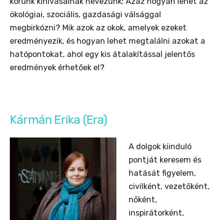
korunk kihívásainak nevezünk: Azaz hogyan lehet az
ökológiai, szociális, gazdasági válsággal
megbirkózni? Mik azok az okok, amelyek ezeket
eredményezik, és hogyan lehet megtalálni azokat a
hatópontokat, ahol egy kis átalakítással jelentős
eredmények érhetőek el?
Kármán Erika (Era)
A dolgok kiinduló
pontját keresem és
hatását figyelem,
civilként, vezetőként,
nőként,
inspirátorként,