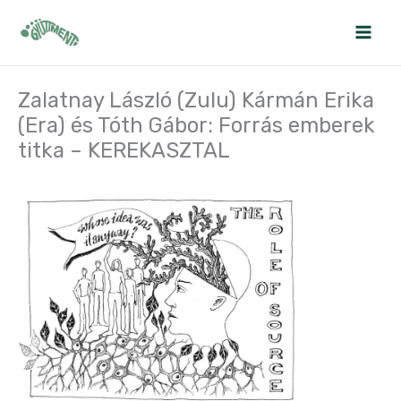
Skip
to
content
Zalatnay László (Zulu) Kármán Erika
(Era) és Tóth Gábor: Forrás emberek
titka – KEREKASZTAL