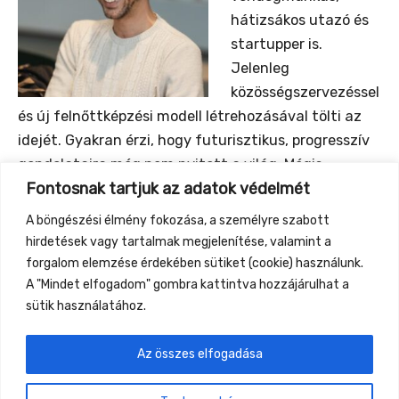
hátizsákos utazó és
startupper is.
Jelenleg
közösségszervezéssel
és új felnőttképzési modell létrehozásával tölti az
idejét. Gyakran érzi, hogy futurisztikus, progresszív
gondolataira még nem nyitott a világ. Mégis
Fontosnak tartjuk az adatok védelmét
kitartóan népszerűsíti a decentralizált, közösségi
életmódban rejlő lehetőségeket. Mindezt a tudatos
A böngészési élmény fokozása, a személyre szabott
életmód iránt érdeklődő fiatalok bevonásával
hirdetések vagy tartalmak megjelenítése, valamint a
fejleszti és teszteli.
forgalom elemzése érdekében sütiket (cookie) használunk.
A "Mindet elfogadom" gombra kattintva hozzájárulhat a
sütik használatához.
Az összes elfogadása
←
Previous Event
Next Event
→