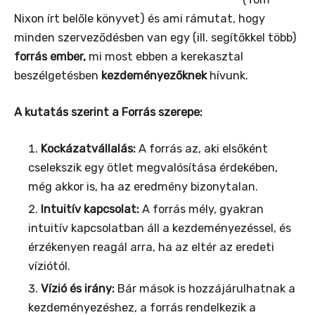
Nixon írt belőle könyvet) és ami rámutat, hogy
minden szerveződésben van egy (ill. segítőkkel több)
forrás ember,
mi most ebben a kerekasztal
beszélgetésben
kezdeményezőknek
hívunk.
A kutatás szerint a Forrás szerepe:
Kockázatvállalás:
A forrás az, aki elsőként
cselekszik egy ötlet megvalósítása érdekében,
még akkor is, ha az eredmény bizonytalan.
Intuitív kapcsolat:
A forrás mély, gyakran
intuitív kapcsolatban áll a kezdeményezéssel, és
érzékenyen reagál arra, ha az eltér az eredeti
víziótól.
Vízió és irány:
Bár mások is hozzájárulhatnak a
kezdeményezéshez, a forrás rendelkezik a