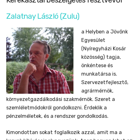
Zalatnay László (Zulu)
a Helyben a Jövőnk
Egyesület
(Nyíregyházi Kosár
közösség) tagja,
önkéntese és
munkatársa is.
Szervezetfejlesztő,
agrármérnök,
környezetgazdálkodási szakmérnök. Szeret a
szemléletmódokról gondolkozni. Érdeklik a
pénzelméletek, és a rendszer gondolkodás.
Kimondottan sokat foglalkozik azzal, amit ma a