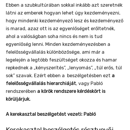
Ebben a szubkultúrában sokkal inkább azt szeretnék
látni az emberek hogyan lehet úgy kezdeményezni,
hogy mindenki kezdeményező lesz és kezdeményező
is marad, azaz ott is az egyenlőséget erőltetnék,
ahol a valóságban soha nincs és nem is tud
egyenlőség lenni. Minden kezdeményezésben a
felelősségvállalás különbözősége, ami már a
legelején a legtöbb feszültséget okozza és hamar
repkednek a „kényszerítés”, „lenyomás”, „túl erős, túl
sok” szavak. Ezért ebben a beszélgetésben ezt
a
felelősségvállalás hierarchiáját
, vagy Pabló
rendszerében
a körök rendszere kérdéskört is
körüljárjuk.
A kerekasztal beszélgetést vezeti: Pabló
Kerekasztal beszélgetés résztvevői