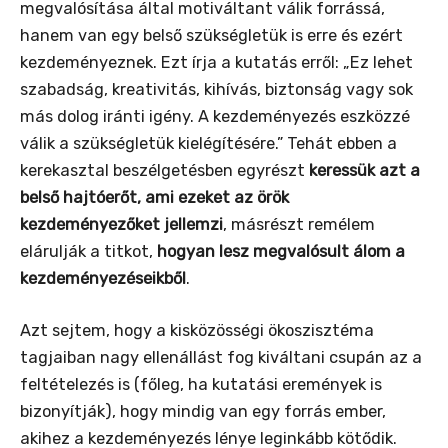
megvalósítása által motiváltant válik forrássá,
hanem van egy belső szükségletük is erre és ezért
kezdeményeznek. Ezt írja a kutatás erről: „Ez lehet
szabadság, kreativitás, kihívás, biztonság vagy sok
más dolog iránti igény. A kezdeményezés eszközzé
válik a szükségletük kielégítésére.” Tehát ebben a
kerekasztal beszélgetésben egyrészt
keressük azt a
belső hajtóerőt, ami ezeket az örök
kezdeményezőket jellemzi
, másrészt remélem
elárulják a titkot,
hogyan lesz megvalósult álom a
kezdeményezéseikből
.
Azt sejtem, hogy a kisközösségi ökoszisztéma
tagjaiban nagy ellenállást fog kiváltani csupán az a
feltételezés is (főleg, ha kutatási eremények is
bizonyítják), hogy mindig van egy forrás ember,
akihez a kezdeményezés lénye leginkább kötődik.