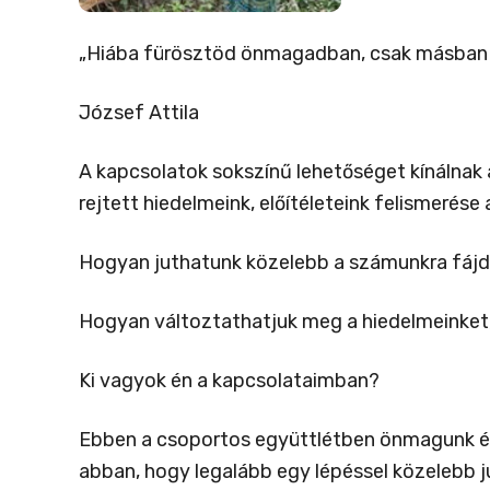
„Hiába fürösztöd önmagadban, csak másban
József Attila
A kapcsolatok sokszínű lehetőséget kínálnak 
rejtett hiedelmeink, előítéleteink felismerés
Hogyan juthatunk közelebb a számunkra fájd
Hogyan változtathatjuk meg a hiedelmeinket,
Ki vagyok én a kapcsolataimban?
Ebben a csoportos együttlétben önmagunk és
abban, hogy legalább egy lépéssel közelebb 