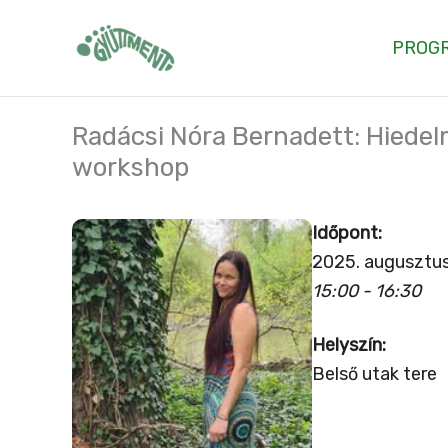
Skip
to
PROG
content
Radácsi Nóra Bernadett: Hiedel
workshop
Időpont:
2025. augusztus
15:00 - 16:30
Helyszín:
Belső utak tere