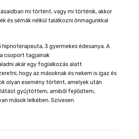
saidban mi történt, vagy mi történik, akkor
kék és sémák nélkül találkozni önmagunkkal
ő hipnoterapeuta, 3 gyermekes édesanya. A
a csoport tagjainak
ladni akár egy foglalkozás alatt
szeretni, hogy az másoknak és nekem is igaz és
sok olyan esemény történt, amelyek után
álátást gyűjtöttem, amiből fejlődtem,
 van mások lelkében. Szívesen