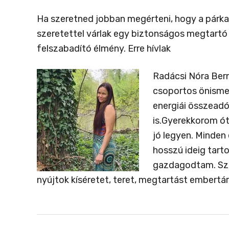
Ha szeretned jobban megérteni, hogy a párkap
szeretettel várlak egy biztonságos megtartó 
felszabadító élmény. Erre hívlak
Radácsi Nóra Ber
csoportos önismer
energiái összeadó
is.Gyerekkorom ót
jó legyen. Minden
hosszú ideig tart
gazdagodtam. Szer
nyújtok kíséretet, teret, megtartást embert