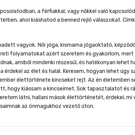
csolatodban, a férfiakkal, vagy nőkkel való kapcsolódá
térben, ahol kiáshatod a benned rejlő válaszokat. Cím
nadett vagyok. Női jóga, kismama jógaoktató, képződ
eti folyamatokat azért szeretem és gyakorlom, mert 
dnak, amiből mindenki részesül, és hatékonyan lehet ha
a érdekel az élet és halál. Keresem, hogyan lehet úgy 
 ember élettörténete kincseket rejt. Az én életemben 
ott, hogy kiássam a kincseimet. Sok tapasztalatot és r
etem látni, hallani mások élettörténetét, érdekel, mi
ársaimnak az önmagukhoz vezető úton.