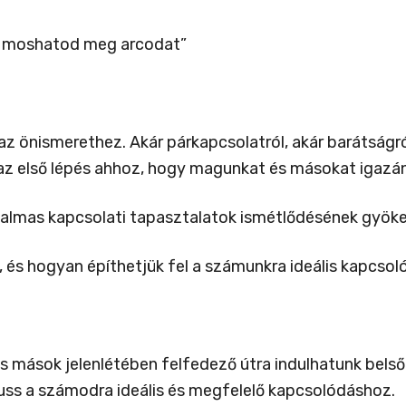
 moshatod meg arcodat”
az önismerethez. Akár párkapcsolatról, akár barátságr
e az első lépés ahhoz, hogy magunkat és másokat igazán
almas kapcsolati tapasztalatok ismétlődésének gyök
 és hogyan építhetjük fel a számunkra ideális kapcsol
 mások jelenlétében felfedező útra indulhatunk belső
juss a számodra ideális és megfelelő kapcsolódáshoz.