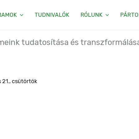
RAMOK
TUDNIVALÓK
RÓLUNK
PÁRTO
meink tudatosítása és transzformálás
 21., csütörtök