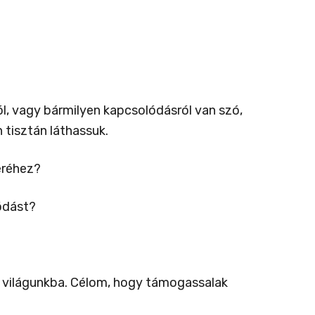
ól, vagy bármilyen kapcsolódásról van szó,
 tisztán láthassuk.
eréhez?
ódást?
 világunkba. Célom, hogy támogassalak