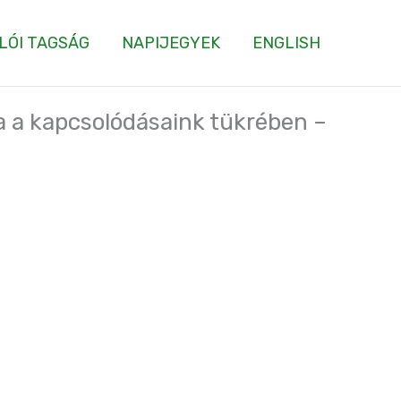
LÓI TAGSÁG
NAPIJEGYEK
ENGLISH
a a kapcsolódásaink tükrében –