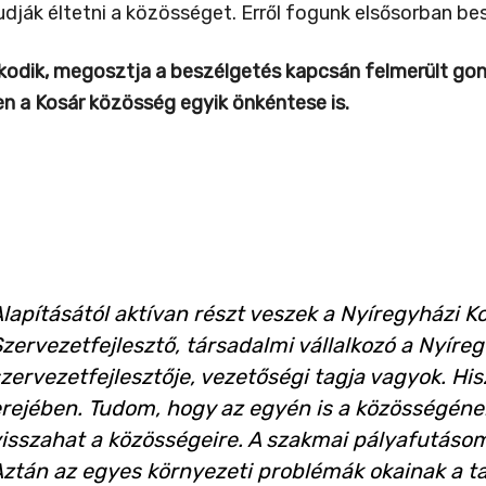
dják éltetni a közösséget. Erről fogunk elsősorban bes
kodik, megosztja a beszélgetés kapcsán felmerült gon
n a Kosár közösség egyik önkéntese is.
lapításától aktívan részt veszek a Nyíregyházi K
zervezetfejlesztő, társadalmi vállalkozó a Nyír
zervezetfejlesztője, vezetőségi tagja vagyok.
His
rejében. Tudom, hogy az egyén is a közösségéne
isszahat a közösségeire. A szakmai pályafutás
ztán az egyes környezeti problémák okainak a 