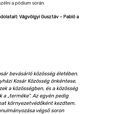
zélni a pódium során.
dolatait: Vágvölgyi Gusztáv – Pabló a
osár bevásárló közösség életében.
egyházi Kosár Közösség önkéntese,
zek a közösségben, és a közösség
k a „terméke”. Az egyén pedig
omat környezetvédőként kezdtem.
tanulmányozása végső soron