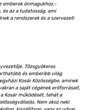
 az emberek önmagukhoz,-
 és az a tudatosság, ami
nek a rendszerek és a szervezeti
ügyvezetője. Tőzsgyökeres
tarthatóbb és emberibb világ
íregyházi Kosár Közösségbe, aminek
akran a saját cégének erőforrásait,
 a Kosár működését, tehát a
elősségvállalás. Nem okoz neki
oljon, kiszállítson, vagy az udvar