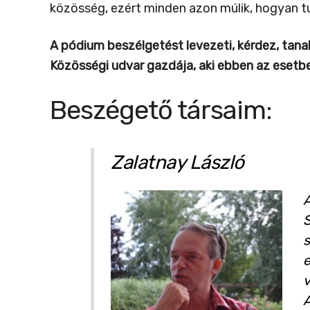
közösség, ezért minden azon múlik, hogyan tu
A pódium beszélgetést levezeti, kérdez, tana
Közösségi udvar gazdája, aki ebben az esetbe
Beszégető társaim:
Zalatnay László
A
S
s
e
v
A