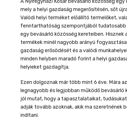
A Nyíregyházi Kosár bevásárló közösség egy 
mely a helyi gazdaság megerősítésén, sőt újr
Valódi helyi terméket előállító termelőket, va
fenntarthatóság szempontjából tudatosabb 
egy bevásárló közösség kereteiben. Hisznek a
termékek minél nagyobb arányú fogyasztása se
gazdaság erősödését és a valódi munkahelyek
minden helyben maradó forint a helyi gazdas
helyieket gazdagítja.
Ezen dolgoznak már több mint 6 éve. Mára az
legnagyobb és legjobban működő bevásárló k
jól mutat, hogy a tapasztalataikat, tudásuka
adják tovább azoknak, akik ma szeretnének 
indítani.