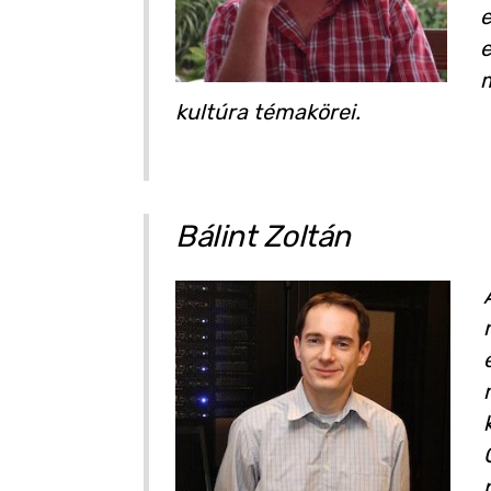
e
e
m
kultúra témakörei.
Bálint Zoltán