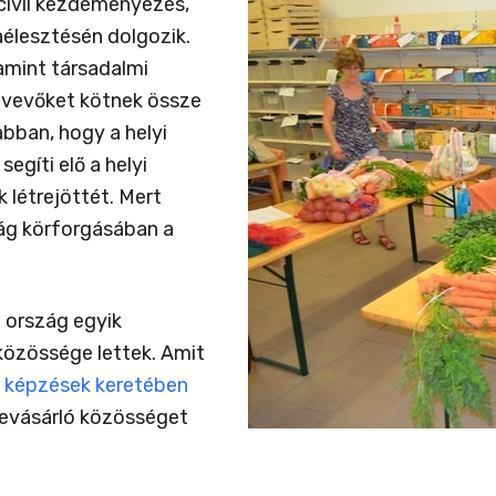
civil kezdeményezés,
aélesztésén dolgozik.
lamint társadalmi
vevőket kötnek össze
bban, hogy a helyi
gíti elő a helyi
 létrejöttét. Mert
ág körforgásában a
 ország egyik
özössége lettek. Amit
t
képzések keretében
bevásárló közösséget