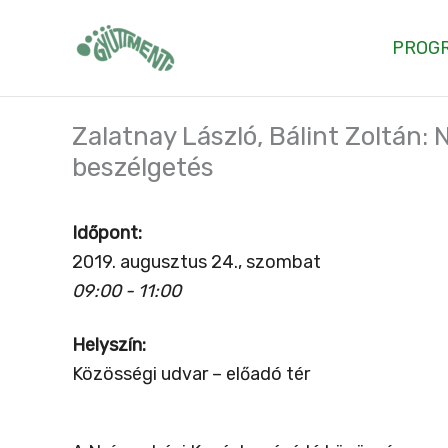
Skip
to
PROG
content
Zalatnay László, Bálint Zoltán:
beszélgetés
Időpont:
2019. augusztus 24., szombat
09:00 - 11:00
Helyszín:
Közösségi udvar – előadó tér