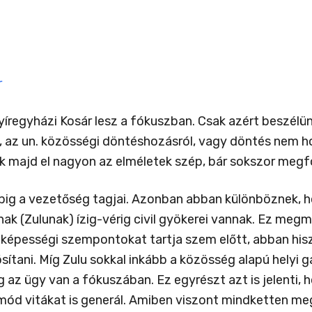
r
regyházi Kosár lesz a fókuszban. Csak azért beszélünk
, az un. közösségi döntéshozásról, vagy döntés nem h
unk majd el nagyon az elméletek szép, bár sokszor meg
apig a vezetőség tagjai. Azonban abban különböznek, h
ak (Zulunak) ízig-vérig civil gyökerei vannak. Ez meg
tképességi szempontokat tartja szem előtt, abban hisz
tani. Míg Zulu sokkal inkább a közösség alapú helyi g
 az ügy van a fókuszában. Ez egyrészt azt is jelenti, 
 mód vitákat is generál. Amiben viszont mindketten m