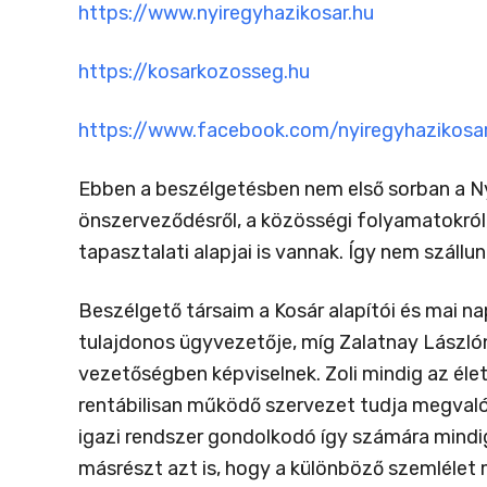
https://www.nyiregyhazikosar.hu
https://kosarkozosseg.hu
https://www.facebook.com/nyiregyhazikosa
Ebben a beszélgetésben nem első sorban a Nyí
önszerveződésről, a közösségi folyamatokról
tapasztalati alapjai is vannak. Így nem száll
Beszélgető társaim
a Kosár alapítói és mai n
tulajdonos ügyvezetője, míg Zalatnay Lászlón
vezetőségben képviselnek. Zoli mindig az éle
rentábilisan működő szervezet tudja megvalósí
igazi rendszer gondolkodó így számára mindig
másrészt azt is, hogy a különböző szemlélet