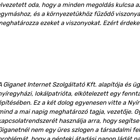
lvezetett oda, hogy a minden megoldás kulcsa
gymáshoz, és a környezetükhöz fűződő viszonya,
eghatározza ezeket a viszonyokat. Ezért érdekel
A Giganet Internet Szolgáltató Kft. alapítója és 
nyíregyházi, lokálpatrióta, elkötelezett egy fenn
építésében. Ez a két dolog egyenesen vitte a Ny
mind a mai napig meghatározó tagja, vezetője. Gy
kapcsolatrendszerét használja arra, hogy segítse
Giganetnél nem egy üres szlogen a társadalmi fel
problémát, hogy a pénteki átadási napon ládát pak