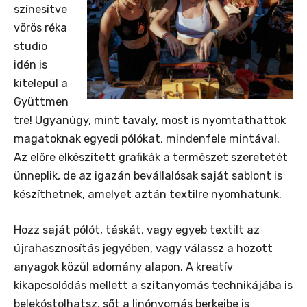
színesítve
vörös réka
studio
idén is
kitelepül a
Gyüttmen
tre! Ugyanúgy, mint tavaly, most is nyomtathattok
magatoknak egyedi pólókat, mindenfele mintával.
Az előre elkészített grafikák a természet szeretetét
ünneplik, de az igazán bevállalósak saját sablont is
készíthetnek, amelyet aztán textilre nyomhatunk.
Hozz saját pólót, táskát, vagy egyeb textilt az
újrahasznosítás jegyében, vagy válassz a hozott
anyagok közül adomány alapon. A kreatív
kikapcsolódás mellett a szitanyomás technikájába is
belekóstolhatsz, sőt a linónyomás berkeibe is