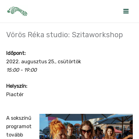
Skip
to
content
Vörös Réka studio: Szitaworkshop
Időpont:
2022. augusztus 25., csütörtök
15:00 - 19:00
Helyszín:
Piactér
A sokszínű
programot
tovább