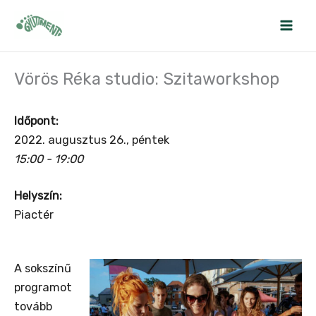
Skip
to
content
Vörös Réka studio: Szitaworkshop
Időpont:
2022. augusztus 26., péntek
15:00 - 19:00
Helyszín:
Piactér
A sokszínű
programot
tovább