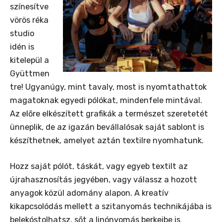
színesítve
vörös réka
studio
idén is
kitelepül a
Gyüttmen
tre! Ugyanúgy, mint tavaly, most is nyomtathattok
magatoknak egyedi pólókat, mindenfele mintával.
Az előre elkészített grafikák a természet szeretetét
ünneplik, de az igazán bevállalósak saját sablont is
készíthetnek, amelyet aztán textilre nyomhatunk.
Hozz saját pólót, táskát, vagy egyeb textilt az
újrahasznosítás jegyében, vagy válassz a hozott
anyagok közül adomány alapon. A kreatív
kikapcsolódás mellett a szitanyomás technikájába is
belekóstolhatsz, sőt a linónyomás berkeibe is